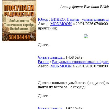
Автор фото: Esvetlana Bélki
Юмор
:
ВИДЕО: Память - удивительная ш
Автор:
MONMOON
в 29/01/2026 07:00:00
прочтений
)
Далее...
Читать дальше...
| 458 байт
Разное
:
Визуальная головоломка: найдите
Автор:
MONMOON
в 29/01/2026 07:00:00
Девять солнышек улыбаются (и грустят) в
найти их всего за 12 секунд?
Далее...
Читать дальше...
| 972 байт