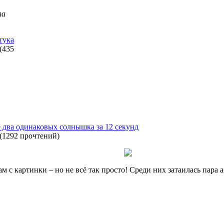
na
тука
(
435
 два одинаковых солнышка за 12 секунд
(
1292 прочтений
)
ам с картинки – но не всё так просто! Среди них затаилась пар