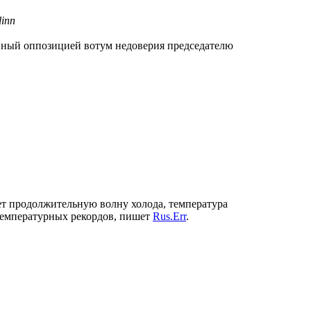
inn
анный оппозицией вотум недоверия председателю
т продолжительную волну холода, температура
 температурных рекордов, пишет
Rus.Err
.