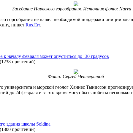
Заседание Нарвского горсобрания. Источник фото: Narva l
вского горсобрания не нашел необходимой поддержки иницииров
хину, пишет
Rus.Err
.
 к началу февраля может опуститься до -30 градусов
(
1238 прочтений
)
Фото: Сергей Четвертной
 университета и морской геолог Ханнес Тыниссон прогнозируе
ний до 24 февраля и за это время могут быть побиты несколько
го здания школы Soldina
(
1300 прочтений
)