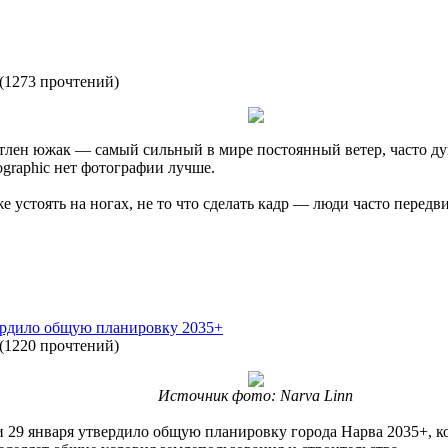
(
1273 прочтений
)
атлен южак — самый сильный в мире постоянный ветер, часто д
ographic нет фотографии лучше.
е устоять на ногах, не то что сделать кадр — люди часто передв
вердило общую планировку 2035+
(
1220 прочтений
)
Источник фото: Narva Linn
ии 29 января утвердило общую планировку города Нарва 2035+, 