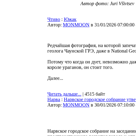
Автор фото: Juri Všivtsev
Чтиво
:
Южак
Автор:
MONMOON
в 31/01/2026 07:00:00
Редчайшая фотография, на которой запеч
геолога Чаунской ГРЭ, даже в National Ge
Потому что когда он дует, невозможно даж
короле ураганов, он стоит того.
Далее...
Читать дальше...
| 4515 байт
Нарва
:
Нарвское городское собрание ут
Автор:
MONMOON
в 30/01/2026 07:10:00
Нарвское городское собрание на заседан