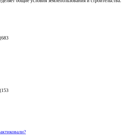
еделяет общие условия землепользования и строительства.
(
683
(
153
рактиковали?