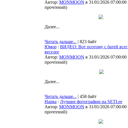
Автор:
MONMOON
в 31/01/2026 07:00:00
прочтений
)
Далее...
Читать дальше...
| 823 байт
Юмор
:
ВИДЕО: Вот поэтому с батей всег
веселее
Автор:
MONMOON
в 31/01/2026 07:00:00
прочтений
)
Далее...
Читать дальше...
| 458 байт
Нарва
:
Лучшие фотографии на SETI.ee
Автор:
MONMOON
в 31/01/2026 07:00:00
прочтений
)