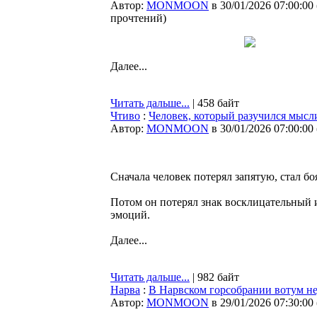
Автор:
MONMOON
в 30/01/2026 07:00:00
прочтений
)
Далее...
Читать дальше...
| 458 байт
Чтиво
:
Человек, который разучился мысл
Автор:
MONMOON
в 30/01/2026 07:00:00
Сначала человек потерял запятую, стал 
Потом он потерял знак восклицательный и
эмоций.
Далее...
Читать дальше...
| 982 байт
Нарва
:
В Нарвском горсобрании вотум н
Автор:
MONMOON
в 29/01/2026 07:30:00