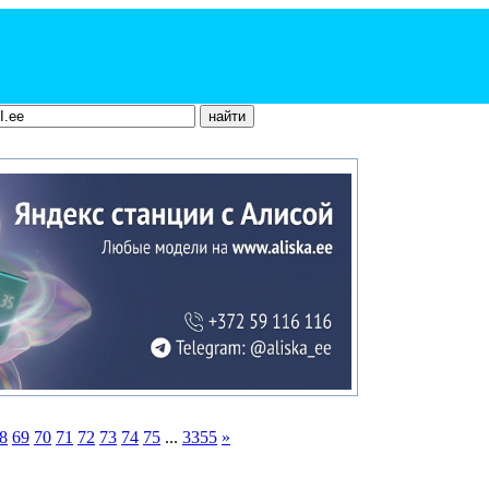
8
69
70
71
72
73
74
75
...
3355
»