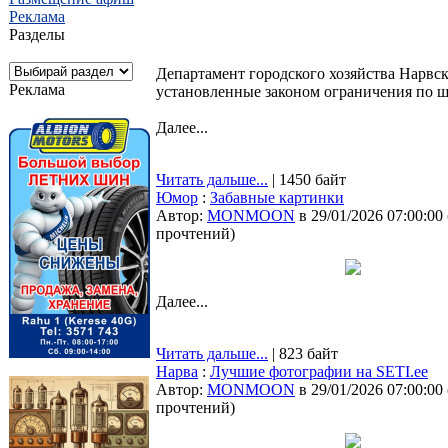
Реклама
Разделы
Департамент городского хозяйства Нарвс
Реклама
установленные законом ограничения по ш
Далее...
Читать дальше...
| 1450 байт
Юмор
:
Забавные картинки
Автор:
MONMOON
в 29/01/2026 07:00:00
прочтений
)
Далее...
Читать дальше...
| 823 байт
Нарва
:
Лучшие фотографии на SETI.ee
Автор:
MONMOON
в 29/01/2026 07:00:00
прочтений
)