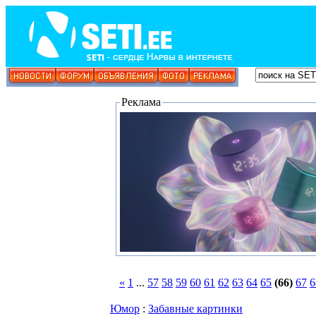
Реклама
«
1
...
57
58
59
60
61
62
63
64
65
(66)
67
6
Юмор
:
Забавные картинки