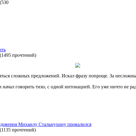
(
530
ить
(
1495 прочтений
)
бояться сложных предложений. Искал фразу попроще. За несло
 начал говорить тихо, с одной интонацией. Его уже ничто не рад
едоверия Михаилу Стальнухину провалился
(
1135 прочтений
)