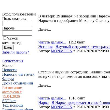
Вход пользователей
В четверг, 29 января, на заседании Нар
Пользователь:
Нарвского горсобрания Михаилу Стальну
Пароль:
Далее...
Чужой
Читать дальше...
| 1152 байт
компьютер
Эстония
:
Научный сотрудник: температура
Автор:
MONMOON
в 29/01/2026 07:20:00
Забыли пароль?
Регистрация
Меню
Новости
Старший научный сотрудник Таллиннского
Новости читателей
воздуха не поднимется до плюсовых значе
Форум
Доска объявлений
Далее...
Расписание
автобусов с
15.04.2026
Читать дальше...
| 1518 байт
SETIкет
Нарва
:
В Нарве продолжается снос бывше
Тех. помощь
Автор:
MONMOON
в 29/01/2026 07:10:00
Размещение афиш