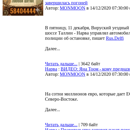
завершилась погоней
Автор:
MONMOON
в 14/12/2020 07:30:00
В пятницу, 11 декабря, Вируский уездный 
шоссе Таллин - Нарва управлял автомоби
полиции об остановке, пишет
Rus.Delfi
Далее...
Читать дальше...
| 3642 байт
Нарва
:
ВИДЕО: Яна Тоом - кому предназн
Автор:
MONMOON
в 14/12/2020 07:30:00
На сотни миллионов евро, которые дает ЕС,
Северо-Востоке.
Далее...
Читать дальше...
| 709 байт
Нарва
:
Правительство готовит пакет по