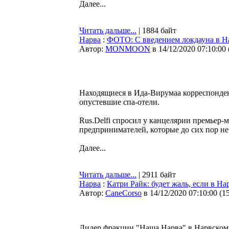
Далее...
Читать дальше...
| 1884 байт
Нарва
:
ФОТО: С введением локдауна в Н
Автор:
MONMOON
в 14/12/2020 07:10:00
Находящиеся в Ида-Вирумаа корреспонд
опустевшие спа-отели.
Rus.Delfi спросил у канцелярии премьер-
предпринимателей, которые до сих пор не
Далее...
Читать дальше...
| 2911 байт
Нарва
:
Катри Райк: будет жаль, если в На
Автор:
CaneCorso
в 14/12/2020 07:10:00
(
1
Лидер фракции "Наша Нарва" в Нарвском 