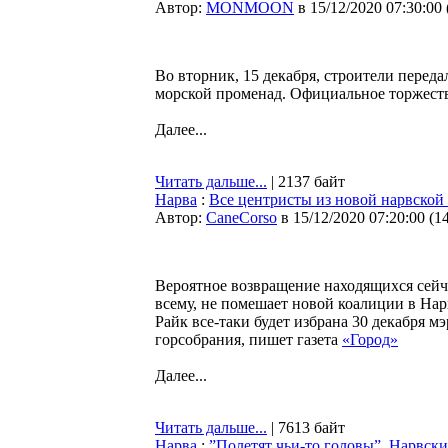
Автор:
MONMOON
в 15/12/2020 07:30:00
Во вторник, 15 декабря, строители перед
морской променад. Официальное торжеств
Далее...
Читать дальше...
| 2137 байт
Нарва
:
Все центристы из новой нарвской
Автор:
CaneCorso
в 15/12/2020 07:20:00
(
1
Вероятное возвращение находящихся сейч
всему, не помешает новой коалиции в Нар
Райк все-таки будет избрана 30 декабря 
горсобрания, пишет газета
«Город»
Далее...
Читать дальше...
| 7613 байт
Нарва
:
”Полетят чьи-то головы”. Нарвски