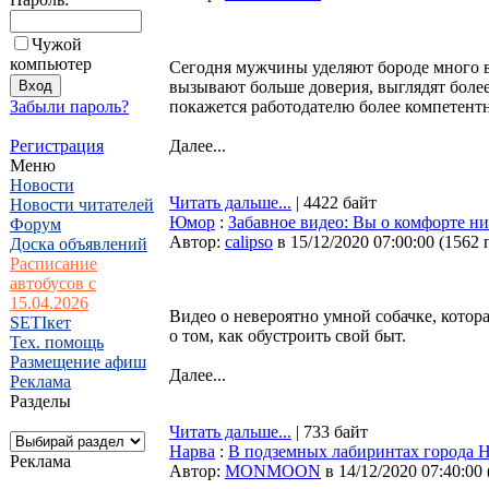
Чужой
компьютер
Сегодня мужчины уделяют бороде много 
вызывают больше доверия, выглядят боле
Забыли пароль?
покажется работодателю более компетент
Регистрация
Далее...
Меню
Новости
Читать дальше...
| 4422 байт
Новости читателей
Юмор
:
Забавное видео: Вы о комфорте ни 
Форум
Автор:
calipso
в 15/12/2020 07:00:00
(
1562 
Доска объявлений
Расписание
автобусов с
15.04.2026
Видео о невероятно умной собачке, которая
SETIкет
о том, как обустроить свой быт.
Тех. помощь
Размещение афиш
Далее...
Реклама
Разделы
Читать дальше...
| 733 байт
Нарва
:
В подземных лабиринтах города 
Реклама
Автор:
MONMOON
в 14/12/2020 07:40:00