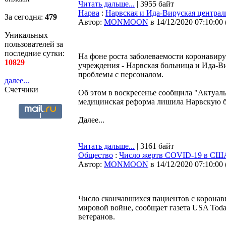
Читать дальше...
| 3955 байт
Нарва
:
Нарвская и Ида-Вируская централ
За сегодня:
479
Автор:
MONMOON
в 14/12/2020 07:10:00
Уникальных
пользователей за
последние сутки:
На фоне роста заболеваемости коронави
10829
учреждения - Нарвская больница и Ида-В
проблемы с персоналом.
далее...
Счетчики
Об этом в воскресенье сообщила "Актуаль
медицинская реформа лишила Нарвскую б
Далее...
Читать дальше...
| 3161 байт
Общество
:
Число жертв COVID-19 в США
Автор:
MONMOON
в 14/12/2020 07:10:00
Число скончавшихся пациентов с корона
мировой войне, сообщает газета USA Toda
ветеранов.