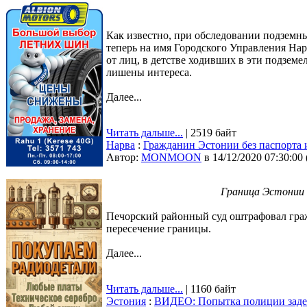
Как известно, при обследовании подземн
теперь на имя Городского Управления На
от лиц, в детстве ходивших в эти подзем
лишены интереса.
Далее...
Читать дальше...
| 2519 байт
Нарва
:
Гражданин Эстонии без паспорта 
Автор:
MONMOON
в 14/12/2020 07:30:00
Граница Эстонии
Печорский районный суд оштрафовал гражд
пересечение границы.
Далее...
Читать дальше...
| 1160 байт
Эстония
:
ВИДЕО: Попытка полиции задерж