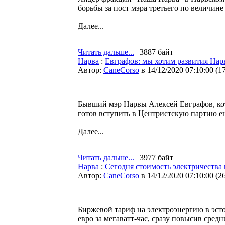
борьбы за пост мэра третьего по величине
Далее...
Читать дальше...
| 3887 байт
Нарва
:
Евграфов: мы хотим развития Нар
Автор:
CaneCorso
в 14/12/2020 07:10:00
(
1
Бывший мэр Нарвы Алексей Евграфов, кото
готов вступить в Центристскую партию еще
Далее...
Читать дальше...
| 3977 байт
Нарва
:
Сегодня стоимость электричества 
Автор:
CaneCorso
в 14/12/2020 07:10:00
(
2
Биржевой тариф на электроэнергию в эст
евро за мегаватт-час, сразу повысив сред