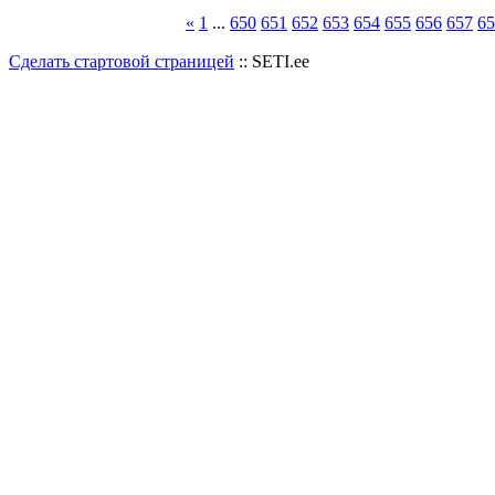
«
1
...
650
651
652
653
654
655
656
657
65
Сделать стартовой страницей
:: SETI.ee