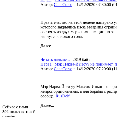
Автор:
CaneCorso
в 14/12/2020 07:30:00
(
9
Правительство на этой неделе намерено 
которого закрылись из-за введения огран
состоять из двух мер - компенсации по з
начнутся с нового года.
Далее...
Читать дальше...
| 2819 байт
Нарва
:
Мэр Нарва-Йыэсуу не понимает, п
Автор:
CaneCorso
в 14/12/2020 07:20:00
(
1
Мэр Нарва-Йыэсуу Максим Ильин говорит
непропорциональны, а для борьбы с расп
сообща,
RusDelfi
Далее...
Сейчас с нами
392
пользователей
онлайн