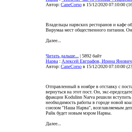
Автор:
CaneCorso
в 15/12/2020 07:10:00
(
1
Владельцы нарвских ресторанов и кафе о
Вирумаа мест общественного питания. Они
Далее...
Читать дальше...
| 5892 байт
Нарва
:
Алексей Евграфов, Ирина Янович 
Автор:
CaneCorso
в 15/12/2020 07:10:00
(
2
Отправленный в ноябре в отставку с пост
вернуться на этот пост. Он, экс-председа
фракции Kodulinn Narva решили вступить
необходимость работы в городе новой ко
союзом "Наша Нарва", возглавляемым деп
Райк будет новым мэром Нарвы.
Далее...