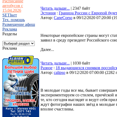
Расписание
автобусов с
Читать дальше...
| 2347 байт
15.04.2026
Эстония
:
Граница России с Европой будет
SETIкет
Автор:
CaneCorso
в 09/12/2020 07:20:00
(
1
Тех. помощь
Размещение афиш
Реклама
Разделы
Некоторые европейские страны могут стат
заявил в среду президент Российского со
Реклама
Далее...
Читать дальше...
| 1030 байт
Разное
:
18 выдающихся снимков российски
Автор:
calipso
в 09/12/2020 07:00:00
(
2282 
В молодые годы все мы, бывает совершае
экспериментируем со стилем, причёской и
те, кто сегодня выглядят и ведут себя пр
ждут фотографии наших звёзд в молодые го
вполне счастливы.