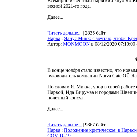
Всемирно известный нарвский клуб Ro-Ro
весной 2021-го года.
Далее...
Читать дальше...
| 2835 байт
Нарва
:
Яанус Микк: я мечтаю, чтобы Кр
Автор:
MONMOON
в 08/12/2020 07:10:00
Ф
В конце ноября cтало известно, что нов
руководитель компании Narva Gate OÜ Я
По словам Я. Микка, упор в своей работе 
Нарвой, Ида-Вирумаа и городами Швеции. 
почетный консул.
Далее...
Читать дальше...
| 9867 байт
Нарва
:
Положение критическое: в Нарвско
COVID–19