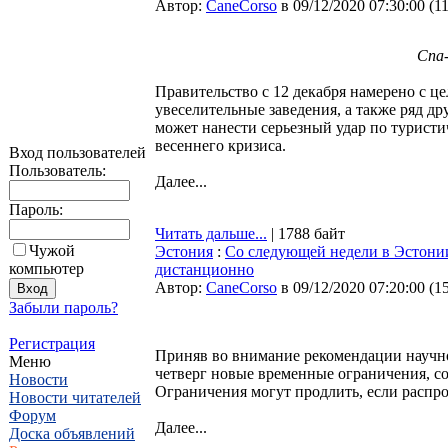
Автор:
CaneCorso
в 09/12/2020 07:30:00
(
1
Спа-
Правительство с 12 декабря намерено с ц
увеселительные заведения, а также ряд д
может нанести серьезный удар по туристич
весеннего кризиса.
Вход пользователей
Пользователь:
Далее...
Пароль:
Читать дальше...
| 1788 байт
Чужой
Эстония
:
Со следующей недели в Эстонии
компьютер
дистанционно
Автор:
CaneCorso
в 09/12/2020 07:20:00
(
1
Забыли пароль?
Регистрация
Приняв во внимание рекомендации научног
Меню
четверг новые временные ограничения, со
Новости
Ограничения могут продлить, если распро
Новости читателей
Форум
Далее...
Доска объявлений