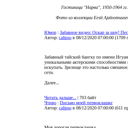
Гостиница "Нарва", 1950-1964 гг.
Фото из коллекции Eesti Ajaloomuus
Юмор
:
Забавное видео: Оскар за шоу! Пес
Автор:
calipso
в 08/12/2020 07:00:00
(
1709 
Забавный тайский бангку по имени Нгуан
уникальными актерскими способностями и 
искупать. Зрелище это настолько смешное,
сети.
Далее...
Читать дальше...
| 703 байт
Чтиво
:
Письмо моей первоклашке
Автор:
calipso
в 08/12/2020 07:00:00
(
611 п
Моя дорогая первоклашка,