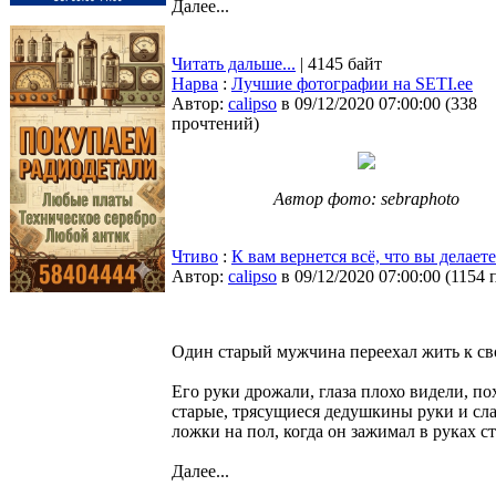
Далее...
Читать дальше...
| 4145 байт
Нарва
:
Лучшие фотографии на SETI.ee
Автор:
calipso
в 09/12/2020 07:00:00
(
338
прочтений
)
Автор фото: sebraphoto
Чтиво
:
К вам вернется всё, что вы делаете
Автор:
calipso
в 09/12/2020 07:00:00
(
1154 
Один старый мужчина переехал жить к сво
Его руки дрожали, глаза плохо видели, п
старые, трясущиеся дедушкины руки и сла
ложки на пол, когда он зажимал в руках с
Далее...