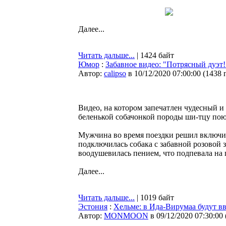
Далее...
Читать дальше...
| 1424 байт
Юмор
:
Забавное видео: "Потрясный дуэт
Автор:
calipso
в 10/12/2020 07:00:00
(
1438 
Видео, на котором запечатлен чудесный и
беленькой собачонкой породы ши-тцу поют
Мужчина во время поездки решил включит
подключилась собака с забавной розовой з
воодушевилась пением, что подпевала на 
Далее...
Читать дальше...
| 1019 байт
Эстония
:
Хельме: в Ида-Вирумаа будут в
Автор:
MONMOON
в 09/12/2020 07:30:00