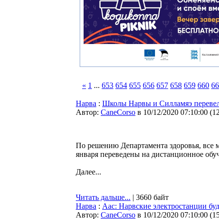
«
1
...
653
654
655
656
657
658
659
660
66
Нарва
:
Школы Нарвы и Силламяэ перевели
Автор:
CaneCorso
в 10/12/2020 07:10:00
(
1
По решению Департамента здоровья, все 
января переведены на дистанционное обу
Далее...
Читать дальше...
| 3660 байт
Нарва
:
Аас: Нарвские электростанции буд
Автор:
CaneCorso
в 10/12/2020 07:10:00
(
1