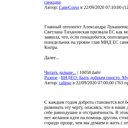
санкции
Автор:
CaneCorso
в 22/09/2020 07:10:00
(
1
Главный оппонент Александра Лукашенко 
Светлана Тихановская призвала ЕС как м
заявила, что, если понадобится, оппозици
понедельник на уровне глав МИД ЕС санкц
Кипра.
Далее...
Читать дальше...
| 10058 байт
Разное
:
ВИДЕО: Быть добрым просто. Мул
Автор:
calipso
в 22/09/2020 07:00:00
(
763 п
С каждым годом доброта становится всё 
развивать эту черту, опасаясь, что в наши
себе равнодушие и отстранённость. В это
нет желания идти на помощь другим, стои
гораздо проще, чем мы думаем и жить с о