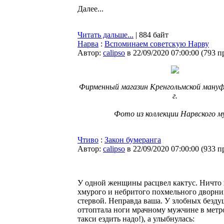
Далее...
Читать дальше...
| 884 байт
Нарва
:
Вспоминаем советскую Нарву
Автор:
calipso
в 22/09/2020 07:00:00
(
793 п
Фирменный магазин Кренгольмской мануф
г.
Фото из коллекции Нарвского м
Чтиво
:
Закон бумеранга
Автор:
calipso
в 22/09/2020 07:00:00
(
933 п
У одной женщины расцвел кактус. Ничто 
хмурого и небритого похмельного дворник
стервой. Неправда ваша. У злобных бездуш
оттоптала ноги мрачному мужчине в метро,
такси ездить надо!), а улыбнулась: