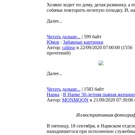
Хозяин ходит по дому, делая разминку, а е
собачьи повторить нелепую походку. И, на
Далее...
Читать дальше...
| 599 байт
Юмор
:
Забавные картинки
Автор:
calipso
в 22/09/2020 07:00:00
(
1556
прочтений
)
Далее...
Читать дальше...
| 1583 байт
Нарва
:
В Нарве 50-летняя пьяная женщин
Автор:
MONMOON
в 21/09/2020 07:30:00
Иллюстративная фотографи
В пятницу, 18 сентября, в Нарвском отде
находившегося при исполнении служебны