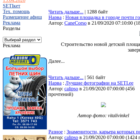
15.04.2026
SETIкет
Тех. помощь
Читать дальше...
| 1288 байт
Размещение афиш
Нарва
:
Новая площадка в городе почти г
Реклама
Автор:
CaneCorso
в 21/09/2020 07:10:00
(
1
Разделы
Строительство новой детской площад
Реклама
заве
Далее...
Читать дальше...
| 561 байт
Нарва
:
Лучшие фотографии на SETI.ee
Автор:
calipso
в 21/09/2020 07:00:00
(
456
прочтений
)
Автор фото: vitalivinkel
Разное
:
Знаменитости, карьера которых п
Автор:
calipso
в 21/09/2020 07:00:00
(
1424 