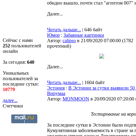
обидно вышло, почти стал "агентом 007" и
Далее...
Читать дальше...
| 646 байт
Юмор
:
Забавные картинки
Сейчас с нами
Автор:
calipso
в 21/09/2020 07:00:00
(
1782
252
пользователей
прочтений
)
онлайн
За сегодня:
640
Далее...
Уникальных
пользователей за
Читать дальше...
| 1604 байт
последние сутки:
Эстония
:
В Эстонии за сутки выявили 50 
10779
Вирумаа
Автор:
MONMOON
в 20/09/2020 07:20:00
далее...
Счетчики
Тестирование на коро
За последние сутки в Эстонии были подт
Кумулятивная заболеваемость в стране за 
свидетельствуют данные Департамента зд