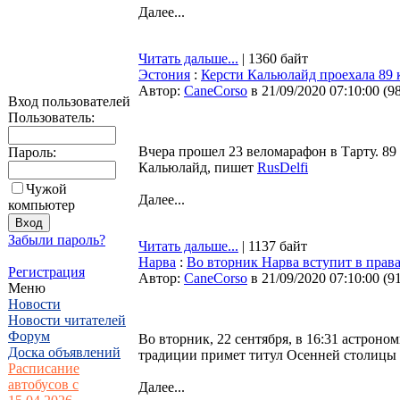
Далее...
Читать дальше...
| 1360 байт
Эстония
:
Керсти Кальюлайд проехала 89 
Автор:
CaneCorso
в 21/09/2020 07:10:00
(
9
Вход пользователей
Пользователь:
Вчера прошел 23 веломарафон в Тарту. 89
Пароль:
Кальюлайд, пишет
RusDelfi
Чужой
Далее...
компьютер
Забыли пароль?
Читать дальше...
| 1137 байт
Нарва
:
Во вторник Нарва вступит в права
Регистрация
Автор:
CaneCorso
в 21/09/2020 07:10:00
(
9
Меню
Новости
Новости читателей
Форум
Во вторник, 22 сентября, в 16:31 астроном
Доска объявлений
традиции примет титул Осенней столицы
Расписание
автобусов с
Далее...