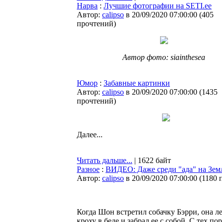
Нарва
:
Лучшие фотографии на SETI.ee
Автор:
calipso
в 20/09/2020 07:00:00
(
405
прочтений
)
Автор фото: siainthesea
Юмор
:
Забавные картинки
Автор:
calipso
в 20/09/2020 07:00:00
(
1435
прочтений
)
Далее...
Читать дальше...
| 1622 байт
Разное
:
ВИДЕО: Даже среди "ада" на Земле
Автор:
calipso
в 20/09/2020 07:00:00
(
1180 
Когда Шон встретил собачку Бэрри, она ле
кроху в беде и забрал ее с собой. С тех по