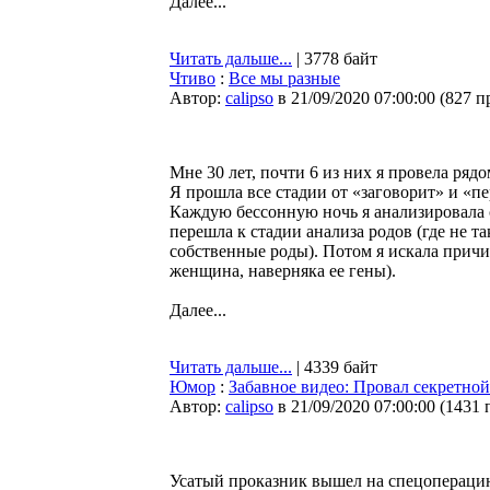
Далее...
Читать дальше...
| 3778 байт
Чтиво
:
Все мы разные
Автор:
calipso
в 21/09/2020 07:00:00
(
827 п
Мне 30 лет, почти 6 из них я провела рядо
Я прошла все стадии от «заговорит» и «пе
Каждую бессонную ночь я анализировала с
перешла к стадии анализа родов (где не та
собственные роды). Потом я искала причи
женщина, наверняка ее гены).
Далее...
Читать дальше...
| 4339 байт
Юмор
:
Забавное видео: Провал секретно
Автор:
calipso
в 21/09/2020 07:00:00
(
1431 
Усатый проказник вышел на спецопераци