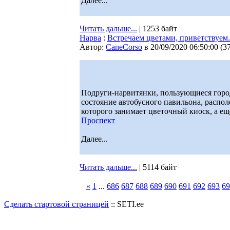
Далее...
Читать дальше...
| 1253 байт
Нарва
:
Встречаем цветами, приветствуем.
Автор:
CaneCorso
в 20/09/2020 06:50:00
(
3
Подруги-нарвитянки, пользующиеся горо
состояние автобусного павильона, распол
которого занимает цветочный киоск, а ещ
Проспект
Далее...
Читать дальше...
| 5114 байт
«
1
...
686
687
688
689
690
691
692
693
69
Сделать стартовой страницей
:: SETI.ee