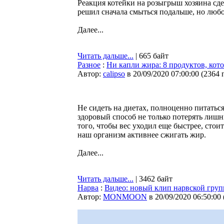
Реакция котейки на розыгрыш хозяина сде
решил сначала смыться подальше, но любо
Далее...
Читать дальше...
| 665 байт
Разное
:
Ни капли жира: 8 продуктов, ко
Автор:
calipso
в 20/09/2020 07:00:00
(
2364 
Не сидеть на диетах, полноценно питатьс
здоровый способ не только потерять лишн
того, чтобы вес уходил еще быстрее, сто
наш организм активнее сжигать жир.
Далее...
Читать дальше...
| 3462 байт
Нарва
:
Видео: новый клип нарвской гр
Автор:
MONMOON
в 20/09/2020 06:50:00