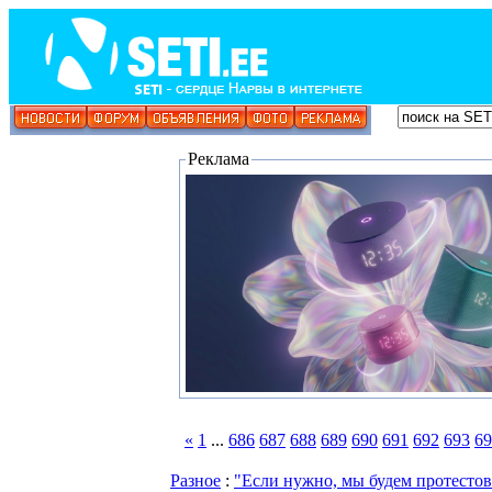
Реклама
«
1
...
686
687
688
689
690
691
692
693
69
Разное
:
"Если нужно, мы будем протестов