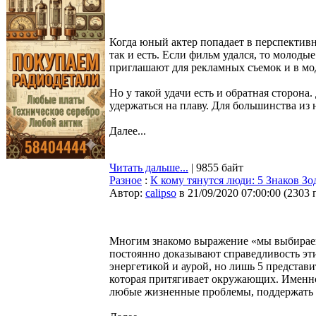
Когда юный актер попадает в перспективн
так и есть. Если фильм удался, то молоды
приглашают для рекламных съемок и в м
Но у такой удачи есть и обратная сторона
удержаться на плаву. Для большинства из
Далее...
Читать дальше...
| 9855 байт
Разное
:
К кому тянутся люди: 5 Знаков Зо
Автор:
calipso
в 21/09/2020 07:00:00
(
2303 
Многим знакомо выражение «мы выбираем
постоянно доказывают справедливость эт
энергетикой и аурой, но лишь 5 предста
которая притягивает окружающих. Именно
любые жизненные проблемы, поддержать с