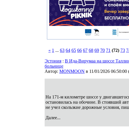
«
1
...
63
64
65
66
67
68
69
70
71
(72)
73
7
Эстония
:
В Ида-Вирумаа на шоссе Таллин
больнице
Автор:
MONMOON
в 11/01/2026 06:50:00
На 171-м километре шоссе у двигавшегос
остановилась на обочине. В стоявший авт
не учел скользкие дорожные условия, пи
Далее...