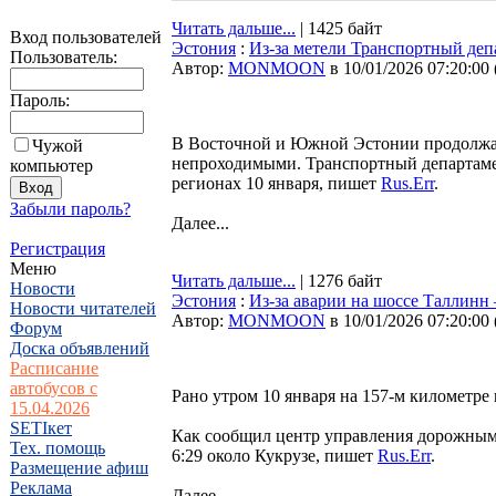
Читать дальше...
| 1425 байт
Вход пользователей
Эстония
:
Из-за метели Транспортный депа
Пользователь:
Автор:
MONMOON
в 10/01/2026 07:20:00
Пароль:
В Восточной и Южной Эстонии продолжает
Чужой
непроходимыми. Транспортный департамен
компьютер
регионах 10 января, пишет
Rus.Err
.
Забыли пароль?
Далее...
Регистрация
Меню
Читать дальше...
| 1276 байт
Новости
Эстония
:
Из-за аварии на шоссе Таллинн
Новости читателей
Автор:
MONMOON
в 10/01/2026 07:20:00
Форум
Доска объявлений
Расписание
автобусов с
Рано утром 10 января на 157-м километре
15.04.2026
SETIкет
Как сообщил центр управления дорожным
Тех. помощь
6:29 около Кукрузе, пишет
Rus.Err
.
Размещение афиш
Реклама
Далее...