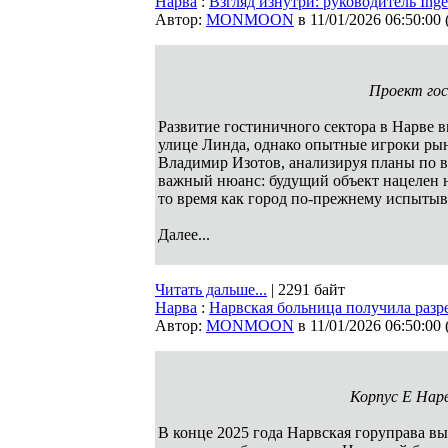
Нарва
:
Взгляд изнутри: руководитель Inge
Автор:
MONMOON
в 11/01/2026 06:50:00
Проект гост
Развитие гостиничного сектора в Нарве 
улице Линда, однако опытные игроки рын
Владимир Изотов, анализируя планы по в
важный нюанс: будущий объект нацелен н
то время как город по-прежнему испытыв
Далее...
Читать дальше...
| 2291 байт
Нарва
:
Нарвская больница получила разр
Автор:
MONMOON
в 11/01/2026 06:50:00
Корпус Е Нарв
В конце 2025 года Нарвская горуправа вы