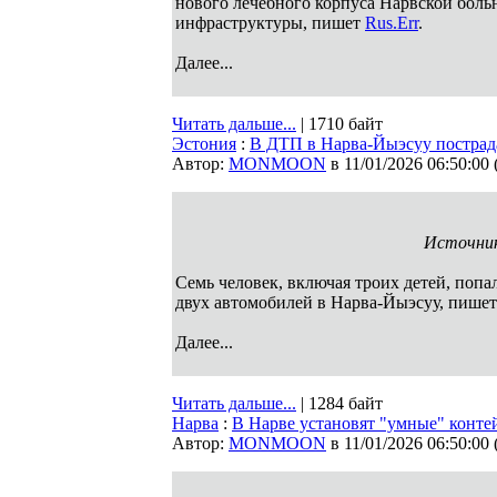
нового лечебного корпуса Нарвской боль
инфраструктуры, пишет
Rus.Err
.
Далее...
Читать дальше...
| 1710 байт
Эстония
:
В ДТП в Нарва-Йыэсуу пострада
Автор:
MONMOON
в 11/01/2026 06:50:00
Источник 
Семь человек, включая троих детей, поп
двух автомобилей в Нарва-Йыэсуу, пише
Далее...
Читать дальше...
| 1284 байт
Нарва
:
В Нарве установят "умные" контей
Автор:
MONMOON
в 11/01/2026 06:50:00