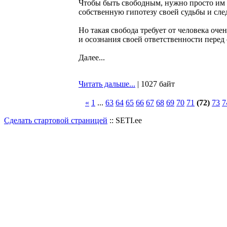
Чтобы быть свободным, нужно просто им б
собственную гипотезу своей судьбы и след
Но такая свобода требует от человека оч
и осознания своей ответственности перед
Далее...
Читать дальше...
| 1027 байт
«
1
...
63
64
65
66
67
68
69
70
71
(72)
73
7
Сделать стартовой страницей
:: SETI.ee