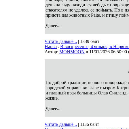
день на льду находился лебедь с повреж
спасателям не удалось ее поймать. Но в 
приюта для животных Päite, и птицу пой
Далее...
Читать дальше...
| 1839 байт
Нарва
:
В воскресенье, 4 января, в Нарвс
Автор:
MONMOON
в 11/01/2026 06:50:00
По доброй традиции первого новорождённ
городской управы во главе с мэром Катр
и главный врач больницы Олав Силланд. 
жизнь.
Далее...
Читать дальше...
| 1136 байт