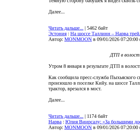
Темную сторону бабушек я видел сквозь с
Далее...
Читать дальше...
| 5462 байт
Эстония
:
На шоссе Таллинн – Нарва трейл
Автор:
MONMOON
в 09/01/2026 07:20:00
ДТП в волости
Утром 8 января в результате ДТП в волос
Как сообщила пресс-служба Пыхьяского сп
произошло в поселке Кийу. на шоссе Талл
трактор, врезался в мост.
Далее...
Читать дальше...
| 1174 байт
Нарва
:
Юлия Виирсалу: «За большими до
Автор:
MONMOON
в 09/01/2026 07:20:00