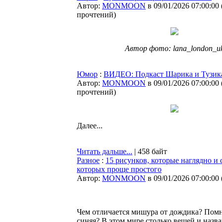
Автор:
MONMOON
в 09/01/2026 07:00:00
прочтений
)
Автор фото: lana_london_u
Юмор
:
ВИДЕО: Подкаст Шарика и Тузик
Автор:
MONMOON
в 09/01/2026 07:00:00
прочтений
)
Далее...
Читать дальше...
| 458 байт
Разное
:
15 рисунков, которые наглядно и
которых проще простого
Автор:
MONMOON
в 09/01/2026 07:00:00
Чем отличается мишура от дождика? Помнит
синяя? В этом мире столько вещей и назва