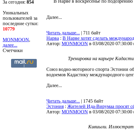
В Нарве в воскресенье по подозрению
За сегодня:
854
Уникальных
Далее...
пользователей за
последние сутки:
10779
Читать дальше...
| 711 байт
Нарва
:
В Нарве хотят сделать междунаро
MONMOON
,
Автор:
MONMOON
в 03/08/2020 07:30:00
далее...
Счетчики
Тренировка на карьере Кадаст
Союз водно-моторного спорта Эстонии об
водоемов Кадастику международного цент
Далее...
Читать дальше...
| 1745 байт
Эстония
:
Жителей Ида-Вирумаа просят сф
Автор:
MONMOON
в 03/08/2020 07:30:00
Кивиыли. Иллюстрати