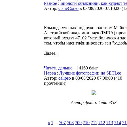
Разное
:
Биологи объяснили, как худеют те
Автор:
CaneCorso
в 03/08/2020 07:10:00
(
1
Команда ученых под руководством Майкл
Австрийской академии наук (IMBA) проан
который входят 47102 "метаболически здор
том, чтобы идентифицировать ген "худобы
Далее...
Читать дальше...
| 4169 байт
Нарва
:
Лучшие фотографии на SETI.ee
Автор:
calipso
в 03/08/2020 07:00:00
(
410
прочтений
)
Автор фото: lantan333
«
1
...
707
708
709
710
711
712
713
714
71