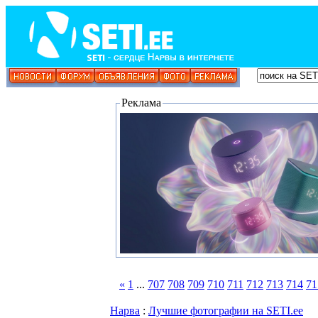
Реклама
«
1
...
707
708
709
710
711
712
713
714
71
Нарва
:
Лучшие фотографии на SETI.ee