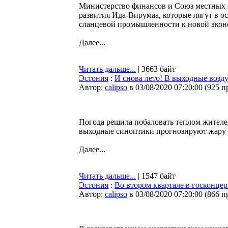
Министерство финансов и Союз местных 
развития Ида-Вирумаа, которые лягут в ос
сланцевой промышленности к новой экон
Далее...
Читать дальше...
| 3663 байт
Эстония
:
И снова лето! В выходные возду
Автор:
calipso
в 03/08/2020 07:20:00
(
925 п
Погода решила побаловать теплом жителей
выходные синоптики прогнозируют жару д
Далее...
Читать дальше...
| 1547 байт
Эстония
:
Во втором квартале в госконцер
Автор:
calipso
в 03/08/2020 07:20:00
(
866 п