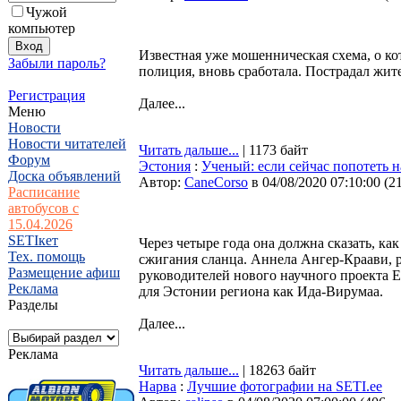
Чужой
компьютер
Известная уже мошенническая схема, о к
Забыли пароль?
полиция, вновь сработала. Пострадал жи
Регистрация
Далее...
Меню
Новости
Новости читателей
Читать дальше...
| 1173 байт
Форум
Эстония
:
Ученый: если сейчас попотеть н
Доска объявлений
Автор:
CaneCorso
в 04/08/2020 07:10:00
(
2
Расписание
автобусов с
15.04.2026
SETIкет
Через четыре года она должна сказать, ка
Тех. помощь
сжигания сланца. Аннела Ангер-Краави, 
Размещение афиш
руководителей нового научного проекта Е
Реклама
для Эстонии региона как Ида-Вирумаа.
Разделы
Далее...
Реклама
Читать дальше...
| 18263 байт
Нарва
:
Лучшие фотографии на SETI.ee