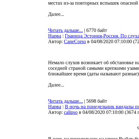
местах из-за повторных вспышек опасно
Далее...
Читать дальше...
| 6770 байт
Нарва
:
Граница Эстония-Россия. По слух
Автор:
CaneCorso
в 04/08/2020 07:10:00
(
7
Немало слухов возникает об обстановке на
соседней страной самыми крепкими узами
ближайшее время (даты называют разные),
Далее...
Читать дальше...
| 5698 байт
Нарва
:
В ночь на понедельник вандалы п
Автор:
calipso
в 04/08/2020 07:10:00
(
3674 
В ночь на понедельник на улице Выйду б