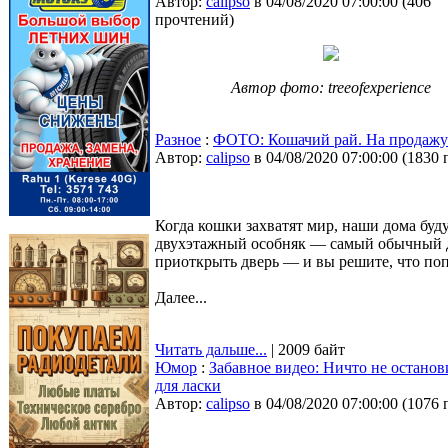
Автор:
calipso
в 04/08/2020 07:00:00
(
406
прочтений
)
Автор фото: treeofexperience
Разное
:
ФОТО: Кошачий рай. На продажу
Автор:
calipso
в 04/08/2020 07:00:00
(
1830 
Когда кошки захватят мир, наши дома буд
двухэтажный особняк — самый обычный до
приоткрыть дверь — и вы решите, что поп
Далее...
Читать дальше...
| 2009 байт
Юмор
:
Забавное видео: Ничто не останов
для ласки
Автор:
calipso
в 04/08/2020 07:00:00
(
1076 