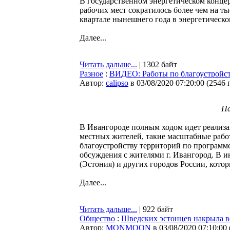
В государственном энергетическом концерн
рабочих мест сократилось более чем на т
квартале нынешнего года в энергетическом
Далее...
Читать дальше...
| 1302 байт
Разное
:
ВИДЕО: Работы по благоустройс
Автор:
calipso
в 03/08/2020 07:20:00
(
2546 
Па
В Ивангороде полным ходом идет реализац
местных жителей, такие масштабные работ
благоустройству территорий по программ
обсуждения с жителями г. Ивангород. В 
(Эстония) и других городов России, кото
Далее...
Читать дальше...
| 922 байт
Общество
:
Шведских эстонцев накрыла в
Автор:
MONMOON
в 03/08/2020 07:10:00