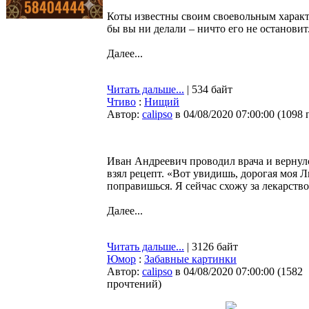
Коты известны своим своевольным характер
бы вы ни делали – ничто его не остановит
Далее...
Читать дальше...
| 534 байт
Чтиво
:
Нищий
Автор:
calipso
в 04/08/2020 07:00:00
(
1098 
Иван Андреевич проводил врача и вернул
взял рецепт. «Вот увидишь, дорогая моя 
поправишься. Я сейчас схожу за лекарств
Далее...
Читать дальше...
| 3126 байт
Юмор
:
Забавные картинки
Автор:
calipso
в 04/08/2020 07:00:00
(
1582
прочтений
)