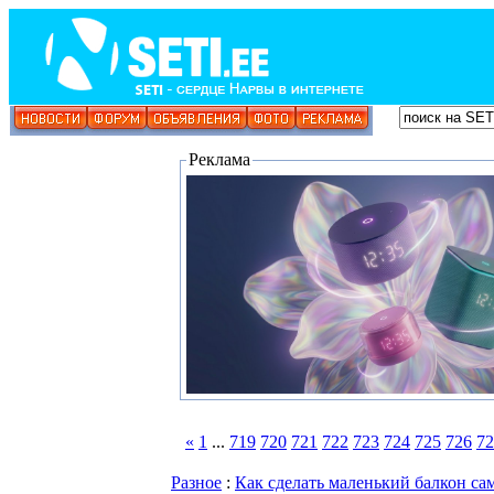
Реклама
«
1
...
719
720
721
722
723
724
725
726
72
Разное
:
Как сделать маленький балкон с