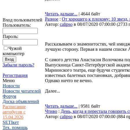
Читать дальше...
| 4644 байт
Разное
:
От хорошего к плохому: 10 звезд,
Вход пользователей
Автор:
calipso
в 08/07/2020 07:00:00
(
2733 
Пользователь:
Пароль:
Рассказываем о знаменитостях, чей имидж
Чужой
лучшую сторону. Первая в нашем списке 
компьютер
С самого детства Анастасия Волочкова по
Забыли пароль?
Выпускница Санкт-Петербургской академи
Мариинского театра, еще будучи студентк
Регистрация
известных балетных постановках, добравш
Меню
Однако ничто не вечно.
Новости
Новости читателей
Далее...
Форум
Доска объявлений
Читать дальше...
| 9581 байт
Расписание
Чтиво
:
День, когда я перестала говорить 
автобусов с
Автор:
calipso
в 08/07/2020 07:00:00
(
884 п
15.04.2026
SETIкет
Тех. помощь