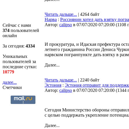
Читать дальше...
| 4264 байт
Нарва
:
Россиянин хотел дать взятку пог
Автор:
calipso
в 07/07/2020 07:20:00
(
1108 
Сейчас с нами
374
пользователей
онлайн
И прокуратура, и Идаская префектура ост
За сегодня:
4334
летнего гражданина России Дениса Чурк
нарвском погранпункте дать взятку в разм
Уникальных
пользователей за
Далее...
последние сутки:
10779
Читать дальше...
| 2240 байт
далее...
Эстония
:
Эстония отправит для поддержк
Счетчики
Автор:
calipso
в 07/07/2020 07:20:00
(
1344 
Сегодня Министерство обороны отправило
с целью поддержать укрепление потенци
Далее...