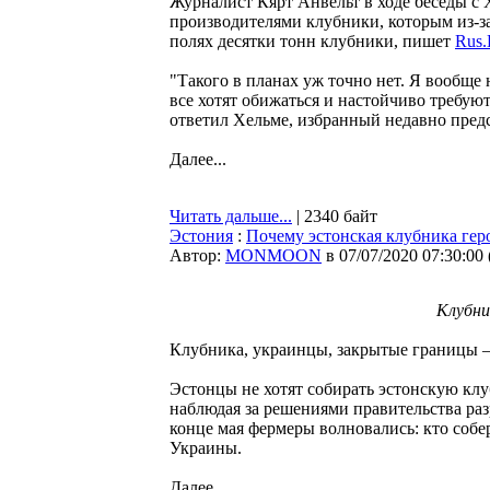
Журналист Кярт Анвельт в ходе беседы с 
производителями клубники, которым из-з
полях десятки тонн клубники, пишет
Rus.
"Такого в планах уж точно нет. Я вообще
все хотят обижаться и настойчиво требуют
ответил Хельме, избранный недавно пред
Далее...
Читать дальше...
| 2340 байт
Эстония
:
Почему эстонская клубника геро
Автор:
MONMOON
в 07/07/2020 07:30:00
Клубни
Клубника, украинцы, закрытые границы —
Эстонцы не хотят собирать эстонскую кл
наблюдая за решениями правительства раз
конце мая фермеры волновались: кто собер
Украины.
Далее...