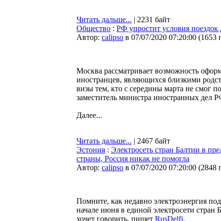
Читать дальше...
| 2231 байт
Общество
:
РФ упростит условия поездок 
Автор:
calipso
в 07/07/2020 07:20:00
(
1653 
Москва рассматривает возможность офор
иностранцев, являющихся близкими родст
визы тем, кто с середины марта не смог 
заместитель министра иностранных дел РФ
Далее...
Читать дальше...
| 2467 байт
Эстония
:
Электросеть стран Балтии в пр
страны, Россия никак не помогла
Автор:
calipso
в 07/07/2020 07:20:00
(
2848 
Помните, как недавно электроэнергия подо
начале июня в единой электросети стран 
хочет говорить, пишет
RusDelfi
.