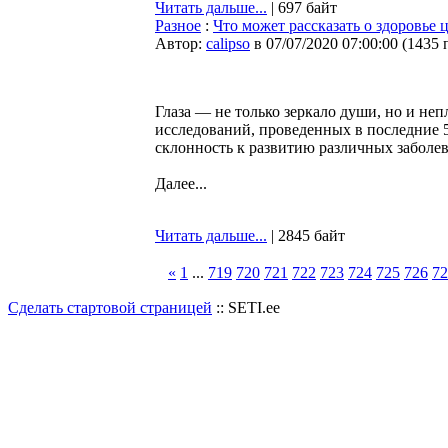
Читать дальше...
| 697 байт
Разное
:
Что может рассказать о здоровье ц
Автор:
calipso
в 07/07/2020 07:00:00
(
1435 
Глаза — не только зеркало души, но и не
исследований, проведенных в последние 5
склонность к развитию различных заболе
Далее...
Читать дальше...
| 2845 байт
«
1
...
719
720
721
722
723
724
725
726
72
Сделать стартовой страницей
:: SETI.ee