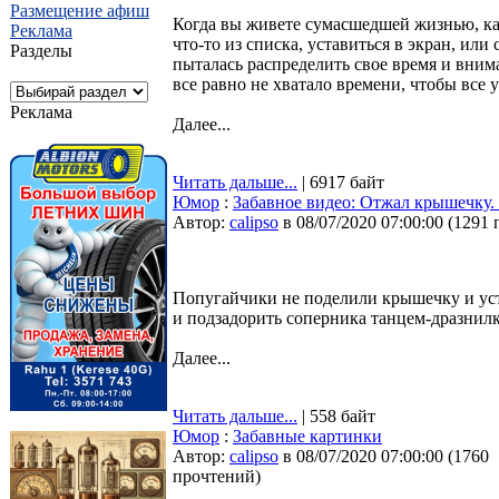
Размещение афиш
Когда вы живете сумасшедшей жизнью, каж
Реклама
что-то из списка, уставиться в экран, ил
Разделы
пыталась распределить свое время и внима
все равно не хватало времени, чтобы все у
Реклама
Далее...
Читать дальше...
| 6917 байт
Юмор
:
Забавное видео: Отжал крышечку. 
Автор:
calipso
в 08/07/2020 07:00:00
(
1291 
Попугайчики не поделили крышечку и уст
и подзадорить соперника танцем-дразнилк
Далее...
Читать дальше...
| 558 байт
Юмор
:
Забавные картинки
Автор:
calipso
в 08/07/2020 07:00:00
(
1760
прочтений
)