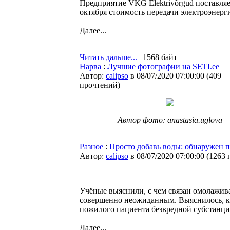
Предприятие VKG Elektrivõrgud поставляе
октября стоимость передачи электроэнерг
Далее...
Читать дальше...
| 1568 байт
Нарва
:
Лучшие фотографии на SETI.ee
Автор:
calipso
в 08/07/2020 07:00:00
(
409
прочтений
)
Автор фото: anastasia.uglova
Разное
:
Просто добавь воды: обнаружен 
Автор:
calipso
в 08/07/2020 07:00:00
(
1263 
Учёные выяснили, с чем связан омолажив
совершенно неожиданным. Выяснилось, кр
пожилого пациента безвредной субстанци
Далее...