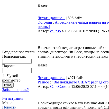
Далее...
Читать дальше...
| 696 байт
Эстония
:
Агрессивные чайки напали на р
птицы?
Автор:
calipso
в 15/06/2020 07:20:00
(
1265 
В начале этой недели агрессивные чайки 
Вход пользователей
словам директора Ли Росс, птицы не бесп
Пользователь:
видели летающими на территории детског
Далее...
Пароль:
Чужой
Читать дальше...
| 4071 байт
компьютер
Разное
:
"Вы покидаете США": распад стра
Автор:
CaneCorso
в 15/06/2020 07:10:00
(
1
Забыли пароль?
Регистрация
Меню
Происходящее сейчас в так называемой Ав
Новости
времена, когда официальной позицией СШ