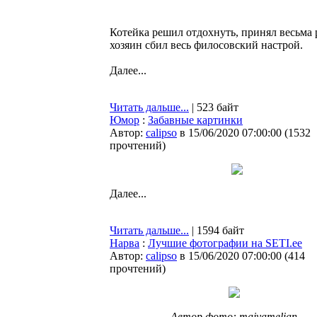
Котейка решил отдохнуть, принял весьма
хозяин сбил весь филосовский настрой.
Далее...
Читать дальше...
| 523 байт
Юмор
:
Забавные картинки
Автор:
calipso
в 15/06/2020 07:00:00
(
1532
прочтений
)
Далее...
Читать дальше...
| 1594 байт
Нарва
:
Лучшие фотографии на SETI.ee
Автор:
calipso
в 15/06/2020 07:00:00
(
414
прочтений
)
Автор фото: majyamelian