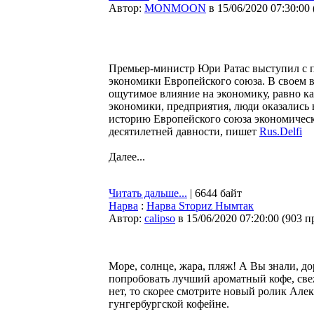
Автор:
MONMOON
в 15/06/2020 07:30:00
Премьер-министр Юри Ратас выступил с п
экономики Европейского союза. В своем 
ощутимое влияние на экономику, равно ка
экономики, предприятия, люди оказались 
историю Европейского союза экономически
десятилетней давности, пишет
Rus.Delfi
Далее...
Читать дальше...
| 6644 байт
Нарва
:
Нарва Sториz Нымтак
Автор:
calipso
в 15/06/2020 07:20:00
(
903 п
Море, солнце, жара, пляж! А Вы знали, до
попробовать лучший ароматный кофе, све
нет, то скорее смотрите новый ролик Ал
гунгербургской кофейне.