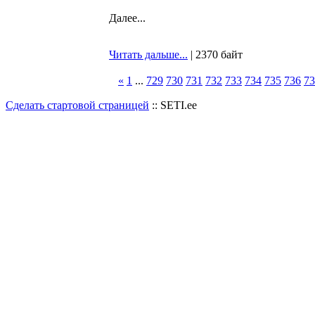
Далее...
Читать дальше...
| 2370 байт
«
1
...
729
730
731
732
733
734
735
736
73
Сделать стартовой страницей
:: SETI.ee