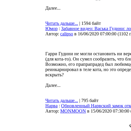
Далее...
Читать дальше...
| 1594 байт
Юмор
:
Забавное видео: Васька Гудини: л
Автор:
calipso
в 16/06/2020 07:00:00
(
1102 
Гарри Гудини не могли остановить ни вере
(для кота-то). Он сумел сообразить, что 
Возможно, его прапрапрадед был любимце
реинкарнировал в теле кота, но это опред
вскрыть?
Далее...
Читать дальше...
| 795 байт
Нарва
:
Обновленный Нарвский замок отк
Автор:
MONMOON
в 15/06/2020 07:30:00