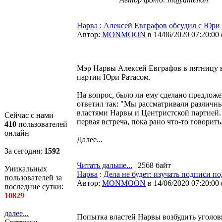
Нарва
:
Алексей Евграфов обсудил с Юри 
Автор:
MONMOON
в 14/06/2020 07:20:00
Мэр Нарвы Алексей Евграфов в пятницу в
партии Юри Ратасом.
На вопрос, было ли ему сделано предлож
ответил так: "Мы рассматривали различны
властями Нарвы и Центристской партией.
Сейчас с нами
первая встреча, пока рано что-то говорит
410
пользователей
онлайн
Далее...
За сегодня:
1592
Читать дальше...
| 2568 байт
Уникальных
Нарва
:
Дела не будет: изучать подписи по
пользователей за
Автор:
MONMOON
в 14/06/2020 07:20:00
последние сутки:
10829
далее...
Попытка властей Нарвы возбудить уголов