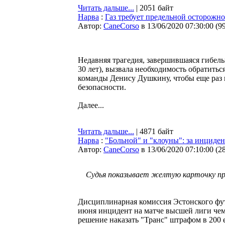
Читать дальше...
| 2051 байт
Нарва
:
Газ требует предельной осторожн
Автор:
CaneCorso
в 13/06/2020 07:30:00
(
9
Недавняя трагедия, завершившаяся гибель
30 лет), вызвала необходимость обратить
команды Денису Душкину, чтобы еще раз
безопасности.
Далее...
Читать дальше...
| 4871 байт
Нарва
:
"Больной" и "клоуны": за инциден
Автор:
CaneCorso
в 13/06/2020 07:10:00
(
2
Судья показывает желтую карточку пре
Дисциплинарная комиссия Эстонского фу
июня инцидент на матче высшей лиги чем
решение наказать "Транс" штрафом в 200 