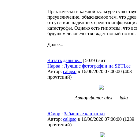
Практически в каждой культуре существуе
преувеличение, объясняемое тем, что др
отсутствие надежных средств информаци
катастрофы. Однако есть гипотезы, что вс
будущем человечество ждет новый потоп.
Далее...
Читать дальше...
| 5039 байт
Нарва
:
Лучшие фотографии на SETI.ee
Автор:
calipso
в 16/06/2020 07:00:00
(
403
прочтений
)
Автор фото: alex___luka
Юмор
:
Забавные картинки
Автор:
calipso
в 16/06/2020 07:00:00
(
1239
прочтений
)