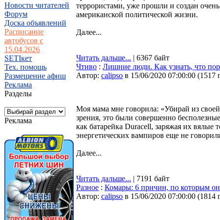
Новости читателей
террористами, уже прошли и создан очен
Форум
американской политической жизни.
Доска объявлений
Расписание
Далее...
автобусов с
15.04.2026
Читать дальше...
| 6367 байт
SETIкет
Чтиво
:
Лишние люди. Как узнать, что по
Тех. помощь
Автор:
calipso
в 15/06/2020 07:00:00
(
1517 
Размещение афиш
Реклама
Разделы
Моя мама мне говорила: «Убирай из свое
зрения, это были совершенно бесполезные
Реклама
как батарейка Duracell, заряжая их вялые
энергетических вампиров еще не говорили
Далее...
Читать дальше...
| 7191 байт
Разное
:
Комары: 6 причин, по которым он
Автор:
calipso
в 15/06/2020 07:00:00
(
1814 