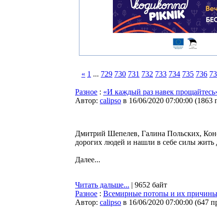
«
1
...
729
730
731
732
733
734
735
736
73
Разное
:
«И каждый раз навек прощайтесь»
Автор:
calipso
в 16/06/2020 07:00:00
(
1863 
Дмитрий Шепелев, Галина Польских, Конс
дорогих людей и нашли в себе силы жить 
Далее...
Читать дальше...
| 9652 байт
Разное
:
Всемирные потопы и их причины: 
Автор:
calipso
в 16/06/2020 07:00:00
(
647 п