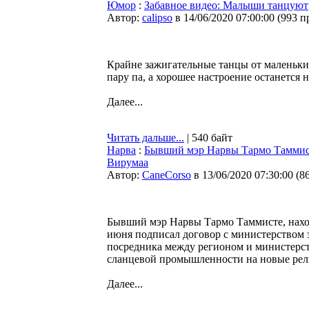
Юмор
:
Забавное видео: Малыши танцуют
Автор:
calipso
в 14/06/2020 07:00:00
(
993 п
Крайне зажигательные танцы от маленьких
пару па, а хорошее настроение останется н
Далее...
Читать дальше...
| 540 байт
Нарва
:
Бывший мэр Нарвы Тармо Таммист
Вирумаа
Автор:
CaneCorso
в 13/06/2020 07:30:00
(
8
Бывший мэр Нарвы Тармо Таммисте, наход
июня подписал договор с министерством 
посредника между регионом и министерст
сланцевой промышленности на новые рел
Далее...