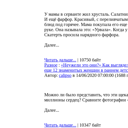
У мамы в серванте жил хрусталь. Салатн
И ещё фарфор. Красивый, с переливчатым 
блюд под горячее. Мама покупала его еще 
руке. Она называла это: «Урвала». Когда у
Скатерть просила нарядного фарфора.
Далее...
Читать дальше...
| 10750 байт
Разное
:
«Неужели это они?» Как выглядел
еще 12 знаменитых женщин в раннем детс
Автор:
calipso
в 14/06/2020 07:00:00
(
1688 
Можно ли было представить, что эти щек
миллионы сердец? Сравните фотографии «т
Далее...
Читать дальше...
| 10347 байт