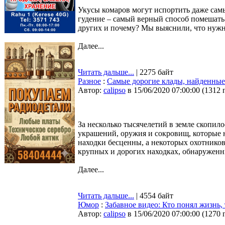
Укусы комаров могут испортить даже сам
гудение – самый верный способ помешать
других и почему? Мы выяснили, что нужно
Далее...
Читать дальше...
| 2275 байт
Разное
:
Самые дорогие клады, найденны
Автор:
calipso
в 15/06/2020 07:00:00
(
1312 
За несколько тысячелетий в земле скопил
украшений, оружия и сокровищ, которые 
находки бесценны, а некоторых охотнико
крупных и дорогих находках, обнаружен
Далее...
Читать дальше...
| 4554 байт
Юмор
:
Забавное видео: Кто понял жизнь,
Автор:
calipso
в 15/06/2020 07:00:00
(
1270 