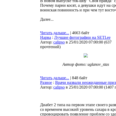
В новом выпуске ток-шоу "Своя правда" 
Почему парни косят, а девушки идут на с
воинская повинность и при чем тут восто
Далее...
Читать дальше...
| 4663 байт
Нарва
:
Лучшие фотографии на SETI.ee
Автор:
calipso
в 25/01/2020 07:00:00
(
637
прочтений
)
Автор фото: uglanov_stas
Читать дальше...
| 848 байт
Разное
:
Врачи назвали неожиданные приз
Автор:
calipso
в 25/01/2020 07:00:00
(
1407 
Диабет 2 типа на первом этапе своего ра
со временем высокий уровень сахара в кро
спровоцировать появление проблем со здо