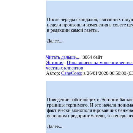
После череды скандалов, связанных с мун
недели произошли изменения в совете це
в редакции самой газеты.
Далее...
Читать дальше...
| 3064 байт
Эстония
:
Попавшиеся на мошенничестве э
честных клиентов
Автор:
CaneCorso
в 26/01/2020 06:50:00
(
6
Поведение работающих в Эстонии банков
границы терпимого. И это начали понимат
фактически монополизировавших банковс
основном предприниматели, то теперь неп
Далее...