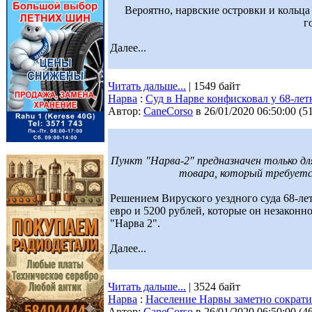
Вероятно, нарвские островки и кольца
г
Далее...
Читать дальше...
| 1549 байт
Нарва
:
Суд в Нарве конфисковал у 68-лет
Автор:
CaneCorso
в 26/01/2020 06:50:00
(
5
Пункт "Нарва-2" предназначен только для 
товара, который требуетс
Решением Вируского уездного суда 68-л
евро и 5200 рублей, которые он незакон
"Нарва 2".
Далее...
Читать дальше...
| 3524 байт
Нарва
:
Население Нарвы заметно сократи
Автор:
CaneCorso
в 26/01/2020 06:50:00
(
4