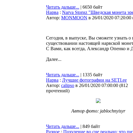
Читать дальше...
| 6650 байт
Нарва
:
Narva Storиz "Шведская монета эр
Автор:
MONMOON
в 26/01/2020 07:20:00
Сегодня, в выпуске, Вы сможете узнать о
существовании настоящей нарвской монет
С Вами, как всегда, Александр Опенко и
Далее...
Читать дальше...
| 1335 байт
Нарва
:
Лучшие фотографии на SETI.ee
Автор:
calipso
в 26/01/2020 07:00:00
(
812
прочтений
)
Автор фото: jablochnyisyr
Читать дальше...
| 849 байт
Разное
:
Похудение во сне реально: что пи