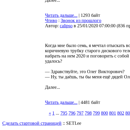
Далее...
Читать дальше...
| 1293 байт
Чтиво
:
Звонок из прошлого
Автор:
calipso
в 25/01/2020 07:00:00
(
836 п
Когда мне было семь, я мечтал отыскать
коричневую трубку старого дискового те
набрать на нем 2020 и поговорить с собой
удалось?
— Здравствуйте, это Олег Викторович?
— Ну, ты даёшь, ты бы меня ещё дядей Ол
Далее...
Читать дальше...
| 4481 байт
«
1
...
795
796
797
798
799
800
801
802
80
Сделать стартовой страницей
:: SETI.ee