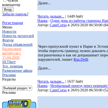
Чужой
Далее...
компьютер
Забыли пароль?
Читать дальше...
| 1449 байт
Нарва
:
Один день из работы границы Нар
Регистрация
Автор:
CaneCorso
в 26/01/2020 06:50:00
(
8
Меню
Новости
Новости читателей
Форум
Доска объявлений
Через пропускной пункт в Нарве в Эстони
Расписание
чтобы пересечь границу, нужно доказать ц
автобусов с
пограничника и как он допрашивает пер
15.04.2026
нарушителей, пишет
Rus.Delfi
SETIкет
Тех. помощь
Далее...
Размещение афиш
Реклама
Разделы
Читать дальше...
| 1637 байт
Нарва
:
Необычный проезд через перекрё
Автор:
CaneCorso
в 26/01/2020 06:50:00
(
5
Реклама