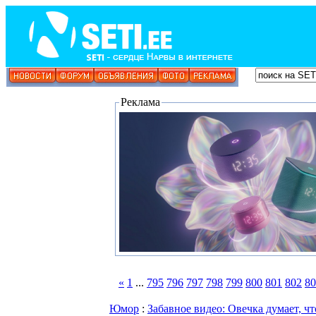
Реклама
«
1
...
795
796
797
798
799
800
801
802
80
Юмор
:
Забавное видео: Овечка думает, чт