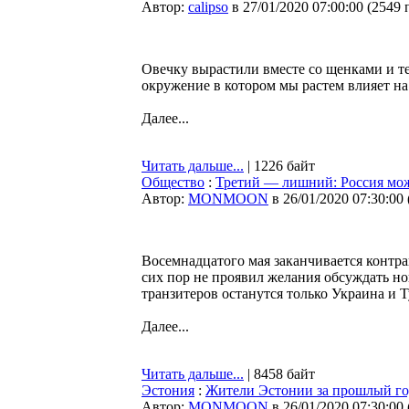
Автор:
calipso
в 27/01/2020 07:00:00
(
2549 
Овечку вырастили вместе со щенками и теп
окружение в котором мы растем влияет на
Далее...
Читать дальше...
| 1226 байт
Общество
:
Третий — лишний: Россия мож
Автор:
MONMOON
в 26/01/2020 07:30:00
Восемнадцатого мая заканчивается контрак
сих пор не проявил желания обсуждать но
транзитеров останутся только Украина и 
Далее...
Читать дальше...
| 8458 байт
Эстония
:
Жители Эстонии за прошлый год
Автор:
MONMOON
в 26/01/2020 07:30:00