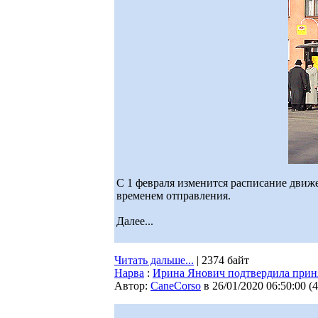
С 1 февраля изменится расписание движ
временем отправления.
Далее...
Читать дальше...
| 2374 байт
Нарва
:
Ирина Янович подтвердила принят
Автор:
CaneCorso
в 26/01/2020 06:50:00
(
4