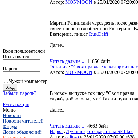
Автор:
MONMOON
в 25/01/2020 07:20:00
Мартин Репинский через день после разво
своей новой возлюбленной Екатерины Ва
Екатерине, пишет
Rus.Delfi
Далее...
Вход пользователей
Пользователь:
Читать дальше...
| 11856 байт
Эстония
:
"Своя правда": какая армия на
Пароль:
Автор:
MONMOON
в 25/01/2020 07:20:00
Чужой компьютер
Забыли пароль?
В новом выпуске ток-шоу "Своя правда" 
службу добровольцами? Так ли нужна нам
Регистрация
Меню
Далее...
Новости
Новости читателей
Читать дальше...
| 4663 байт
Форум
Нарва
:
Лучшие фотографии на SETI.ee
Доска объявлений
Автор:
calipso
в 25/01/2020 07:00:00
(
638
Расписание