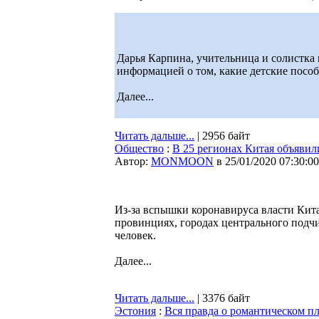
Дарья Карпина, учительница и солистка
информацией о том, какие детские посо
Далее...
Читать дальше...
| 2956 байт
Общество
:
В 25 регионах Китая объявил
Автор:
MONMOON
в 25/01/2020 07:30:00
Из-за вспышки коронавируса власти Кита
провинциях, городах центрального подч
человек.
Далее...
Читать дальше...
| 3376 байт
Эстония
:
Вся правда о романтическом п