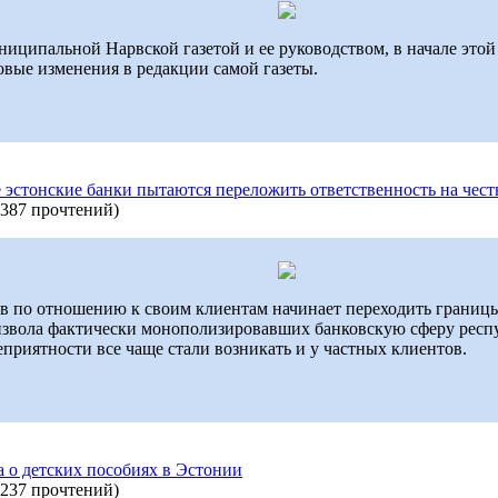
ниципальной Нарвской газетой и ее руководством, в начале это
овые изменения в редакции самой газеты.
эстонские банки пытаются переложить ответственность на чес
387 прочтений
)
 по отношению к своим клиентам начинает переходить границы 
оизвола фактически монополизировавших банковскую сферу респ
приятности все чаще стали возникать и у частных клиентов.
а о детских пособиях в Эстонии
237 прочтений
)