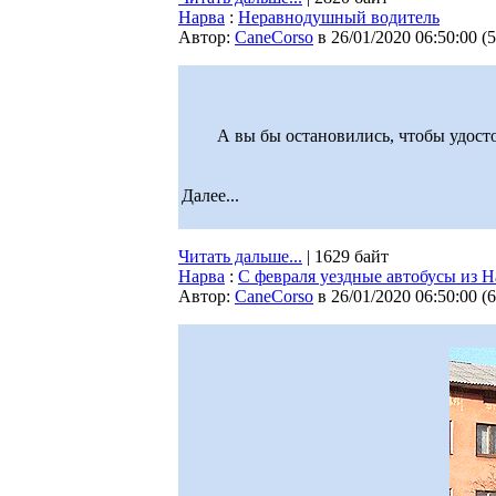
Нарва
:
Неравнодушный водитель
Автор:
CaneCorso
в 26/01/2020 06:50:00
(
5
А вы бы остановились, чтобы удосто
Далее...
Читать дальше...
| 1629 байт
Нарва
:
С февраля уездные автобусы из Н
Автор:
CaneCorso
в 26/01/2020 06:50:00
(
6