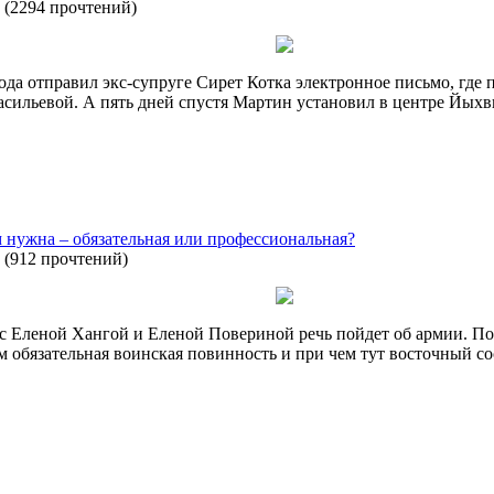
(
2294 прочтений
)
да отправил экс-супруге Сирет Котка электронное письмо, где пр
сильевой. А пять дней спустя Мартин установил в центре Йыхви
м нужна – обязательная или профессиональная?
(
912 прочтений
)
с Еленой Хангой и Еленой Повериной речь пойдет об армии. По
 обязательная воинская повинность и при чем тут восточный со