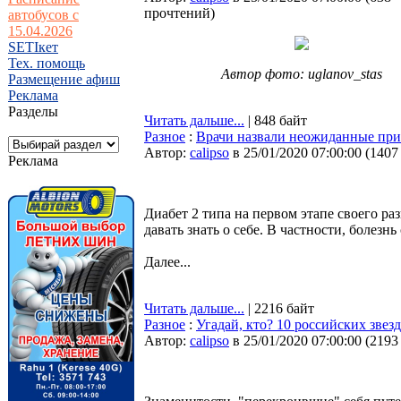
прочтений
)
автобусов с
15.04.2026
SETIкет
Тех. помощь
Автор фото: uglanov_stas
Размещение афиш
Реклама
Разделы
Читать дальше...
| 848 байт
Разное
:
Врачи назвали неожиданные приз
Автор:
calipso
в 25/01/2020 07:00:00
(
1407
Реклама
Диабет 2 типа на первом этапе своего р
давать знать о себе. В частности, болезн
Далее...
Читать дальше...
| 2216 байт
Разное
:
Угадай, кто? 10 российских зве
Автор:
calipso
в 25/01/2020 07:00:00
(
2193