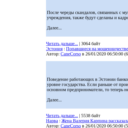
После череды скандалов, связанных с му
учреждения, также будут сделаны и кадр
Далее...
Читать дальше...
| 3064 байт
Эстония
:
Попавшиеся на мошенничестве 
Автор:
CaneCorso
в 26/01/2020 06:50:00
(
6
Поведение работающих в Эстонии банков
уровне государства. Если раньше от пр
основном предприниматели, то теперь не
Далее...
Читать дальше...
| 5538 байт
Нарва
:
Жена Валерия Карпина рассказал
Автор:
CaneCorso
в 26/01/2020 06:50:00
(
5