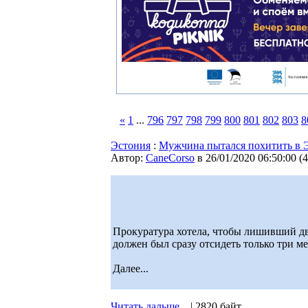
«
1
...
796
797
798
799
800
801
802
803
8
Эстония
:
Мужчина пытался похитить в Эс
Автор:
CaneCorso
в 26/01/2020 06:50:00
(
4
Прокуратура хотела, чтобы лишивший дв
должен был сразу отсидеть только три ме
Далее...
Читать дальше...
| 2820 байт