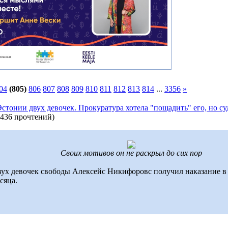
04
(805)
806
807
808
809
810
811
812
813
814
...
3356
»
тонии двух девочек. Прокуратура хотела "пощадить" его, но суд
436 прочтений
)
Своих мотивов он не раскрыл до сих пор
ух девочек свободы Алексейс Никифоровс получил наказание в 
сяца.