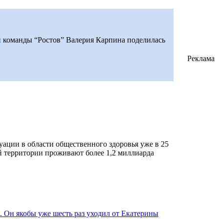
й команды “Ростов” Валерия Карпина поделилась
Реклама
ации в области общественного здоровья уже в 25
й территории проживают более 1,2 миллиарда
. Он якобы уже шесть раз уходил от Екатерины