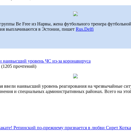
 группы Be Free из Нарвы, жена футбольного тренера футбольно
бия выплачиваются в Эстонии, пишет
Rus.Delfi
и наивысший уровень ЧС из-за коронавируса
(
1205 прочтений
)
я ввели наивысший уровень реагирования на чрезвычайные ситу
инения и специальных административных районах. Всего на это
лакате! Репинский по-прежнему признается в любви Сирет Котка