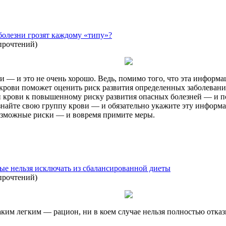
 болезни грозят каждому «типу»?
прочтений
)
и — и это не очень хорошо. Ведь, помимо того, что эта информа
ы крови поможет оценить риск развития определенных заболеван
й крови к повышенному риску развития опасных болезней — и 
знайте свою группу крови — и обязательно укажите эту информ
возможные риски — и вовремя примите меры.
ые нельзя исключать из сбалансированной диеты
прочтений
)
аким легким — рацион, ни в коем случае нельзя полностью отка