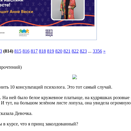
3
(814)
815
816
817
818
819
820
821
822
823
...
3356
»
прочтений
)
нить 10 консультаций психолога. Это тот самый случай.
 На ней было белое кружевное платьице, на кудряшках розовые б
. И тут, на большом зелёном листе лопуха, она увидела огромну
казала Девочка.
 в курсе, что я принц заколдованный?