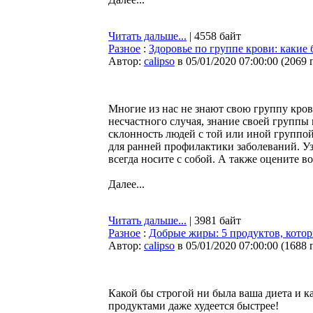
Читать дальше...
| 4558 байт
Разное
:
Здоровье по группе крови: какие
Автор:
calipso
в 05/01/2020 07:00:00
(
2069 
Многие из нас не знают свою группу кров
несчастного случая, знание своей групп
склонность людей с той или иной группо
для ранней профилактики заболеваний. У
всегда носите с собой. А также оцените 
Далее...
Читать дальше...
| 3981 байт
Разное
:
Добрые жиры: 5 продуктов, котор
Автор:
calipso
в 05/01/2020 07:00:00
(
1688 
Какой бы строгой ни была ваша диета и к
продуктами даже худеется быстрее!