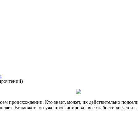
т
прочтений
)
воем происхождении. Кто знает, может, их действительно подсел
ышляет. Возможно, он уже просканировал все слабости хозяев и