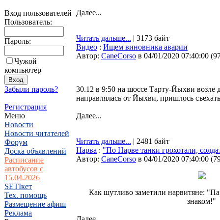
Далее...
Вход пользователей
Пользователь:
Читать дальше...
| 3173 байт
Пароль:
Видео
:
Ищем виновника аварии
Автор:
CaneCorso
в 04/01/2020 07:40:00
(
9
Чужой
компьютер
Забыли пароль?
30.12 в 9:50 на шоссе Тарту-Йыхви возле 
направлялась от Йыхви, пришлось съехать
Регистрация
Меню
Далее...
Новости
Новости читателей
Читать дальше...
| 2481 байт
Форум
Нарва
:
"По Нарве танки грохотали, солда
Доска объявлений
Автор:
CaneCorso
в 04/01/2020 07:40:00
(
7
Расписание
автобусов с
15.04.2026
SETIкет
Как шутливо заметили нарвитяне: "Пар
Тех. помощь
знаком!"
Размещение афиш
Реклама
Далее...