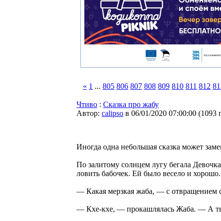
«
1
...
805
806
807
808
809
810
811
812
81
Чтиво
:
Сказка про жабу
Автор:
calipso
в 06/01/2020 07:00:00
(
1093 
Иногда одна небольшая сказка может заме
По залитому солнцем лугу бегала Девочка.
ловить бабочек. Ей было весело и хорошо
— Какая мерзкая жаба, — с отвращением с
— Кхе-кхе, — прокашлялась Жаба. — А ты