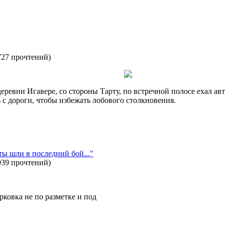
727 прочтений
)
деревни Игавере, со стороны Тарту, по встречной полосе ехал ав
 с дороги, чтобы избежать лобового столкновения.
ты шли в последний бой..."
939 прочтений
)
ковка не по разметке и под