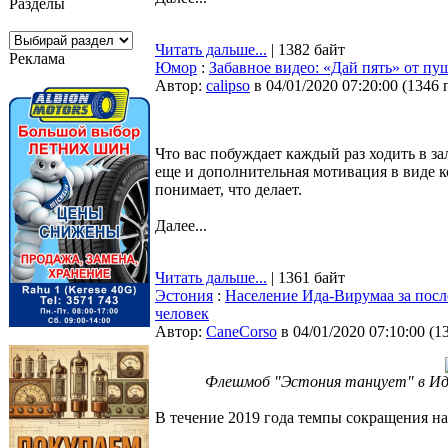
Разделы
Читать дальше...
| 1382 байт
Реклама
Юмор
:
Забавное видео: «Дай пять» от п
Автор:
calipso
в 04/01/2020 07:20:00
(
1346 
Что вас побуждает каждый раз ходить в за
еще и дополнительная мотивация в виде к
понимает, что делает.
Далее...
Читать дальше...
| 1361 байт
Эстония
:
Население Ида-Вирумаа за посл
человек
Автор:
CaneCorso
в 04/01/2020 07:10:00
(
1
Флешмоб "Эстония танцует" в Ид
В течение 2019 года темпы сокращения на