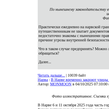
По нынешнему законодательству в
и
Фот
Практически ежедневно на нарвской гран
путешественникам не хватает документов
недостаточно знакомы с нынешними прави
причине угрозы внутренней безопасност
Что в таком случае предпринять? Можно 
обращаться?
Далее...
Читать дальше...
| 10039 байт
Нарва
:
В Нарве временно закроют улицы 
Автор:
MONMOON
в 04/10/2025 07:10:00
Фото иллюстративное. Съемки ху
В Нарве 6 и 11 октября 2025 года часть го