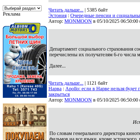
Читать дальше...
| 5385 байт
Реклама
Эстония
:
Очередные пенсии и социальные
Автор:
MONMOON
в 05/10/2025 06:50:00
Департамент социального страхования со
перечислены их получателям 6-го числа 
Далее...
Читать дальше...
| 1121 байт
Нарва
:
Apollo: если в Нарве нельзя буде
закрыться
Автор:
MONMOON
в 05/10/2025 06:50:00
Ист
По словам генерального директора киноте
фильмов на все языки, кроме эстонского, 