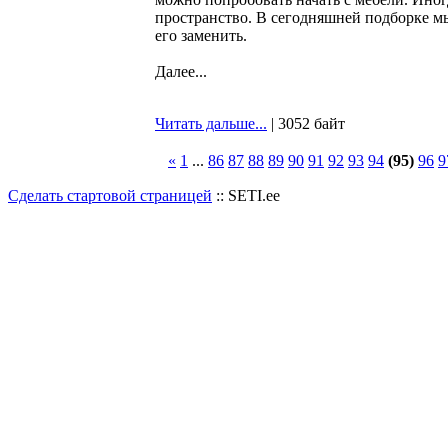
пространство. В сегодняшней подборке м
его заменить.
Далее...
Читать дальше...
| 3052 байт
«
1
...
86
87
88
89
90
91
92
93
94
(95)
96
9
Сделать стартовой страницей
:: SETI.ee