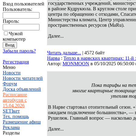
государственных учреждений, министерст
Вход пользователей
в районе Кудрукюла. В круглом столе пр
Пользователь:
центра по обращению с отходами, Спасат
Министерства климата, Центр управлени
Пароль:
пространственных ресурсов (MaRu).
Чужой
Далее...
компьютер
Забыли пароль?
Читать дальше...
| 4572 байт
Нарва
:
Тепло в нарвских квартирах: 11-й
Регистрация
Автор:
MONMOON
в 05/10/2025 06:50:00
Меню
Новости
Новости читателей
Форум
Пока тарифы на тепл
Доска объявлений
многие квартирные товарище
Расписание
утепляя то
автобусов с
15.04.2026
В Нарве стартовал отопительный сезон. 
SETIкет
ожидаем подключение большинства», — го
Тех. помощь
Рушелюк. Главный вопрос — насколько д
Размещение афиш
Реклама
Далее...
Разделы