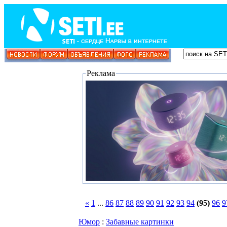
Реклама
«
1
...
86
87
88
89
90
91
92
93
94
(95)
96
9
Юмор
:
Забавные картинки