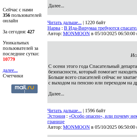
Далее...
Сейчас с нами
356
пользователей
онлайн
Читать дальше...
| 1220 байт
Нарва
:
В Ида-Вирумаа требуются спасате
За сегодня:
427
Автор:
MONMOON
в 05/10/2025 06:50:00
Уникальных
пользователей за
последние сутки:
Ис
10779
С осени этого года Спасательный департ
далее...
безопасности, который помогает находить
Счетчики
Больше всего спасателей сейчас не хвата
с выходом на пенсию или переходом на д
Далее...
Читать дальше...
| 1596 байт
Эстония
:
«Особо опасен», или почему не
границе
Автор:
MONMOON
в 05/10/2025 06:50:00