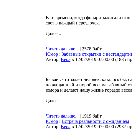
В те времена, когда фонари зажигали ог
свет в каждый переулочек.
Далее...
Читать дальше...
| 2578 байт
Юмор
:
Забавные открытки с нестандарт
Автор:
Bepa
в 12/02/2019 07:00:00
(
1885 п
Бывает, что задаёт человек, казалось бы,
неожиданный и порой весьма забавный от
юмора и делают нашу жизнь гораздо весел
Далее...
Читать дальше...
| 1919 байт
Юмор
:
Встреча реальности с ожиданием
Автор:
Bepa
в 12/02/2019 07:00:00
(
2937 п