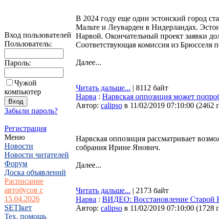
В 2024 году еще один эстонский город ст
Мальте и Леуварден в Нидерландах. Эстон
Вход пользователей
Нарвой. Окончательный проект заявки дол
Пользователь:
Соответствующая комиссия из Брюсселя п
Далее...
Пароль:
Чужой
Читать дальше...
| 8112 байт
компьютер
Нарва
:
Нарвская оппозиция может попро
Автор:
calipso
в 11/02/2019 07:10:00
(
2462 
Забыли пароль?
Регистрация
Меню
Нарвская оппозиция рассматривает возмо
Новости
собрания Ирине Янович.
Новости читателей
Форум
Далее...
Доска объявлений
Расписание
автобусов с
Читать дальше...
| 2173 байт
15.04.2026
Нарва
:
ВИДЕО: Восстановление Старой 
SETIкет
Автор:
calipso
в 11/02/2019 07:10:00
(
1728 
Тех. помощь