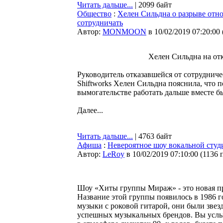
Читать дальше...
| 2099 байт
Общество
:
Хелен Сильдна о разрыве отно
сотрудничать
Автор:
MONMOON
в 10/02/2019 07:20:00
Хелен Сильдна на о
Руководитель отказавшейся от сотрудниче
Shiftworks Хелен Сильдна пояснила, что 
вымогательстве работать дальше вместе 
Далее...
Читать дальше...
| 4763 байт
Афиша
:
Невероятное шоу вокальной ст
Автор:
LeRoy
в 10/02/2019 07:10:00
(
1136 
Шоу «Хиты группы Мираж» - это новая п
Название этой группы появилось в 1986 г
музыки с роковой гитарой, они были звез
успешных музыкальных брендов. Вы услыш