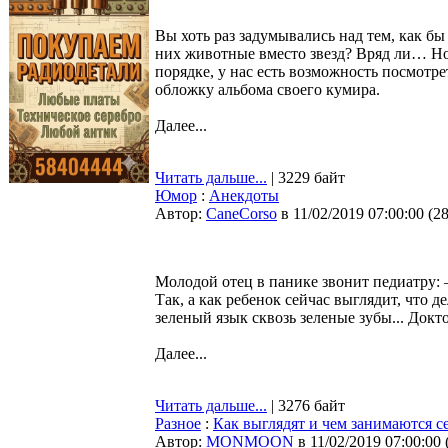
Вы хоть раз задумывались над тем, как б
них животные вместо звезд? Вряд ли… Но 
порядке, у нас есть возможность посмотр
обложку альбома своего кумира.
Далее...
Читать дальше...
| 3229 байт
Юмор
:
Анекдоты
Автор:
CaneCorso
в 11/02/2019 07:00:00
(
2
Молодой отец в панике звонит педиатру: 
Так, а как ребенок сейчас выглядит, что 
зеленый язык сквозь зеленые зубы... Докт
Далее...
Читать дальше...
| 3276 байт
Разное
:
Как выглядят и чем занимаются с
Автор:
MONMOON
в 11/02/2019 07:00:00