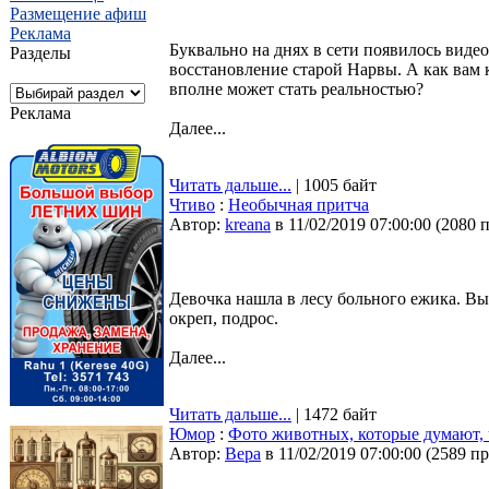
Размещение афиш
Реклама
Буквально на днях в сети появилось виде
Разделы
восстановление старой Нарвы. А как вам к
вполне может стать реальностью?
Реклама
Далее...
Читать дальше...
| 1005 байт
Чтиво
:
Необычная притча
Автор:
kreana
в 11/02/2019 07:00:00
(
2080 
Девочка нашла в лесу больного ежика. Вы
окреп, подрос.
Далее...
Читать дальше...
| 1472 байт
Юмор
:
Фото животных, которые думают, 
Автор:
Bepa
в 11/02/2019 07:00:00
(
2589 п