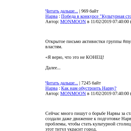
Читать дальше...
| 969 байт
Нарва
:
Победа в конкурсе "Культурная с
Автор:
MONMOON
в 11/02/2019 07:40:00
Открытое письмо активистки группы #my
властям.
«Я верю, что это не КОНЕЦ!
Далее...
Читать дальше...
| 7245 байт
Нарва
:
Как нам обустроить Нарву?
Автор:
MONMOON
в 11/02/2019 07:40:00
Сейчас много пишут о борьбе Нарвы за с
создали даже движение к подготовке Нар
проблемы, чтобы стать культурной столице
этот титул украсит город.