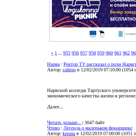
«
1
...
955
956
957
958
959
960
961
962
96
Нарва
:
Ректор ТУ рассказал о роли Нарв
Автор:
calipso
в 12/02/2019 07:10:00
(
1054 
Нарвский колледж Тартуского университе
экономического качества жизни в регионе
Далее...
Читать дальше...
| 3047 байт
Чтиво
:
Легенда о маленьком фонарщике
Автор:
kreana
в 12/02/2019 07:00:00
(
1051 