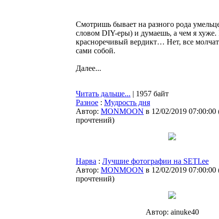
Смотришь бывает на разного рода умельце
словом DIY-еры) и думаешь, а чем я хуже.
красноречивый вердикт… Нет, все молчат
сами собой.
Далее...
Читать дальше...
| 1957 байт
Разное
:
Мудрость дня
Автор:
MONMOON
в 12/02/2019 07:00:00
прочтений
)
Нарва
:
Лучшие фотографии на SETI.ee
Автор:
MONMOON
в 12/02/2019 07:00:00
прочтений
)
Автор: ainuke40