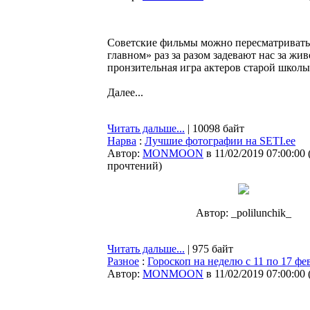
Советские фильмы можно пересматривать
главном» раз за разом задевают нас за жи
пронзительная игра актеров старой школы
Далее...
Читать дальше...
| 10098 байт
Нарва
:
Лучшие фотографии на SETI.ee
Автор:
MONMOON
в 11/02/2019 07:00:00
прочтений
)
Автор: _polilunchik_
Читать дальше...
| 975 байт
Разное
:
Гороскоп на неделю с 11 по 17 фе
Автор:
MONMOON
в 11/02/2019 07:00:00