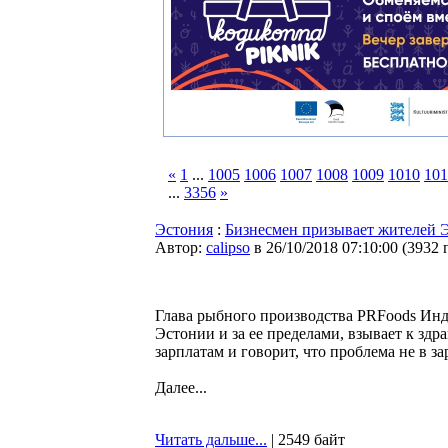
«
1
...
1005
1006
1007
1008
1009
1010
101
...
3356
»
Эстония
:
Бизнесмен призывает жителей Эс
Автор:
calipso
в 26/10/2018 07:10:00
(
3932 
Глава рыбного производства PRFoods Индр
Эстонии и за ее пределами, взывает к зд
зарплатам и говорит, что проблема не в з
Далее...
Читать дальше...
| 2549 байт