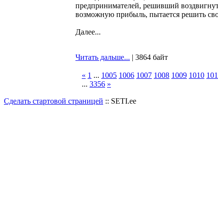
предпринимателей, решивший воздвигнуть 
возможную прибыль, пытается решить сво
Далее...
Читать дальше...
| 3864 байт
«
1
...
1005
1006
1007
1008
1009
1010
101
...
3356
»
Сделать стартовой страницей
:: SETI.ee