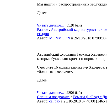
Мы нашли 7 распространенных заблужден
Далее...
Читать дальше...
| 5520 байт
Разное
:
Австрийский карикатурист так ч
стыдно
Автор:
MONMOON
в 26/10/2018 07:00:00
Австрийский художник Герхард Хадерер 
которые буквально кричат о пороках и пр
Смотрите 16 колких карикатур Хадерера, 
«больными местами».
Далее...
Читать дальше...
| 2896 байт
Спешим поздравить
:
Романа (LeRoy) с Д
Автор:
calipso
в 25/10/2018 07:40:00
(
1465 