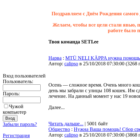
Поздравляем с Днём Рождения самого 
Желаем, чтобы все цели стали явью, п
работе было п
Твоя команда SETI.ee
Нарва
:
MTÜ NELI KÄPPA нужна помощь
Автор:
calipso
в 25/10/2018 07:30:00
(
3268 
Вход пользователей
Пользователь:
Осень — сложное время. Очень много кош
день мы забрали с улицы 108 кошек. Им с
Пароль:
лечение. На данный момент у нас 19 ново
Чужой
Далее...
компьютер
Читать дальше...
| 5001 байт
Забыли пароль?
Общество
:
Нужна Ваша помощь! Сбор сре
Автор:
calipso
в 25/10/2018 07:30:00
(
3868 
Регистрация