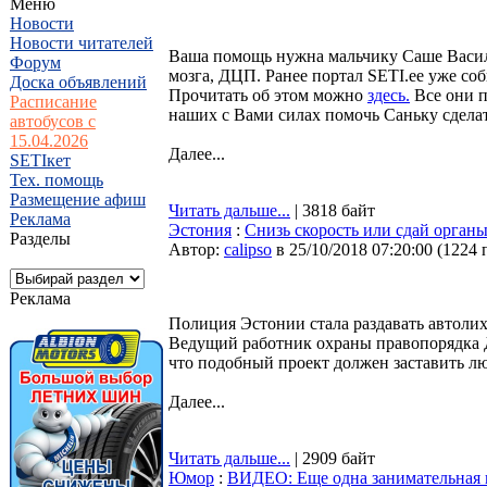
Меню
Новости
Новости читателей
Ваша помощь нужна мальчику Саше Василь
Форум
мозга, ДЦП. Ранее портал SETI.ee уже со
Доска объявлений
Прочитать об этом можно
здесь.
Все они п
Расписание
наших с Вами силах помочь Саньку сдела
автобусов с
15.04.2026
Далее...
SETIкет
Тех. помощь
Размещение афиш
Читать дальше...
| 3818 байт
Реклама
Эстония
:
Снизь скорость или сдай орган
Разделы
Автор:
calipso
в 25/10/2018 07:20:00
(
1224 
Реклама
Полиция Эстонии стала раздавать автолих
Ведущий работник охраны правопорядка 
что подобный проект должен заставить лю
Далее...
Читать дальше...
| 2909 байт
Юмор
:
ВИДЕО: Еще одна занимательная 