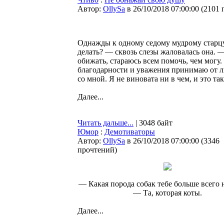
Автор:
OllySa
в 26/10/2018 07:00:00
(
2101 
Однажды к одному седому мудрому старцу 
делать? — сквозь слезы жаловалась она. —
обижать, стараюсь всем помочь, чем могу. 
благодарности и уважения принимаю от л
со мной. Я не виновата ни в чем, и это та
Далее...
Читать дальше...
| 3048 байт
Юмор
:
Демотиваторы
Автор:
OllySa
в 26/10/2018 07:00:00
(
3346
прочтений
)
— Какая порода собак тебе больше всего 
— Та, которая коты.
Далее...