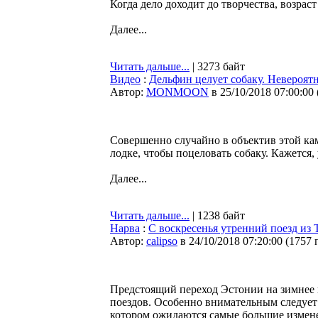
Когда дело доходит до творчества, возрас
Далее...
Читать дальше...
| 3273 байт
Видео
:
Дельфин целует собаку. Невероят
Автор:
MONMOON
в 25/10/2018 07:00:00
Совершенно случайно в объектив этой ка
лодке, чтобы поцеловать собаку. Кажется, 
Далее...
Читать дальше...
| 1238 байт
Нарва
:
С воскресенья утренний поезд из 
Автор:
calipso
в 24/10/2018 07:20:00
(
1757 
Предстоящий переход Эстонии на зимнее в
поездов. Особенно внимательным следует
котором ожидаются самые большие измен