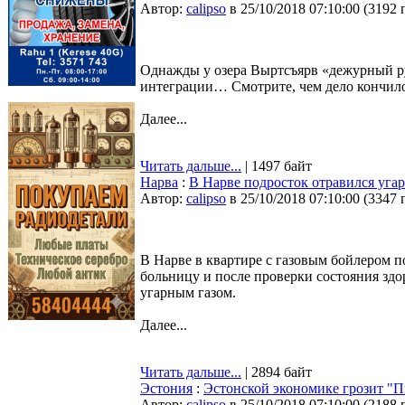
Автор:
calipso
в 25/10/2018 07:10:00
(
3192 
Однажды у озера Выртсъярв «дежурный р
интеграции… Смотрите, чем дело кончило
Далее...
Читать дальше...
| 1497 байт
Нарва
:
В Нарве подросток отравился уга
Автор:
calipso
в 25/10/2018 07:10:00
(
3347 
В Нарве в квартире с газовым бойлером п
больницу и после проверки состояния здо
угарным газом.
Далее...
Читать дальше...
| 2894 байт
Эстония
:
Эстонской экономике грозит "
Автор:
calipso
в 25/10/2018 07:10:00
(
2188 