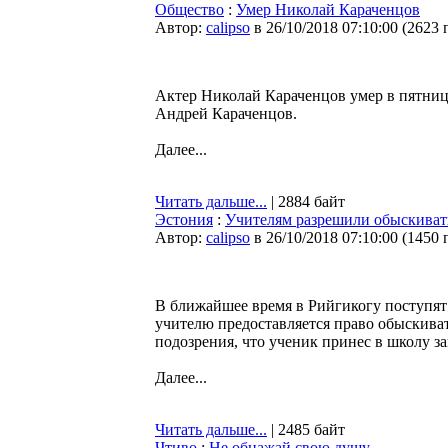
Общество
:
Умер Николай Караченцов
Автор:
calipso
в 26/10/2018 07:10:00
(
2623 
Актер Николай Караченцов умер в пятницу
Андрей Караченцов.
Далее...
Читать дальше...
| 2884 байт
Эстония
:
Учителям разрешили обыскиват
Автор:
calipso
в 26/10/2018 07:10:00
(
1450 
В ближайшее время в Рийгикогу поступят
учителю предоставляется право обыскиват
подозрения, что ученик принес в школу 
Далее...
Читать дальше...
| 2485 байт
Чтиво
:
Не обнажай свою душу