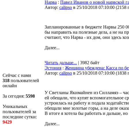
Нарва
:
Павел Иванов о новой нарвской га
Автор:
calipso
в 25/10/2018 07:10:00
(
2158 
Запланированные в бюджете Нарвы 250 0
бы направить на полезные дела, а не на 
считают, что Нарва - их дом, они здесь хоз
Далее...
Читать дальше...
| 3982 байт
Эстония
:
Женщина убеждена: Касса по б
Автор:
calipso
в 25/10/2018 07:10:00
(
1838 
Сейчас с нами
318
пользователей
онлайн
У Светланы Якимайнен из Силламяэ – части
За сегодня:
5598
ей обещали, что купят вспомогательное ср
устроилась на работу и подала ходатайств
Уникальных
обещали мне золотые горы, а на деле оказ
пользователей за
В итоге я хотела бы работать и дальше, н
последние сутки:
9429
Далее...