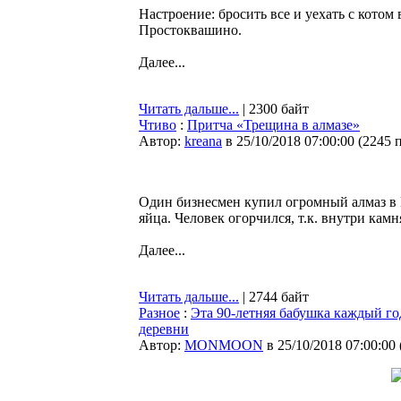
Настроение: бросить все и уехать с котом 
Простоквашино.
Далее...
Читать дальше...
| 2300 байт
Чтиво
:
Притча «Трещина в алмазе»
Автор:
kreana
в 25/10/2018 07:00:00
(
2245 
Один бизнесмен купил огромный алмаз в
яйца. Человек огорчился, т.к. внутри кам
Далее...
Читать дальше...
| 2744 байт
Разное
:
Эта 90-летняя бабушка каждый го
деревни
Автор:
MONMOON
в 25/10/2018 07:00:00