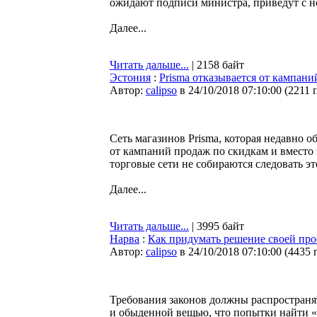
ожидают подписи министра, приведут с но
Далее...
Читать дальше...
| 2158 байт
Эстония
:
Prisma отказывается от кампани
Автор:
calipso
в 24/10/2018 07:10:00
(
2211 
Сеть магазинов Prisma, которая недавно о
от кампаний продаж по скидкам и вместо
торговые сети не собираются следовать э
Далее...
Читать дальше...
| 3995 байт
Нарва
:
Как придумать решение своей про
Автор:
calipso
в 24/10/2018 07:10:00
(
4435 
Требования законов должны распространят
и обыденной вещью, что попытки найти «л