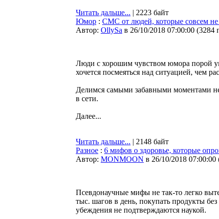
Читать дальше...
| 2223 байт
Юмор
:
СМС от людей, которые совсем не
Автор:
OllySa
в 26/10/2018 07:00:00
(
3284 
Люди с хорошим чувством юмора порой ум
хочется посмеяться над ситуацией, чем рас
Делимся самыми забавными моментами н
в сети.
Далее...
Читать дальше...
| 2148 байт
Разное
:
6 мифов о здоровье, которые опр
Автор:
MONMOON
в 26/10/2018 07:00:00
Псевдонаучные мифы не так-то легко выте
тыс. шагов в день, покупать продукты без
убеждения не подтверждаются наукой.