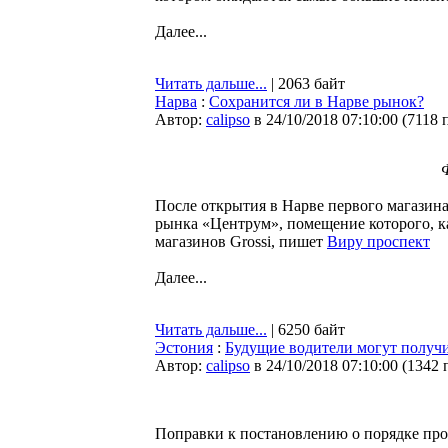
Далее...
Читать дальше...
| 2063 байт
Нарва
:
Сохранится ли в Нарве рынок?
Автор:
calipso
в 24/10/2018 07:10:00
(
7118 
После открытия в Нарве первого магазин
рынка «Центрум», помещение которого, ка
магазинов Grossi, пишет
Виру проспект
Далее...
Читать дальше...
| 6250 байт
Эстония
:
Будущие водители могут получи
Автор:
calipso
в 24/10/2018 07:10:00
(
1342 
Поправки к постановлению о порядке про