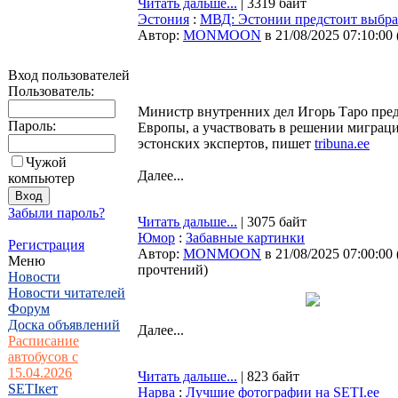
Читать дальше...
| 3319 байт
Эстония
:
МВД: Эстонии предстоит выбра
Автор:
MONMOON
в 21/08/2025 07:10:00
Вход пользователей
Пользователь:
Министр внутренних дел Игорь Таро пре
Пароль:
Европы, а участвовать в решении миграц
эстонских экспертов, пишет
tribuna.ee
Чужой
Далее...
компьютер
Забыли пароль?
Читать дальше...
| 3075 байт
Юмор
:
Забавные картинки
Регистрация
Автор:
MONMOON
в 21/08/2025 07:00:00
Меню
прочтений
)
Новости
Новости читателей
Форум
Доска объявлений
Далее...
Расписание
автобусов с
15.04.2026
Читать дальше...
| 823 байт
SETIкет
Нарва
:
Лучшие фотографии на SETI.ee