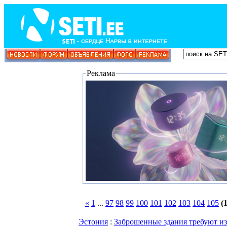
Реклама
«
1
...
97
98
99
100
101
102
103
104
105
(
Эстония
:
Заброшенные здания требуют из