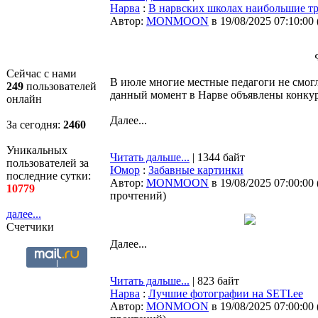
Нарва
:
В нарвских школах наибольшие тр
Автор:
MONMOON
в 19/08/2025 07:10:00
Сейчас с нами
В июле многие местные педагоги не смогл
249
пользователей
данный момент в Нарве объявлены конкур
онлайн
Далее...
За сегодня:
2460
Уникальных
Читать дальше...
| 1344 байт
пользователей за
Юмор
:
Забавные картинки
последние сутки:
Автор:
MONMOON
в 19/08/2025 07:00:00
10779
прочтений
)
далее...
Счетчики
Далее...
Читать дальше...
| 823 байт
Нарва
:
Лучшие фотографии на SETI.ee
Автор:
MONMOON
в 19/08/2025 07:00:00