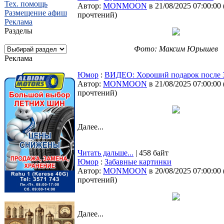
Тех. помощь
Автор:
MONMOON
в 21/08/2025 07:00:00
Размещение афиш
прочтений
)
Реклама
Разделы
Фото: Максим Юрышев
Реклама
Юмор
:
ВИДЕО: Хороший подарок после 3
Автор:
MONMOON
в 21/08/2025 07:00:00
прочтений
)
Далее...
Читать дальше...
| 458 байт
Юмор
:
Забавные картинки
Автор:
MONMOON
в 20/08/2025 07:00:00
прочтений
)
Далее...