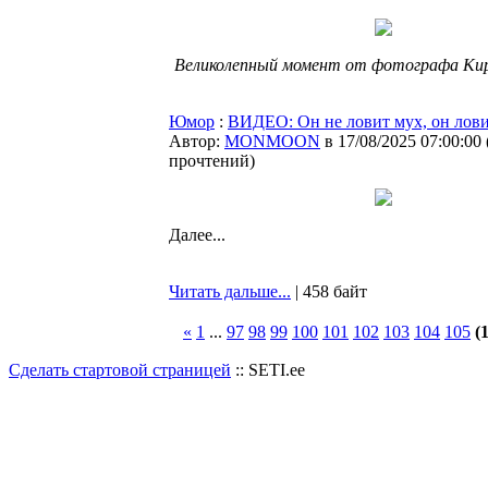
Великолепный момент от фотографа Ки
Юмор
:
ВИДЕО: Он не ловит мух, он лов
Автор:
MONMOON
в 17/08/2025 07:00:00
прочтений
)
Далее...
Читать дальше...
| 458 байт
«
1
...
97
98
99
100
101
102
103
104
105
(
Сделать стартовой страницей
:: SETI.ee