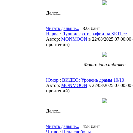
Далее...
Читать дальше...
| 823 байт
Нарва
:
Лучшие фотографии на SETI.ee
Автор:
MONMOON
в 22/08/2025 07:00:00
прочтений
)
Фото: iana.unbroken
Юмор
:
ВИДЕО: Уровень драмы 10/10
Автор:
MONMOON
в 22/08/2025 07:00:00
прочтений
)
Далее...
Читать дальше...
| 458 байт
Чтиво
:
Цена свободы