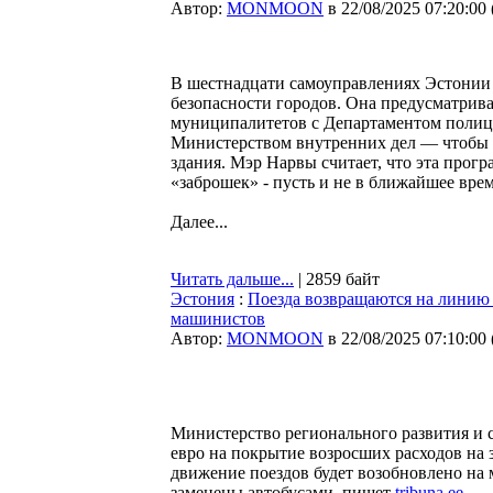
Автор:
MONMOON
в 22/08/2025 07:20:00
В шестнадцати самоуправлениях Эстонии
безопасности городов. Она предусматрива
муниципалитетов с Департаментом полиц
Министерством внутренних дел — чтобы с
здания. Мэр Нарвы считает, что эта прог
«заброшек» - пусть и не в ближайшее вре
Далее...
Читать дальше...
| 2859 байт
Эстония
:
Поезда возвращаются на линию
машинистов
Автор:
MONMOON
в 22/08/2025 07:10:00
Министерство регионального развития и сел
евро на покрытие возросших расходов на 
движение поездов будет возобновлено на 
заменены автобусами, пишет
tribuna.ee