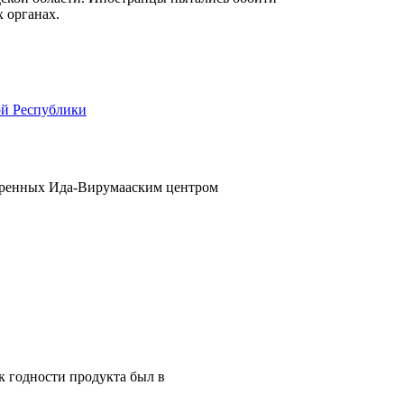
 органах.
ой Республики
одаренных Ида-Вирумааским центром
ок годности продукта был в