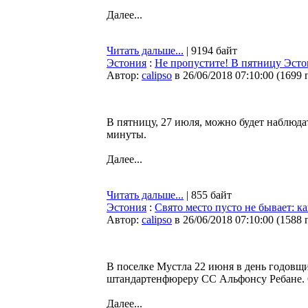
Далее...
Читать дальше...
| 9194 байт
Эстония
:
Не пропустите! В пятницу Эсто
Автор:
calipso
в 26/06/2018 07:10:00
(
1699 
В пятницу, 27 июля, можно будет наблюда
минуты.
Далее...
Читать дальше...
| 855 байт
Эстония
:
Свято место пусто не бывает: к
Автор:
calipso
в 26/06/2018 07:10:00
(
1588 
В поселке Мустла 22 июня в день годовщ
штандартенфюреру СС Альфонсу Рeбане. 
Далее...