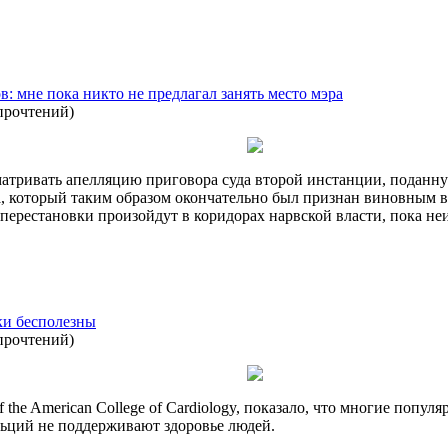
 мне пока никто не предлагал занять место мэра
прочтений
)
матривать апелляцию приговора суда второй инстанции, поданн
, который таким образом окончательно был признан виновным в
перестановки произойдут в коридорах нарвской власти, пока неи
ки бесполезны
прочтений
)
f the American College of Cardiology, показало, что многие по
льций не поддерживают здоровье людей.