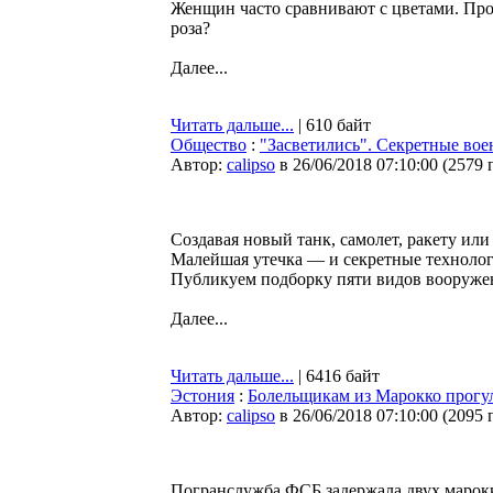
Женщин часто сравнивают с цветами. Пройд
роза?
Далее...
Читать дальше...
| 610 байт
Общество
:
"Засветились". Секретные вое
Автор:
calipso
в 26/06/2018 07:10:00
(
2579 
Создавая новый танк, самолет, ракету или
Малейшая утечка — и секретные технолог
Публикуем подборку пяти видов вооружен
Далее...
Читать дальше...
| 6416 байт
Эстония
:
Болельщикам из Марокко прогу
Автор:
calipso
в 26/06/2018 07:10:00
(
2095 
Погранслужба ФСБ задержала двух марокк