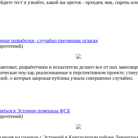
ите тест и узнайте, какой вы цветок - орхидея, мак, сирень ил
нные разработки, случайно преданные огласке
прочтений
)
 автомат, разработчики и испытатели делают все от них зависящ
ические ноу-хау, реализованные в перспективном проекте, стан
ий, о которых широкая публика узнала совершенно случайно.
ляться в Эстонию помешала ФСБ
прочтений
)
анцев на границе с Эстонией в Кингисеппом районе Ленинград