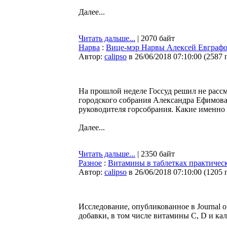
Далее...
Читать дальше...
| 2070 байт
Нарва
:
Вице-мэр Нарвы Алексей Евграфов:
Автор:
calipso
в 26/06/2018 07:10:00
(
2587 
На прошлой неделе Госсуд решил не расс
городского собрания Александра Ефимова
руководителя горсобрания. Какие именно 
Далее...
Читать дальше...
| 2350 байт
Разное
:
Витамины в таблетках практичес
Автор:
calipso
в 26/06/2018 07:10:00
(
1205 
Исследование, опубликованное в Journal o
добавки, в том числе витамины С, D и ка