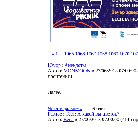
«
1
...
1065
1066
1067
1068
1069
1070
107
Юмор
:
Анекдоты
Автор:
MONMOON
в 27/06/2018 07:00:00
прочтений
)
Далее...
Читать дальше...
| 1159 байт
Разное
:
Тест: А какой вы цветок?
Автор:
Bepa
в 27/06/2018 07:00:00
(
4145 п