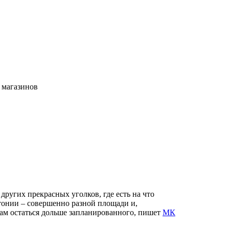
ь магазинов
ругих прекрасных уголков, где есть на что
стонии – совершенно разной площади и,
 там остаться дольше запланированного, пишет
МК