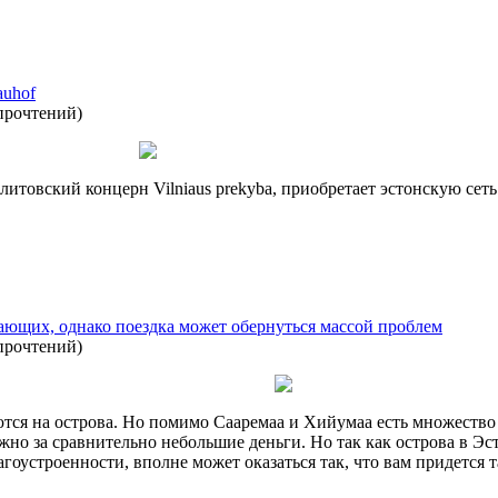
auhof
прочтений
)
литовский концерн Vilniaus prekyba, приобретает эстонскую сет
ающих, однако поездка может обернуться массой проблем
прочтений
)
тся на острова. Но помимо Сааремаа и Хийумаа есть множество д
ожно за сравнительно небольшие деньги. Но так как острова в Э
агоустроенности, вполне может оказаться так, что вам придется