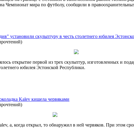
 на Чемпионат мира по футболу, сообщили в правоохранительных
в" установили скульптуру в честь столетнего юбилея Эстонск
прочтений
)
оялось открытие первой из трех скульптур, изготовленных и п
толетнего юбилея Эстонской Республики.
коладка Kalev кишела червяками
прочтений
)
ev, а, когда открыл, то обнаружил в ней червяков. При этом ср