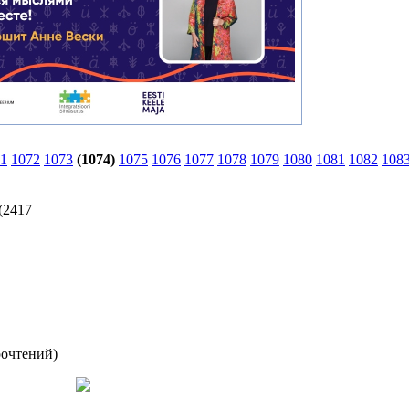
1
1072
1073
(1074)
1075
1076
1077
1078
1079
1080
1081
1082
108
(
2417
рочтений
)