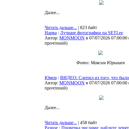
Далее...
Читать дальше...
| 823 байт
Нарва
:
Лучшие фотографии на SETI.ee
Автор:
MONMOON
в 07/07/2026 07:00:00
прочтений
)
Фото: Максим Юрышев
Юмор
:
ВИДЕО: Слепил из того, что было
Автор:
MONMOON
в 07/07/2026 07:00:00
прочтений
)
Далее...
Читать дальше...
| 458 байт
Разное
:
Проверка числами: найдите девятк