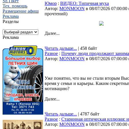
SETIкет
Юмор
:
ВИДЕО: Типичная муха
Тех. помощь
Автор:
MONMOON
в 08/07/2026 07:00:00
Размещение афиш
прочтений
)
Реклама
Разделы
Далее...
Реклама
Читать дальше...
| 458 байт
Разное
:
Почему люди продолжают занимат
Автор:
MONMOON
в 08/07/2026 07:00:00
Уже понятно, что вы не стали вторым Вы
время у семьи и карьеры. Каким секретн
мотивацию?
Далее...
Читать дальше...
| 4787 байт
Разное
:
Старинная оптическая иллюзия: 
Автор:
MONMOON
в 08/07/2026 07:00:00