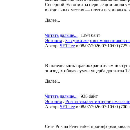
Северной Эстонии за первые дни июля уж
в отдельных местах — почти вся июльская
Далее...
Читать дальше...
| 1394 байт
Эстония
:
За сутки жертвы мошенников по
Автор:
SETI.ee
в 08/07/2026 07:10:00
(
725 
В понедельник правоохранителям поступи
эпизодах общая сумма ущерба достигла 12
Далее...
Читать дальше...
| 938 байт
Эстония
:
Prisma закроет интернет-магази
Автор:
SETI.ee
в 08/07/2026 07:10:00
(
700 
Сеть Prisma Peremarket проинформировала 