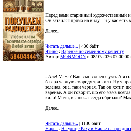
Перед вами старинный художественный наб
Он затаился прямо на виду – и у вас есть в
Далее...
Читать дальше...
| 436 байт
Чтиво
:
Варенье по семейному рецепту
Автор:
MONMOON
в 08/07/2026 07:00:00
- Але! Мама? Ваш сын сошел с ума. А я го
базара черную смороду три кила. Ну я про
зелёная, она, таки черная. Так он хотит, 
варенье. А он говорит, шо его мама всегда
кило! Мама, вы шо... всегда обрезали? Ма
Далее...
Читать дальше...
| 1136 байт
Нарва
:
На улице Раху в Нарве на три дня