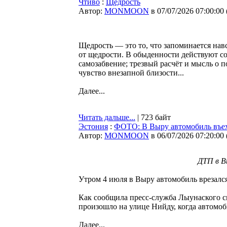
Чтиво
:
Щедрость
Автор:
MONMOON
в 07/07/2026 07:00:00
Щедрость — это то, что запоминается навс
от щедрости. В обыденности действуют сов
самозабвение; трезвый расчёт и мысль о п
чувство внезапной близости...
Далее...
Читать дальше...
| 723 байт
Эстония
:
ФОТО: В Выру автомобиль въех
Автор:
MONMOON
в 06/07/2026 07:20:00
ДТП в Вы
Утром 4 июля в Выру автомобиль врезался
Как сообщила пресс-служба Лыунаского сп
произошло на улице Нийду, когда автомоб
Далее...