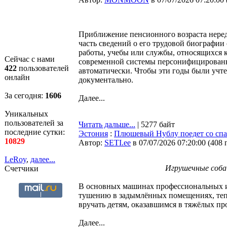
Приближение пенсионного возраста неред
часть сведений о его трудовой биографии 
работы, учебы или службы, относящихся к
Сейчас с нами
современной системы персонифицированно
422
пользователей
автоматически. Чтобы эти годы были учт
онлайн
документально.
За сегодня:
1606
Далее...
Уникальных
пользователей за
Читать дальше...
| 5277 байт
последние сутки:
Эстония
:
Плюшевый Нублу поедет со спа
10829
Автор:
SETI.ee
в 07/07/2026 07:20:00
(
408 
LeRoy
,
далее...
Игрушечные соба
Счетчики
В основных машинах профессиональных и
тушению в задымлённых помещениях, тепе
вручать детям, оказавшимся в тяжёлых пр
Далее...