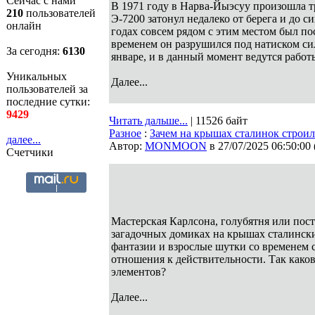
Сейчас с нами
В 1971 году в Нарва-Йыэсуу произошла т
210
пользователей
Э-7200 затонул недалеко от берега и до с
онлайн
годах совсем рядом с этим местом был по
временем он разрушился под натиском си
За сегодня:
6130
январе, и в данный момент ведутся работ
Уникальных
Далее...
пользователей за
последние сутки:
9429
Читать дальше...
| 11526 байт
Разное
:
Зачем на крышах сталинок строи
далее...
Автор:
MONMOON
в 27/07/2025 06:50:00
Счетчики
Мастерская Карлсона, голубятня или пост
загадочных домиках на крышах сталински
фантазии и взрослые шутки со временем с
отношения к действительности. Так каков
элементов?
Далее...