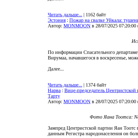
Читать дальше...
| 1162 байт
Эстония
:
Пожар на свалке Уйкала: тушени
Автор:
MONMOON
в 28/07/2025 07:20:00
Ис
По информации Спасательного департамен
Вирумаа, начавшегося в воскресенье, може
Далее...
Читать дальше...
| 1374 байт
Нарва
:
Вице-председатель Центристской 
Тарту
Автор:
MONMOON
в 28/07/2025 07:20:00
Фото Яана Тоотса: Nar
Зампред Центристской партии Яан Тоотс по
данным Регистра народонаселения он бол