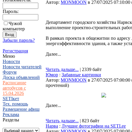
Автор:
MONMOON
в 27/07/2025 07:10:00
Пароль:
Департамент городского хозяйства Нарвск
Чужой
выполнение проектно-строительных работ 
компьютер
В рамках проекта в общежитии по адресу 
Забыли пароль?
энергоэффективности здания, а также уст
Регистрация
Далее...
Меню
Новости
Новости читателей
Читать дальше...
| 2339 байт
Форум
Юмор
:
Забавные картинки
Доска объявлений
Автор:
MONMOON
в 27/07/2025 07:00:00
Расписание
прочтений
)
автобусов с
15.04.2026
SETIкет
Тех. помощь
Далее...
Размещение афиш
Реклама
Разделы
Читать дальше...
| 823 байт
Нарва
:
Лучшие фотографии на SETI.ee
Автор:
MONMOON
в 27/07/2025 07:00:00