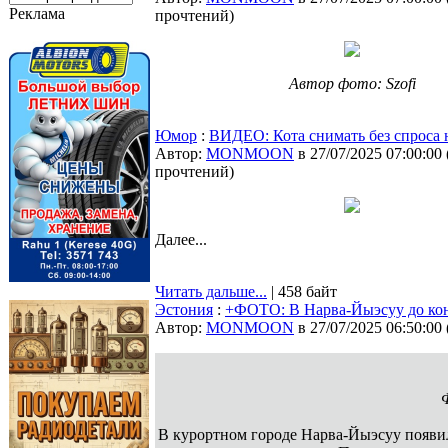
Реклама
прочтений
)
Автор фото: Szofi
Юмор
:
ВИДЕО: Кота снимать без спроса 
Автор:
MONMOON
в 27/07/2025 07:00:00
прочтений
)
Далее...
Читать дальше...
| 458 байт
Эстония
:
+ФОТО: В Нарва-Йыэсуу до кон
Автор:
MONMOON
в 27/07/2025 06:50:00
В курортном городе Нарва-Йыэсуу появил