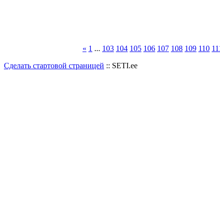
«
1
...
103
104
105
106
107
108
109
110
11
Сделать стартовой страницей
:: SETI.ee