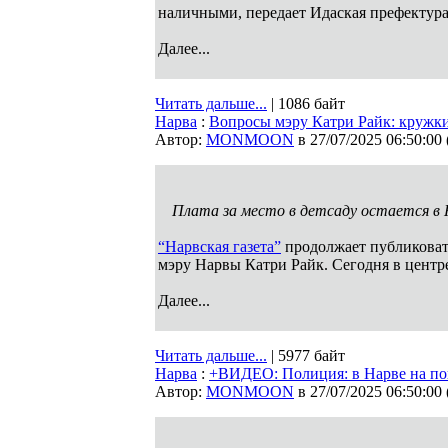
наличными, передает Идаская префектура
Далее...
Читать дальше...
| 1086 байт
Нарва
:
Вопросы мэру Катри Райк: кружки 
Автор:
MONMOON
в 27/07/2025 06:50:00
Плата за место в детсаду остается в 
“Нарвская газета”
продолжает публиковат
мэру Нарвы Катри Райк. Сегодня в центре
Далее...
Читать дальше...
| 5977 байт
Нарва
:
+ВИДЕО: Полиция: в Нарве на по
Автор:
MONMOON
в 27/07/2025 06:50:00