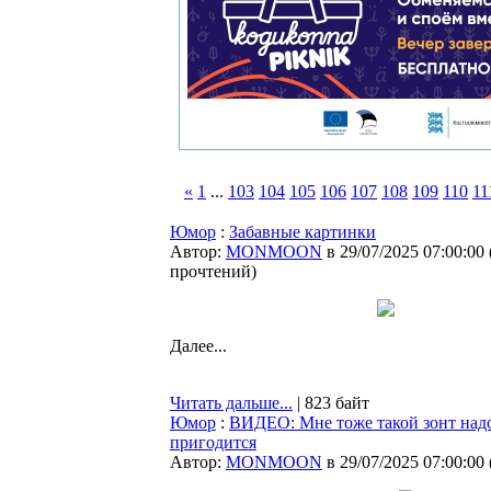
«
1
...
103
104
105
106
107
108
109
110
11
Юмор
:
Забавные картинки
Автор:
MONMOON
в 29/07/2025 07:00:00
прочтений
)
Далее...
Читать дальше...
| 823 байт
Юмор
:
ВИДЕО: Мне тоже такой зонт надо
пригодится
Автор:
MONMOON
в 29/07/2025 07:00:00