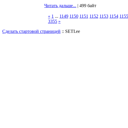
Читать дальше...
| 499 байт
«
1
...
1149
1150
1151
1152
1153
1154
115
3355
»
Сделать стартовой страницей
:: SETI.ee