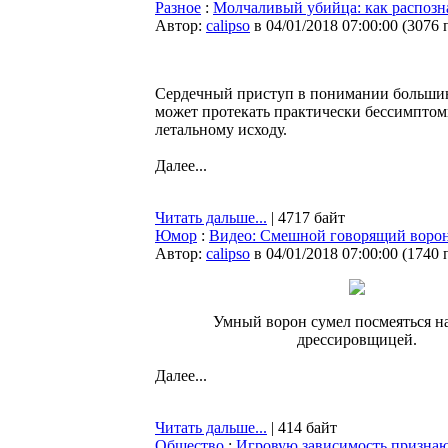
Разное
:
Молчаливый убийца: как распозн
Автор:
calipso
в 04/01/2018 07:00:00
(
3076 
Сердечный приступ в понимании большинс
может протекать практически бессимптом
летальному исходу.
Далее...
Читать дальше...
| 4717 байт
Юмор
:
Видео: Смешной говорящий воро
Автор:
calipso
в 04/01/2018 07:00:00
(
1740 
Умный ворон сумел посмеяться н
дрессировщицей.
Далее...
Читать дальше...
| 414 байт
Общество
:
Игровую зависимость признаю