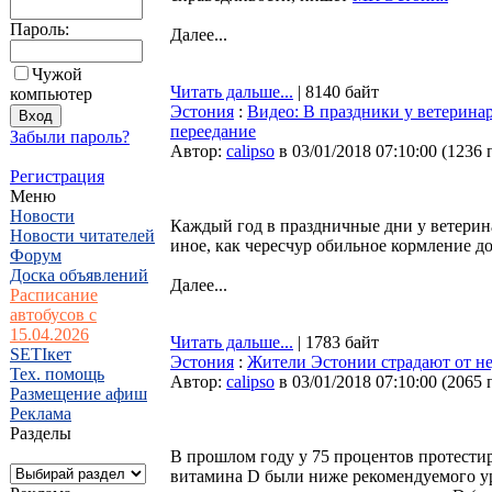
Пароль:
Далее...
Чужой
Читать дальше...
| 8140 байт
компьютер
Эстония
:
Видео: В праздники у ветерина
переедание
Забыли пароль?
Автор:
calipso
в 03/01/2018 07:10:00
(
1236 
Регистрация
Меню
Новости
Каждый год в праздничные дни у ветерина
Новости читателей
иное, как чересчур обильное кормление 
Форум
Доска объявлений
Далее...
Расписание
автобусов с
15.04.2026
Читать дальше...
| 1783 байт
SETIкет
Эстония
:
Жители Эстонии страдают от не
Тех. помощь
Автор:
calipso
в 03/01/2018 07:10:00
(
2065 
Размещение афиш
Реклама
Разделы
В прошлом году у 75 процентов протести
витамина D были ниже рекомендуемого уро