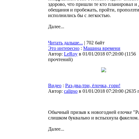
здорово, что пришли те кто планировал и
обещания и пробежать, пройти, проползти
исполнились бы с легкостью.
Далее...
Читать дальше...
| 702 байт
Это интересно
:
Машина времени
Автор:
LeRoy
в 01/01/2018 07:20:00
(
1156
прочтений
)
Видео
:
Раз-два-три, ёлочка, гори!
Автор:
calipso
в 01/01/2018 07:20:00
(
2635 
Обычный призыв к новогодней елочке "Раз
слишком буквально и вспыхнула факелом.
Далее...