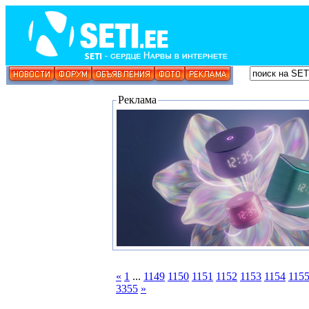
Реклама
«
1
...
1149
1150
1151
1152
1153
1154
115
3355
»