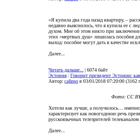
«Я купила два года назад квартиру, – ра
недавно выяснилось, что я купила ее с лю
духом. Мне об этом никто при заключении 
этих «мертвых душ» лишилась пособия дл
выход: пособие могут дать в качестве иск
Далее...
Читать дальше...
| 6074 байт
Эстония
:
Говорит президент Эстонии: как
Автор:
calipso
в 03/01/2018 07:20:00
(
3162 
Фото: CC BY 
Хотели как лучше, а получилось… именно 
характеризует как новогоднюю речь прези
русскоязычных телезрителей телеканало
Далее...