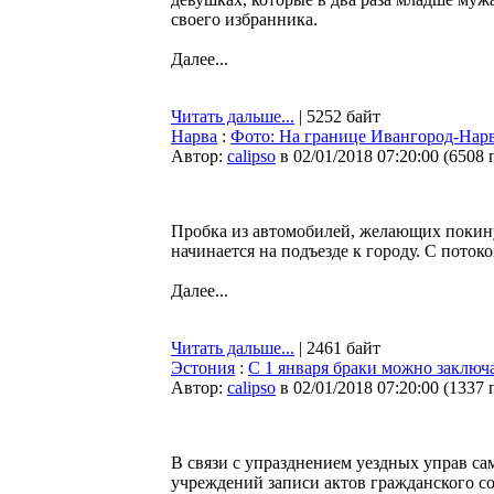
своего избранника.
Далее...
Читать дальше...
| 5252 байт
Нарва
:
Фото: На границе Ивангород-Нарв
Автор:
calipso
в 02/01/2018 07:20:00
(
6508 
Пробка из автомобилей, желающих покину
начинается на подъезде к городу. С пото
Далее...
Читать дальше...
| 2461 байт
Эстония
:
С 1 января браки можно заключ
Автор:
calipso
в 02/01/2018 07:20:00
(
1337 
В связи с упразднением уездных управ са
учреждений записи актов гражданского со