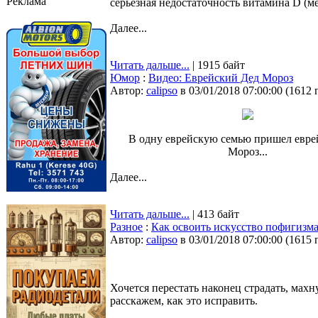
Реклама
серьезная недостаточность витамина D (м
Далее...
Читать дальше...
| 1915 байт
Юмор
:
Видео: Еврейский Дед Мороз
Автор:
calipso
в 03/01/2018 07:00:00
(
1612 
В одну еврейскую семью пришел евре
Мороз...
Далее...
Читать дальше...
| 413 байт
Разное
:
Как освоить искусство пофигизма
Автор:
calipso
в 03/01/2018 07:00:00
(
1615 
Хочется перестать наконец страдать, махн
расскажем, как это исправить.