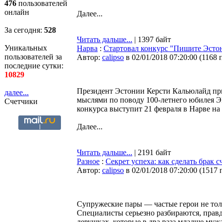
476
пользователей
онлайн
Далее...
За сегодня:
528
Читать дальше...
| 1397 байт
Уникальных
Нарва
:
Стартовал конкурс "Пишите Эстон
пользователей за
Автор:
calipso
в 02/01/2018 07:20:00
(
1168 
последние сутки:
10829
Президент Эстонии Керсти Кальюлайд при
далее...
мыслями по поводу 100-летнего юбилея Э
Счетчики
конкурса выступит 21 февраля в Нарве на
Далее...
Читать дальше...
| 2191 байт
Разное
:
Секрет успеха: как сделать брак 
Автор:
calipso
в 02/01/2018 07:20:00
(
1517 
Супружеские пары — частые герои не тол
Специалисты серьезно разбираются, правд
девушках, которые в два раза младше муж