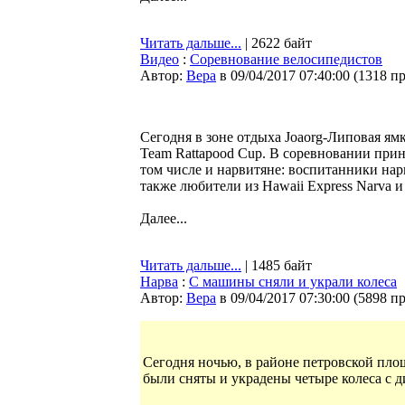
Читать дальше...
| 2622 байт
Видео
:
Соревнование велосипедистов
Автор:
Bepa
в 09/04/2017 07:40:00
(
1318 п
Сегодня в зоне отдыха Joaorg-Липовая ям
Team Rattapood Cup. В соревновании прин
том числе и нарвитяне: воспитанники на
также любители из Hawaii Express Narva и
Далее...
Читать дальше...
| 1485 байт
Нарва
:
С машины сняли и украли колеса
Автор:
Bepa
в 09/04/2017 07:30:00
(
5898 п
Сегодня ночью, в районе петровской пло
были сняты и украдены четыре колеса с д