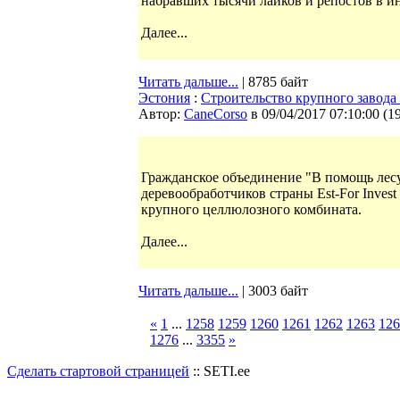
набравших тысячи лайков и репостов в ин
Далее...
Читать дальше...
| 8785 байт
Эстония
:
Cтроительство крупного завода
Автор:
CaneCorso
в 09/04/2017 07:10:00
(
1
Гражданское объединение "В помощь лес
деревообработчиков страны Est-For Inves
крупного целлюлозного комбината.
Далее...
Читать дальше...
| 3003 байт
«
1
...
1258
1259
1260
1261
1262
1263
126
1276
...
3355
»
Сделать стартовой страницей
:: SETI.ee