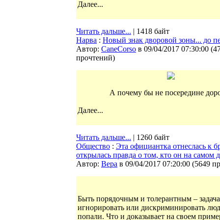
Далее...
Читать дальше...
| 1418 байт
Нарва
:
Новый знак дворовой зоны... до п
Автор:
CaneCorso
в 09/04/2017 07:30:00
(
4
прочтений
)
А почему бы не посередине дор
Далее...
Читать дальше...
| 1260 байт
Общество
:
Эта официантка отнеслась к бр
открылась правда о том, кто он на самом 
Автор:
Bepa
в 09/04/2017 07:20:00
(
5649 п
Быть порядочным и толерантным – задача
игнорировать или дискриминировать люде
попали. Что и доказывает на своем приме