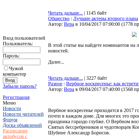
Читать дальше...
| 1145 байт
Общество
:
Лучшие актеры второго плана
Автор:
Bepa
в 10/04/2017 07:00:00
(
1778 п
Вход пользователей
Пользователь:
В этой статье вы найдете номинантов на 
новостей.
Пароль:
Далее...
Чужой
компьютер
Читать дальше...
| 3227 байт
Разное
:
Вербное воскресенье: как встрети
Забыли пароль?
Автор:
Bepa
в 09/04/2017 07:40:00
(
1568 п
Регистрация
Меню
Новости
Вербное воскресенье приходится в 2017 г
Новости читателей
почти в каждом доме. Для многих это про
Форум
праздника гораздо глубже. О Вербном воск
Доска объявлений
Святых бессребреников и чудотворцев Ко
Расписание
Шубине Александр Борисов.
автобусов с