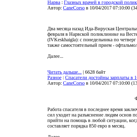
Нарва
:
Глазных врачей в городской поли
Автор:
CaneCorso
в 10/04/2017 07:10:00
(
3
Два месяца назад Ида-Вируская Центральн
февраля в Нарвской поликлинике на Вест
(IVKeskhaigla): с понедельника по четвер
также самостоятельный прием - офтальмол
Далее...
Читать дальше...
| 6628 байт
Разное
:
Спасатели достойны зарплаты в 1
Автор:
CaneCorso
в 10/04/2017 07:10:00
(
1
Ф
Работа спасателя в последнее время закл
сил уходит на разъяснение людям основ 
прийти на помощь в любой ситуации, когд
составляет порядка 850 евро в месяц.
Далее...