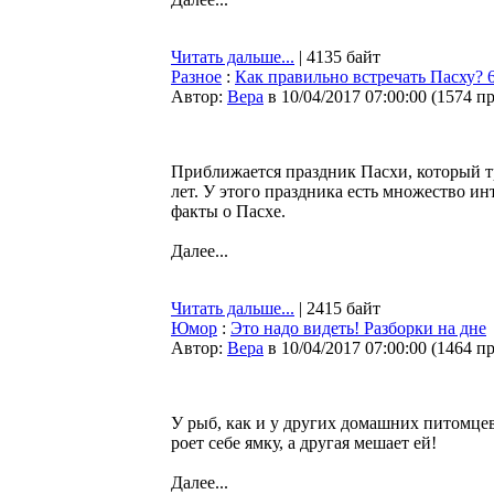
Читать дальше...
| 4135 байт
Разное
:
Как правильно встречать Пасху? 
Автор:
Bepa
в 10/04/2017 07:00:00
(
1574 п
Приближается праздник Пасхи, который 
лет. У этого праздника есть множество и
факты о Пасхе.
Далее...
Читать дальше...
| 2415 байт
Юмор
:
Это надо видеть! Разборки на дне
Автор:
Bepa
в 10/04/2017 07:00:00
(
1464 п
У рыб, как и у других домашних питомцев
роет себе ямку, а другая мешает ей!
Далее...