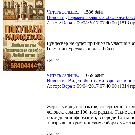
Читать дальше...
| 1586 байт
Новости
:
Германия заявила об отказе бо
Автор:
Bepa
в 09/04/2017 07:40:00
(
1813 п
Бундесвер не будет принимать участия в 
Германии Урсула фон дер Ляйен.
Далее...
Читать дальше...
| 1669 байт
Новости
:
Видео: Жертвами взрывов в цер
Автор:
Bepa
в 09/04/2017 07:40:00
(
1314 п
Жертвами двух терактов, совершенных сме
человек, свыше 100 пострадали. Такие д
последней информации, в городе Танта по
за взрывы в христианских соборах уже за
Далее...