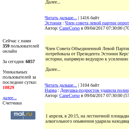
Далее...
Читать дальше...
| 1416 байт
Эстония
:
Член совета левой партии опро
Автор:
CaneCorso
в 09/04/2017 07:30:00
(
7
Сейчас с нами
359
пользователей
Член Совета Объединенной Левой Партии
онлайн
потребовала от Президента Эстонии Кер
истории, напрямую ведущую к усилению
За сегодня:
6857
Далее...
Уникальных
пользователей за
последние сутки:
Читать дальше...
| 3104 байт
10829
Нарва
:
Девушка-подросток ударила поли
Автор:
CaneCorso
в 09/04/2017 07:30:00
(
5
далее...
Счетчики
1 апреля, в 20:15, на лестничной площадк
алкогольного опьянения ударила находящ