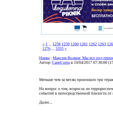
«
1
...
1258
1259
1260
1261
1262
1263
126
1276
...
3355
»
Нарва
:
Максим Волков: Мы все под прице
Автор:
CaneCorso
в 10/04/2017 07:30:00
(
1
Меньше чем за месяц произошло три терак
На вопрос о том, возросла ли террористич
событий в непосредственной близости от
Далее...