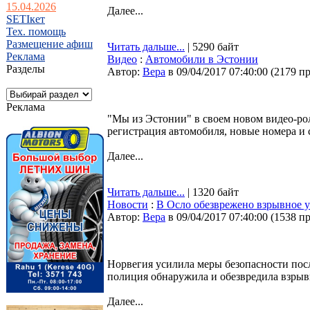
15.04.2026
Далее...
SETIкет
Тех. помощь
Размещение афиш
Читать дальше...
| 5290 байт
Реклама
Видео
:
Автомобили в Эстонии
Разделы
Автор:
Bepa
в 09/04/2017 07:40:00
(
2179 п
Реклама
"Мы из Эстонии" в своем новом видео-роли
регистрация автомобиля, новые номера и 
Далее...
Читать дальше...
| 1320 байт
Новости
:
В Осло обезврежено взрывное 
Автор:
Bepa
в 09/04/2017 07:40:00
(
1538 п
Норвегия усилила меры безопасности посл
полиция обнаружила и обезвредила взрыв
Далее...