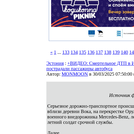
«
1
...
133
134
135
136
137
138
139
140
14
Эстония
:
+ВИДЕО: Смертельное ДТП в Ид
пострадали пассажиры автобуса
Автор:
MONMOON
в 30/03/2025 07:50:00
Источник ф
Серьезное дорожно-транспортное происше
вблизи деревни Вока, на перекрестке Ору
военного внедорожника Mercedes-Benz, ле
летний солдат срочной службы.
Далее...