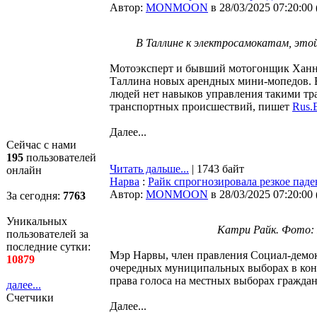
Автор:
MONMOON
в 28/03/2025 07:20:00
В Таллине к электросамокатам, этой
Мотоэксперт и бывший мотогонщик Ханно
Таллина новых арендных мини-мопедов. В
людей нет навыков управления такими т
транспортных происшествий, пишет
Rus.E
Далее...
Сейчас с нами
195
пользователей
Читать дальше...
| 1743 байт
онлайн
Нарва
:
Райк спрогнозировала резкое пад
Автор:
MONMOON
в 28/03/2025 07:20:00
За сегодня:
7763
Уникальных
Катри Райк. Фото: 
пользователей за
последние сутки:
Мэр Нарвы, член правления Социал-демок
10879
очередных муниципальных выборах в конт
права голоса на местных выборах граждан
далее...
Счетчики
Далее...