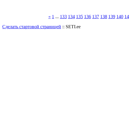
«
1
...
133
134
135
136
137
138
139
140
14
Сделать стартовой страницей
:: SETI.ee