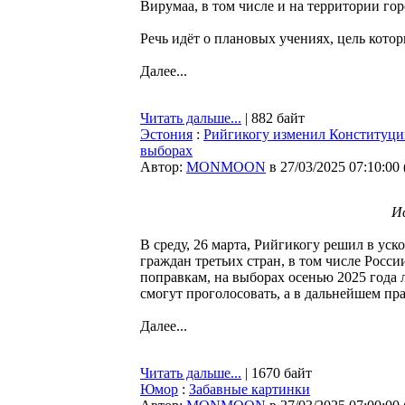
Вирумаа, в том числе и на территории гор
Речь идёт о плановых учениях, цель кот
Далее...
Читать дальше...
| 882 байт
Эстония
:
Рийгикогу изменил Конституцию
выборах
Автор:
MONMOON
в 27/03/2025 07:10:00
И
В среду, 26 марта, Рийгикогу решил в ус
граждан третьих стран, в том числе Росс
поправкам, на выборах осенью 2025 года л
смогут проголосовать, а в дальнейшем пр
Далее...
Читать дальше...
| 1670 байт
Юмор
:
Забавные картинки