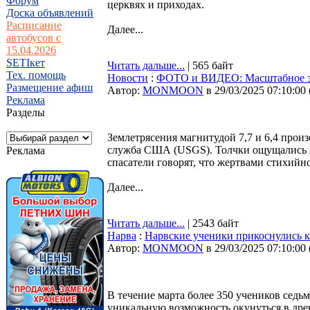
Форум
церквях и приходах.
Доска объявлений
Расписание
Далее...
автобусов с
15.04.2026
SETIкет
Читать дальше...
| 565 байт
Тех. помощь
Новости
:
ФОТО и ВИДЕО: Масштабное зе
Размещение афиш
Автор:
MONMOON
в 29/03/2025 07:10:00
Реклама
Разделы
Землетрясения магнитудой 7,7 и 6,4 прои
служба США (USGS). Толчки ощущались в 
Реклама
спасатели говорят, что жертвами стихийно
Далее...
Читать дальше...
| 2543 байт
Нарва
:
Нарвские ученики прикоснулись к 
Автор:
MONMOON
в 29/03/2025 07:10:00
В течение марта более 350 учеников сед
уникальную возможность окунуться в дре