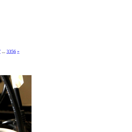
7
...
3356
»