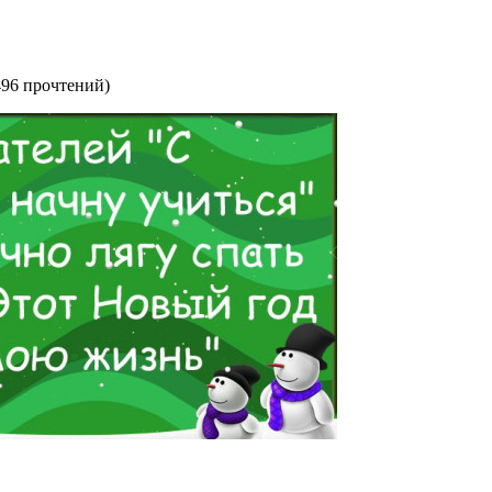
496 прочтений
)