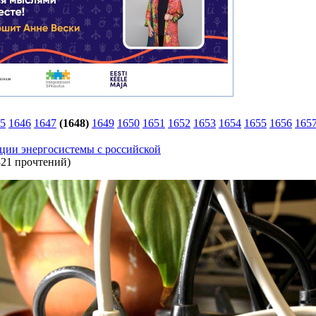
5
1646
1647
(1648)
1649
1650
1651
1652
1653
1654
1655
1656
165
ации энергосистемы с российской
321 прочтений
)