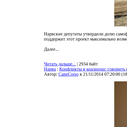
Нарвские депутаты утвердили долю самофи
поддержит этот проект максимально возмо
Далее...
Читать дальше...
| 2934 байт
Нарва
:
Конфликты в коалиции: говорить 
Автор:
CaneCorso
в 21/11/2014 07:20:00
(
1