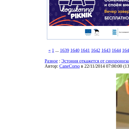
«
1
...
1639
1640
1641
1642
1643
1644
164
Разное
:
Эстония откажется от синхрониз
Автор:
CaneCorso
в 22/11/2014 07:00:00
(
1