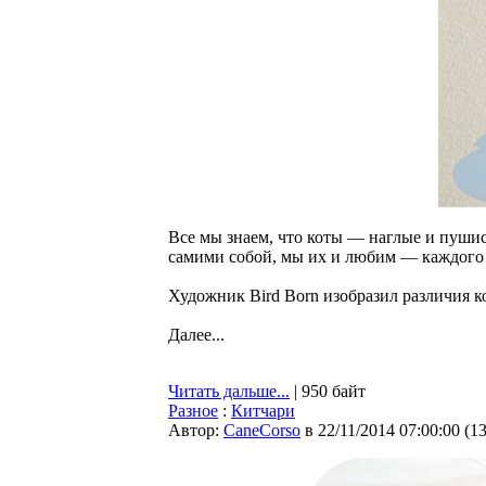
Все мы знаем, что коты — наглые и пушис
самими собой, мы их и любим — каждого 
Художник Bird Born изобразил различия к
Далее...
Читать дальше...
| 950 байт
Разное
:
Китчари
Автор:
CaneCorso
в 22/11/2014 07:00:00
(
1