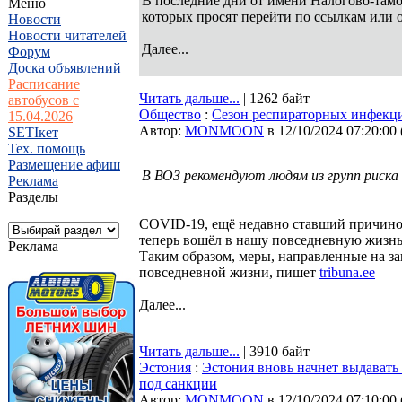
В последние дни от имени Налогово-там
Меню
которых просят перейти по ссылкам или 
Новости
Новости читателей
Далее...
Форум
Доска объявлений
Расписание
Читать дальше...
| 1262 байт
автобусов с
Общество
:
Сезон респираторных инфекци
15.04.2026
Автор:
MONMOON
в 12/10/2024 07:20:00
SETIкет
Тех. помощь
Размещение афиш
В ВОЗ рекомендуют людям из групп риск
Реклама
Разделы
COVID-19, ещё недавно ставший причиной
теперь вошёл в нашу повседневную жизн
Реклама
Таким образом, меры, направленные на з
повседневной жизни, пишет
tribuna.ee
Далее...
Читать дальше...
| 3910 байт
Эстония
:
Эстония вновь начнет выдавать
под санкции
Автор:
MONMOON
в 12/10/2024 07:10:00