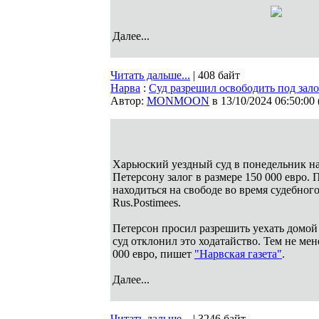
Далее...
Читать дальше...
| 408 байт
Нарва
:
Суд разрешил освободить под зал
Автор:
MONMOON
в 13/10/2024 06:50:00
Харьюский уездный суд в понедельник н
Петерсону залог в размере 150 000 евро.
находиться на свободе во время судебног
Rus.Postimees.
Петерсон просил разрешить уехать домой 
суд отклонил это ходатайство. Тем не мен
000 евро, пишет
"Нарвская газета"
.
Далее...
Читать дальше...
| 3246 байт