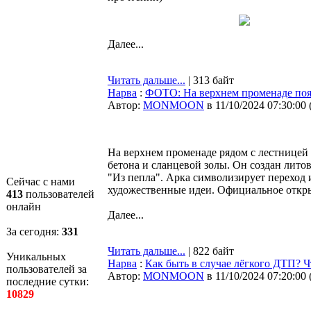
Далее...
Читать дальше...
| 313 байт
Нарва
:
ФОТО: На верхнем променаде поя
Автор:
MONMOON
в 11/10/2024 07:30:00
На верхнем променаде рядом с лестницей 
бетона и сланцевой золы. Он создан лит
"Из пепла". Арка символизирует переход 
Сейчас с нами
художественные идеи. Официальное откры
413
пользователей
онлайн
Далее...
За сегодня:
331
Читать дальше...
| 822 байт
Уникальных
Нарва
:
Как быть в случае лёгкого ДТП? Ч
пользователей за
Автор:
MONMOON
в 11/10/2024 07:20:00
последние сутки:
10829