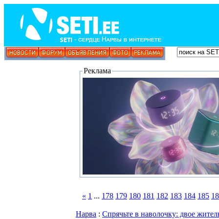
Реклама
«
1
...
178
179
180
181
182
183
184
185
18
Нарва
:
Спрячьте в наволочку: двое жит