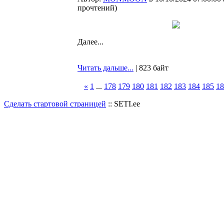
прочтений
)
Далее...
Читать дальше...
| 823 байт
«
1
...
178
179
180
181
182
183
184
185
18
Сделать стартовой страницей
:: SETI.ee