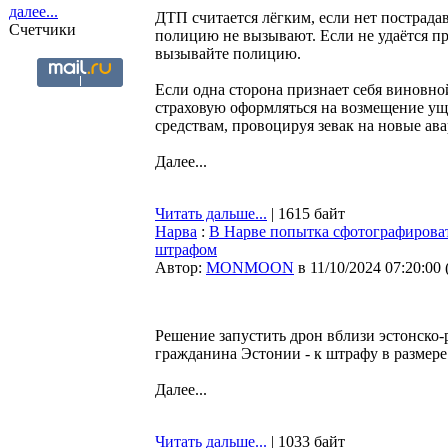
далее...
ДТП считается лёгким, если нет пострада
Счетчики
полицию не вызывают. Если не удаётся пр
вызывайте полицию.
Если одна сторона признает себя виновно
страховую оформляться на возмещение уще
средствам, провоцируя зевак на новые ава
Далее...
Читать дальше...
| 1615 байт
Нарва
:
В Нарве попытка сфотографироват
штрафом
Автор:
MONMOON
в 11/10/2024 07:20:00
Решение запустить дрон вблизи эстонско-
гражданина Эстонии - к штрафу в размере
Далее...
Читать дальше...
| 1033 байт