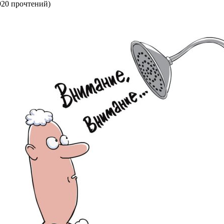
920 прочтений
)