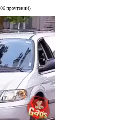
106 прочтений
)