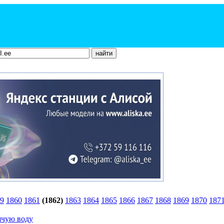
9
1860
1861
(1862)
1863
1864
1865
1866
1867
1868
1869
1870
187
ячую воду