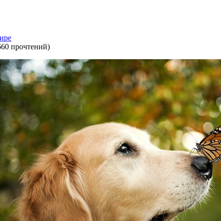
мире
660 прочтений
)