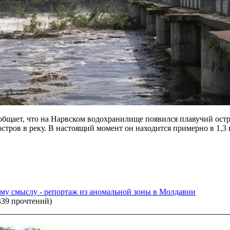
бщает, что на Нарвском водохранилище появился плавучий остр
стров в реку. В настоящий момент он находится примерно в 1,3 
ому смыслу - репортаж из аномальной зоны в Молдавии
439 прочтений
)