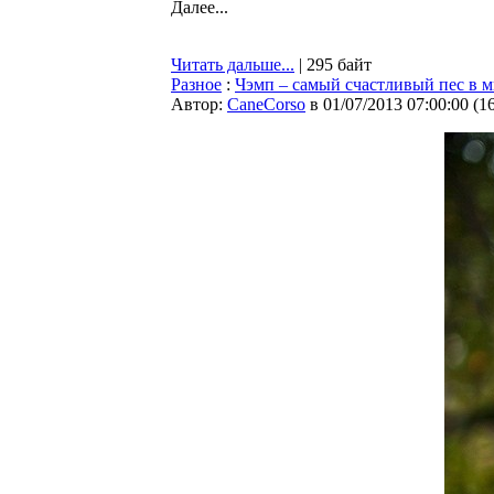
Далее...
Читать дальше...
| 295 байт
Разное
:
Чэмп – самый счастливый пес в 
Автор:
CaneCorso
в 01/07/2013 07:00:00
(
1