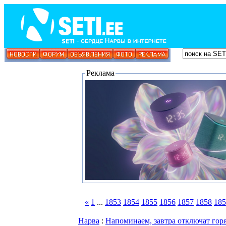
Реклама
«
1
...
1853
1854
1855
1856
1857
1858
185
Нарва
:
Напоминаем, завтра отключат гор