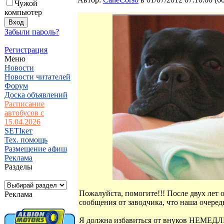
Чужой
компьютер
Забыли пароль?
Регистрация
Меню
Новости
Новости читателей
Форум
Доска объявлений
Расписание
автобусов с
15.04.2026
SETIкет
Тех. помощь
Размещение афиш
Реклама
Разделы
Пожалуйста, помогите!!! После двух лет 
Реклама
сообщения от заводчика, что наша очер
Я должна избавиться от внуков НЕМЕДЛ