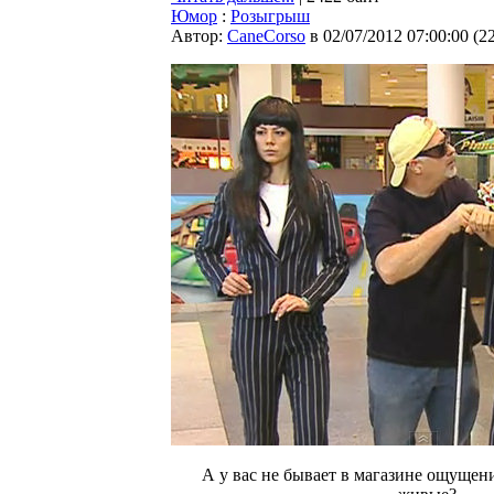
Юмор
:
Розыгрыш
Автор:
CaneCorso
в 02/07/2012 07:00:00
(
2
А у вас не бывает в магазине ощущени