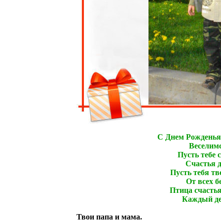
С Днем Рожденья
Веселимс
Пусть тебе 
Счастья д
Пусть тебя тв
От всех б
Птица счастья
Каждый ден
Твои папа и мама.