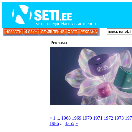
Реклама
«
1
...
1968
1969
1970
1971
1972
1973
197
1986
...
3355
»