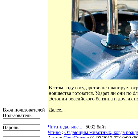
В этом году государство не планирует ог
новшества готовятся. Ударят ли они по 
Эстонии российского бензина и других п
Вход пользователей
Далее...
Пользователь:
Читать дальше...
| 5032 байт
Пароль:
Чтиво
:
Отдающим животных, когда рождае
Автор:
CaneCorso
в 01/07/2012 07:10:00
(
6