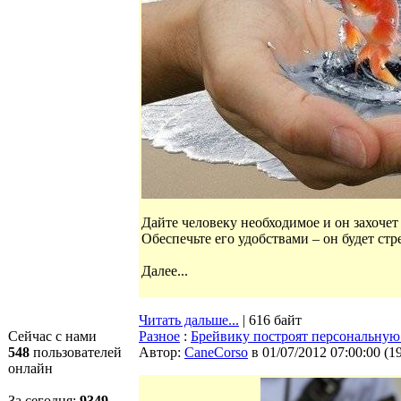
Дайте человеку необходимое и он захочет 
Обеспечьте его удобствами – он будет стр
Далее...
Читать дальше...
| 616 байт
Сейчас с нами
Разное
:
Брейвику построят персональну
548
пользователей
Автор:
CaneCorso
в 01/07/2012 07:00:00
(
1
онлайн
За сегодня:
9349