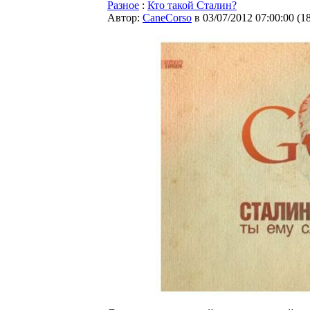
Разное
:
Кто такой Сталин?
Автор:
CaneCorso
в 03/07/2012 07:00:00
(
1