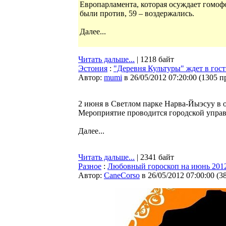
Европарламента, которая осуждает гомоф
были против, 59 – воздержались.
Далее...
Читать дальше...
| 1218 байт
Эстония
:
"Деревня Культуры" ждет в гос
Автор:
mumi
в 26/05/2012 07:20:00
(
1305 п
2 июня в Светлом парке Нарва-Йыэсуу в о
Мероприятие проводится городской управ
Далее...
Читать дальше...
| 2341 байт
Разное
:
Любовный гороскоп на июнь 2012 
Автор:
CaneCorso
в 26/05/2012 07:00:00
(
3