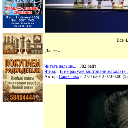
Все 4
Далее...
Читать дальше...
| 382 байт
Чтиво
:
В не раз уже заштопанном халате..
Автор:
CaneCorso
в 27/05/2012 07:00:00
(
5