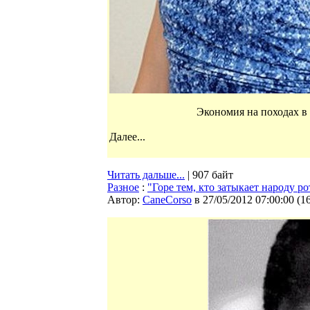
Экономия на походах в 
Далее...
Читать дальше...
| 907 байт
Разное
:
"Горе тем, кто затыкает народу ро
Автор:
CaneCorso
в 27/05/2012 07:00:00
(
1