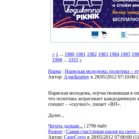
«
1
...
1980
1981
1982
1983
1984
1985
198
1998
...
3355
»
Нарва
:
Нарвская молодежь: политика – эт
Автор:
Адм/Бенбоу
в 28/05/2012 07:10:00
(
Нарвская молодежь, поучаствовавшая в оп
что политика затрагивает каждодневную жи
спешит – «скучно!», пишет «ВП».
Далее...
Читать дальше...
| 2796 байт
Разное
:
Самая счастливая нация на свете
Автор:
CaneCorso
в 28/05/2012 07:00:00
(
1