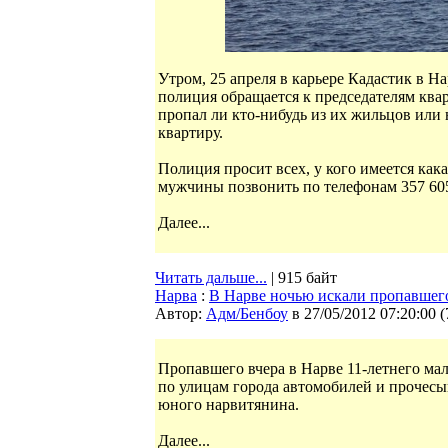
Утром, 25 апреля в карьере Кадастик в Н
полиция обращается к председателям ква
пропал ли кто-нибудь из их жильцов или 
квартиру.
Полиция просит всех, у кого имеется ка
мужчины позвонить по телефонам 357 605
Далее...
Читать дальше...
| 915 байт
Нарва
:
В Нарве ночью искали пропавшег
Автор:
Адм/Бенбоу
в 27/05/2012 07:20:00
(
Пропавшего вчера в Нарве 11-летнего ма
по улицам города автомобилей и прочесы
юного нарвитянина.
Далее...