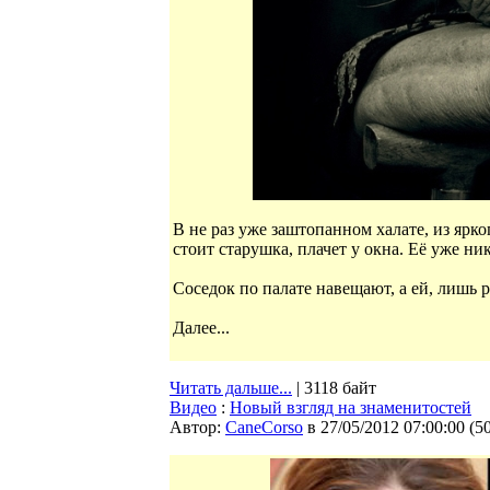
В не раз уже заштопанном халате, из ярк
стоит старушка, плачет у окна. Её уже ник
Соседок по палате навещают, а ей, лишь р
Далее...
Читать дальше...
| 3118 байт
Видео
:
Новый взгляд на знаменитостей
Автор:
CaneCorso
в 27/05/2012 07:00:00
(
5