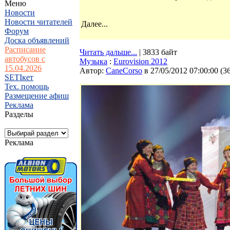
Меню
Новости
Новости читателей
Далее...
Форум
Доска объявлений
Расписание
Читать дальше...
| 3833 байт
автобусов с
Музыка
:
Eurovision 2012
15.04.2026
Автор:
CaneCorso
в 27/05/2012 07:00:00
(
3
SETIкет
Тех. помощь
Размещение афиш
Реклама
Разделы
Реклама