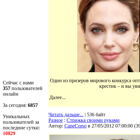
Один из призеров мирового конкурса опти
Сейчас с нами
крестик – и вы ув
357
пользователей
онлайн
Далее...
За сегодня:
6857
Читать дальше...
| 536 байт
Уникальных
Разное
:
Стрижка своими руками
пользователей за
Автор:
CaneCorso
в 27/05/2012 07:00:00
(
3
последние сутки:
10829