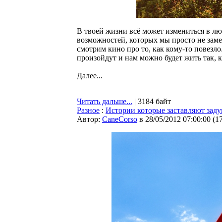
В твоей жизни всё может измениться в л
возможностей, которых мы просто не зам
смотрим кино про то, как кому-то повезло
произойдут и нам можно будет жить так, 
Далее...
Читать дальше...
| 3184 байт
Разное
:
Истории которые заставляют задум
Автор:
CaneCorso
в 28/05/2012 07:00:00
(
1