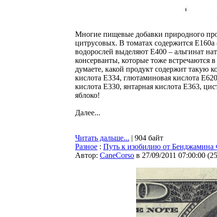
Многие пищевые добавки природного прои
цитрусовых. В томатах содержится Е160а 
водорослей выделяют Е400 – альгинат нат
консерванты, которые тоже встречаются в 
думаете, какой продукт содержит такую 
кислота Е334, глютаминовая кислота Е620
кислота Е330, янтарная кислота Е363, ци
яблоко!
Далее...
Читать дальше...
| 904 байт
Разное
:
Путь к изобилию от Бенджамина
Автор:
CaneCorso
в 27/09/2011 07:00:00
(
2