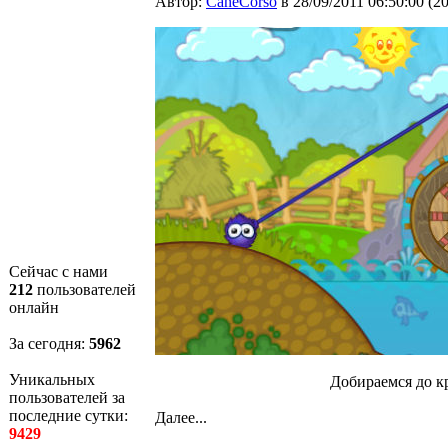
Автор:
CaneCorso
в 28/09/2011 06:50:00
(
2
Сейчас с нами
212
пользователей
онлайн
За сегодня:
5963
Уникальных
Добираемся до кр
пользователей за
последние сутки:
Далее...
9429