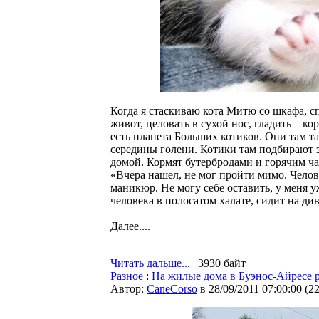
Когда я стаскиваю кота Митю со шкафа, с
живот, целовать в сухой нос, гладить – к
есть планета Больших котиков. Они там та
середины голени. Котики там подбирают з
домой. Кормят бутербродами и горячим ч
«Вчера нашел, не мог пройти мимо. Челов
маникюр. Не могу себе оставить, у меня у
человека в полосатом халате, сидит на див
Далее....
Читать дальше...
| 3930 байт
Разное
:
На жилые дома в Буэнос-Айресе 
Автор:
CaneCorso
в 28/09/2011 07:00:00
(
2