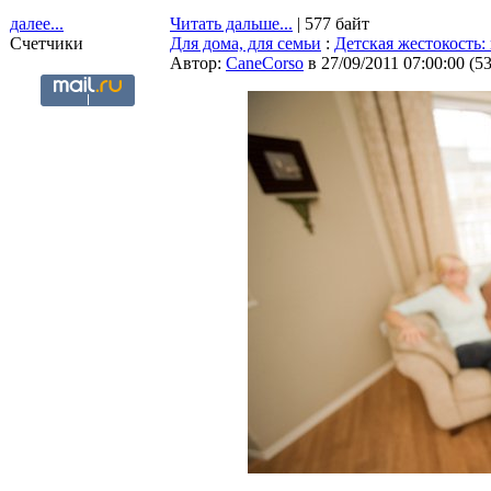
далее...
Читать дальше...
| 577 байт
Счетчики
Для дома, для семьи
:
Детская жестокость: 
Автор:
CaneCorso
в 27/09/2011 07:00:00
(
5