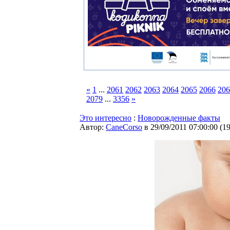
«
1
...
2061
2062
2063
2064
2065
2066
206
2079
...
3356
»
Это интересно
:
Новорожденные факты
Автор:
CaneCorso
в 29/09/2011 07:00:00
(
1