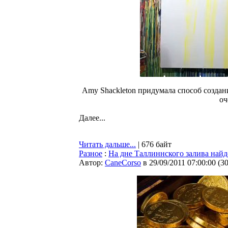
Amy Shackleton придумала способ создани
оч
Далее...
Читать дальше...
| 676 байт
Разное
:
На дне Таллиннского залива най
Автор:
CaneCorso
в 29/09/2011 07:00:00
(
3