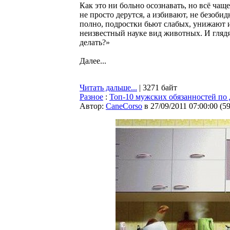
Как это ни больно осознавать, но всё ча
не просто дерутся, а избивают, не безоб
полно, подростки бьют слабых, унижают их
неизвестный науке вид животных. И глядя 
делать?»
Далее...
Читать дальше...
| 3271 байт
Разное
:
Топ-10 мужских обязанностей по
Автор:
CaneCorso
в 27/09/2011 07:00:00
(
5