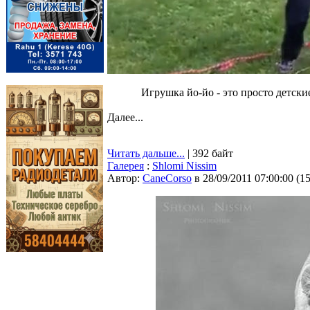
Игрушка йо-йо - это просто детски
Далее...
Читать дальше...
| 392 байт
Галерея
:
Shlomi Nissim
Автор:
CaneCorso
в 28/09/2011 07:00:00
(
1