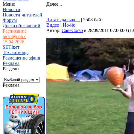
Меню
Далее...
Новости
Новости читателей
Читать дальше...
| 5508 байт
Форум
Видео
:
Йо-йо
Доска объявлений
Автор:
CaneCorso
в 28/09/2011 07:00:00
(
1
Расписание
автобусов с
15.04.2026
SETIкет
Тех. помощь
Размещение афиш
Реклама
Разделы
Реклама