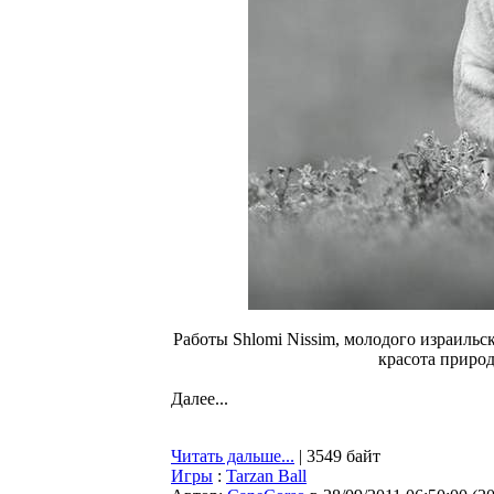
Работы Shlomi Nissim, молодого израильс
красота приро
Далее...
Читать дальше...
| 3549 байт
Игры
:
Tarzan Ball