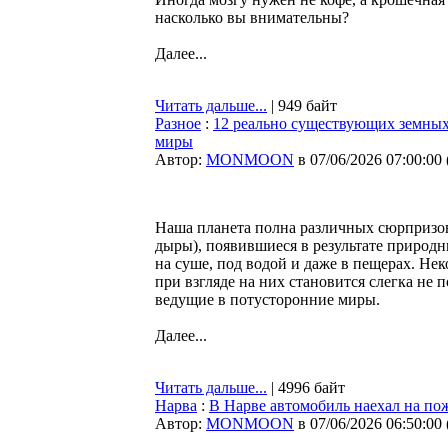
насколько вы внимательны?
Далее...
Читать дальше...
| 949 байт
Разное
:
12 реально существующих земных 
миры
Автор:
MONMOON
в 07/06/2026 07:00:00
Наша планета полна различных сюрпризов
дыры), появившиеся в результате природ
на суше, под водой и даже в пещерах. Не
при взгляде на них становится слегка не 
ведущие в потусторонние миры.
Далее...
Читать дальше...
| 4996 байт
Нарва
:
В Нарве автомобиль наехал на п
Автор:
MONMOON
в 07/06/2026 06:50:00