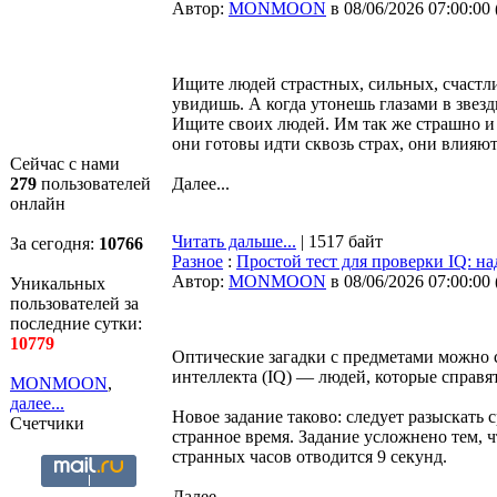
Автор:
MONMOON
в 08/06/2026 07:00:00
Ищите людей страстных, сильных, счастл
увидишь. А когда утонешь глазами в звез
Ищите своих людей. Им так же страшно и
они готовы идти сквозь страх, они влияют
Сейчас с нами
279
пользователей
Далее...
онлайн
Читать дальше...
| 1517 байт
За сегодня:
10766
Разное
:
Простой тест для проверки IQ: н
Автор:
MONMOON
в 08/06/2026 07:00:00
Уникальных
пользователей за
последние сутки:
10779
Оптические загадки с предметами можно 
интеллекта (IQ) — людей, которые справя
MONMOON
,
далее...
Новое задание таково: следует разыскать 
Счетчики
странное время. Задание усложнено тем, 
странных часов отводится 9 секунд.
Далее...