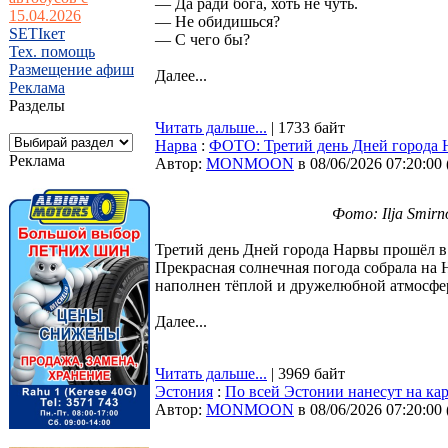
— Да ради бога, хоть не чуть.
15.04.2026
— Не обидишься?
SETIкет
— С чего бы?
Тех. помощь
Размещение афиш
Далее...
Реклама
Разделы
Читать дальше...
| 1733 байт
Нарва
:
ФОТО: Третий день Дней города Н
Реклама
Автор:
MONMOON
в 08/06/2026 07:20:00
Фото: Ilja Smirno
Третий день Дней города Нарвы прошёл в 
Прекрасная солнечная погода собрала на Н
наполнен тёплой и дружелюбной атмосфе
Далее...
Читать дальше...
| 3969 байт
Эстония
:
По всей Эстонии нанесут на к
Автор:
MONMOON
в 08/06/2026 07:20:00