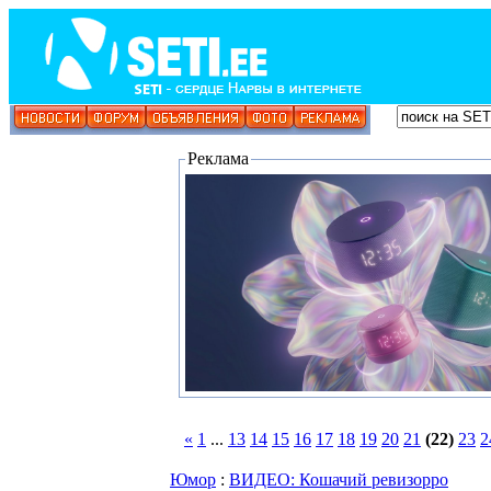
Реклама
«
1
...
13
14
15
16
17
18
19
20
21
(22)
23
2
Юмор
:
ВИДЕО: Кошачий ревизорро