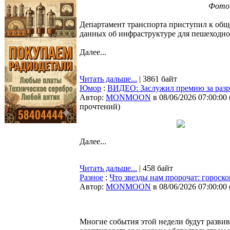
Фото:
Департамент транспорта приступил к об
данных об инфраструктуре для пешеходн
Далее...
Читать дальше...
| 3861 байт
Юмор
:
ВИДЕО: Заслужил премию за разр
Автор:
MONMOON
в 08/06/2026 07:00:00
прочтений
)
Далее...
Читать дальше...
| 458 байт
Разное
:
Что звезды нам пророчат: гороско
Автор:
MONMOON
в 08/06/2026 07:00:00
Многие события этой недели будут развив