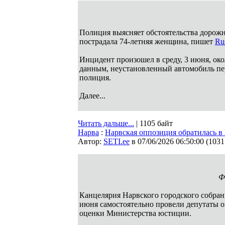
Полиция выясняет обстоятельства дорожн
пострадала 74-летняя женщина, пишет
Ru
Инцидент произошел в среду, 3 июня, око
данным, неустановленный автомобиль пер
полиция.
Далее...
Читать дальше...
| 1105 байт
Нарва
:
Нарвская оппозиция обратилась в
Автор:
SETI.ee
в 07/06/2026 06:50:00
(
1031
Ф
Канцелярия Нарвского городского собрани
июня самостоятельно провели депутаты 
оценки Министерства юстиции.