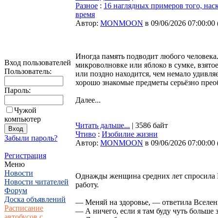
Разное
:
16 наглядных примеров того, наск
время
Автор:
MONMOON
в 09/06/2026 07:00:00
Иногда память подводит любого человека.
Вход пользователей
микроволновке или яблоко в сумке, взятое
Пользователь:
или поздно находится, чем немало удивля
хорошо знакомые предметы серьёзно прео
Пароль:
Далее...
Чужой
компьютер
Читать дальше...
| 3586 байт
Чтиво
:
Изобилие жизни
Забыли пароль?
Автор:
MONMOON
в 09/06/2026 07:00:00
Регистрация
Меню
Новости
Однажды женщина средних лет спросила В
Новости читателей
работу.
Форум
Доска объявлений
— Меняй на здоровье, — ответила Вселен
Расписание
— А ничего, если я там буду чуть больше 
автобусов с