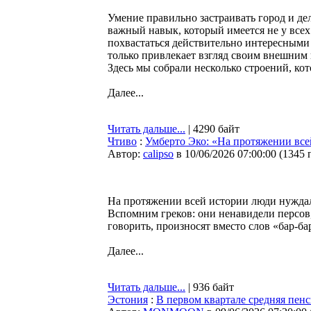
Умение правильно застраивать город и д
важный навык, который имеется не у всех.
похвастаться действительно интересными и
только привлекает взгляд своим внешним 
Здесь мы собрали несколько строений, кото
Далее...
Читать дальше...
| 4290 байт
Чтиво
:
Умберто Эко: «На протяжении вс
Автор:
calipso
в 10/06/2026 07:00:00
(
1345 
На протяжении всей истории люди нуждали
Вспомним греков: они ненавидели персов,
говорить, произносят вместо слов «бар-ба
Далее...
Читать дальше...
| 936 байт
Эстония
:
В первом квартале средняя пен