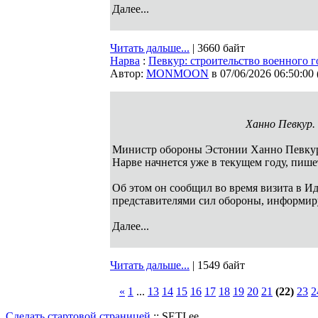
Далее...
Читать дальше...
| 3660 байт
Нарва
:
Певкур: строительство военного г
Автор:
MONMOON
в 07/06/2026 06:50:00
Ханно Певкур. 
Министр обороны Эстонии Ханно Певкур (
Нарве начнется уже в текущем году, пиш
Об этом он сообщил во время визита в Ид
представителями сил обороны, информиру
Далее...
Читать дальше...
| 1549 байт
«
1
...
13
14
15
16
17
18
19
20
21
(22)
23
2
Сделать стартовой страницей
:: SETI.ee