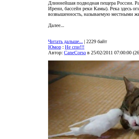
Длиннейшая подводная пещера России. Ра
Ирени, бассейн реки Камы). Река здесь 
возвышенность, называемую местными жи
Далее...
Читать дальше...
| 2229 байт
Юмор
:
Не спи!!!
Автор:
CaneCorso
в 25/02/2011 07:00:00
(
2