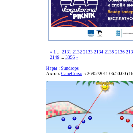
«
1
...
2131
2132
2133
2134
2135
2136
213
2149
...
3356
»
Игры
:
Sundrops
Автор:
CaneCorso
в 26/02/2011 06:50:00
(
1