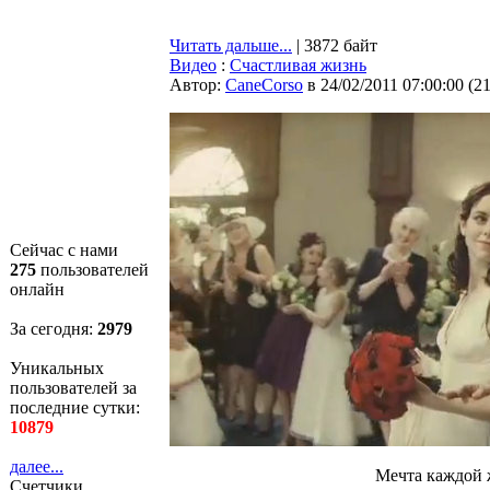
Читать дальше...
| 3872 байт
Видео
:
Счастливая жизнь
Автор:
CaneCorso
в 24/02/2011 07:00:00
(
2
Сейчас с нами
275
пользователей
онлайн
За сегодня:
2980
Уникальных
пользователей за
последние сутки:
10879
далее...
Мечта каждой
Счетчики