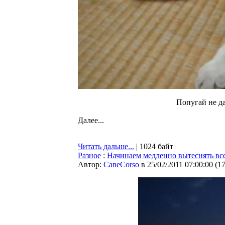
Попугай не да
Далее...
Читать дальше...
| 1024 байт
Разное
:
Начинаем медленно вытеснять все
Автор:
CaneCorso
в 25/02/2011 07:00:00
(
1