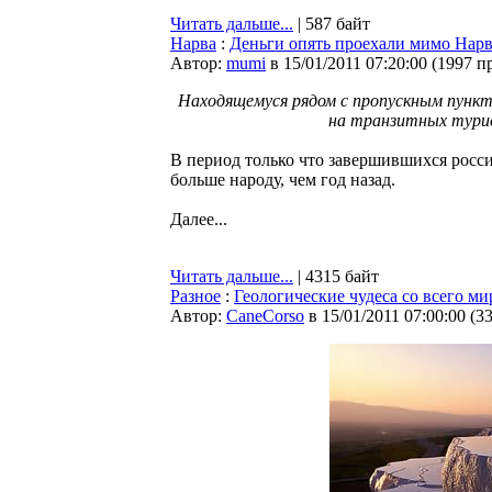
Читать дальше...
| 587 байт
Нарва
:
Деньги опять проехали мимо Нар
Автор:
mumi
в 15/01/2011 07:20:00
(
1997 п
Находящемуся рядом с пропускным пункт
на транзитных турис
В период только что завершившихся росси
больше народу, чем год назад.
Далее...
Читать дальше...
| 4315 байт
Разное
:
Геологические чудеса со всего ми
Автор:
CaneCorso
в 15/01/2011 07:00:00
(
3