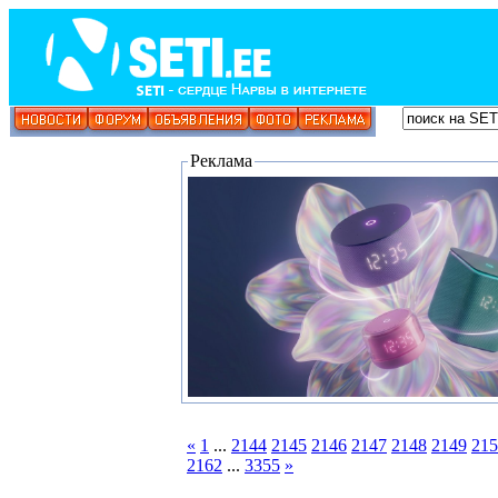
Реклама
«
1
...
2144
2145
2146
2147
2148
2149
215
2162
...
3355
»