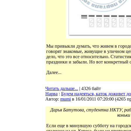
Мы привыкли думать, что живем в городе
говорят знакомые, живущие в уличном цей
дело, что это все относительно. Статист
праздники и забыли. Но вот конкретный 
Далее...
Читать дальше...
| 4326 байт
Нарва
:
Будем надеяться, каток доживет д
Автор:
mumi
в 16/01/2011 07:20:00
(
4265 п
Дарья Батутова, студентка НКТУ, ра
коньки
Если еще в минувшую субботу на городск
стадионе на ул. Кереса, было не протолкн