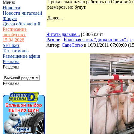
Прокат лыж начал работать на Ореховой 
Меню
размеров, но будут.
Новости
Новости читателей
Далее...
Форум
Доска объявлений
Расписание
Читать дальше...
| 5806 байт
автобусов с
Разное
:
Большая часть "диоксиновых" фе
15.04.2026
Автор:
CaneCorso
в 16/01/2011 07:00:00
(
1
SETIкет
Тех. помощь
Размещение афиш
Реклама
Разделы
Реклама