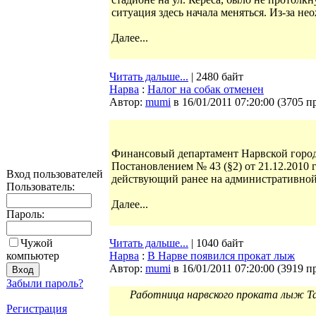
ситуация здесь начала меняться. Из­-за н
Далее...
Читать дальше...
| 2480 байт
Нарва
:
Налог на собак отменен
Автор:
mumi
в 16/01/2011 07:20:00
(
3705 п
Финансовый департамент Нарвской городс
Постановлением № 43 (§2) от 21.12.2010 
Вход пользователей
действующий ранее на административной 
Пользователь:
Далее...
Пароль:
Чужой
Читать дальше...
| 1040 байт
компьютер
Нарва
:
В Нарве появился прокат лыж
Автор:
mumi
в 16/01/2011 07:20:00
(
3919 п
Забыли пароль?
Работница нарвского проката лыж Та
Регистрация