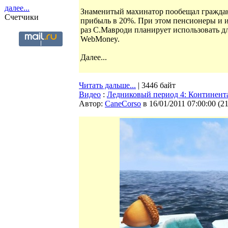
далее...
Знаменитый махинатор пообещал граждана
Счетчики
прибыль в 20%. При этом пенсионеры и и
раз С.Мавроди планирует использовать 
WebMoney.
Далее...
Читать дальше...
| 3446 байт
Видео
:
Ледниковый период 4: Континент
Автор:
CaneCorso
в 16/01/2011 07:00:00
(
2