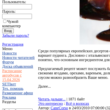
Пользователь:
Пароль:
Чужой
компьютер
Забыли пароль?
Регистрация
Меню
Среди популярных европейских десертов 
Новости
вариант пудинга. Дословно с итальянског
Новости читателей
понятно, что основным ингредиентом для
Форум
Доска объявлений
Предлагаемый рецепт может послужить ба
Расписание
свежими ягодами, орехами, вареньем, до
автобусов с
соусом можно разнообразить Ваше меню.
15.04.2026
SETIкет
Далее...
Тех. помощь
Размещение афиш
Реклама
Читать дальше...
| 1871 байт
Разделы
Это интересно
:
Всё о волосах
Автор:
CaneCorso
в 24/03/2010 07:00:00
(
3