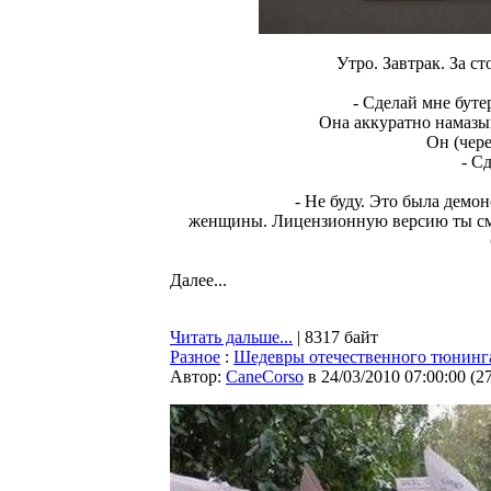
Утро. Завтрак. За 
- Cделай мне буте
Она аккуратно намазыв
Он (чере
- C
- Не буду. Это была демо
женщины. Лицензионную версию ты смо
Далее...
Читать дальше...
| 8317 байт
Разное
:
Шедевры отечественного тюнинг
Автор:
CaneCorso
в 24/03/2010 07:00:00
(
2