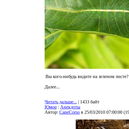
Вы кого-нибудь видите на зеленом листе? Н
Далее...
Читать дальше...
| 1433 байт
Юмор
:
Анекдоты
Автор:
CaneCorso
в 25/03/2010 07:00:00
(
1