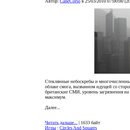
Автор:
CaneCorso
в 25/03/2010 07:00:00
(
2
Стеклянные небоскребы и многочисленны
облаке смога, вызванном идущей со сторо
британские СМИ, уровень загрязнения на
максимум.
Далее...
Читать дальше...
| 1633 байт
Игры
:
Circles And Squares