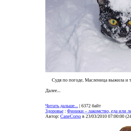
Судя по погоде, Масленица выжила и т
Далее...
Читать дальше...
| 6372 байт
Здоровье
:
Финики – лакомство, еда или л
Автор:
CaneCorso
в 23/03/2010 07:00:00
(
2