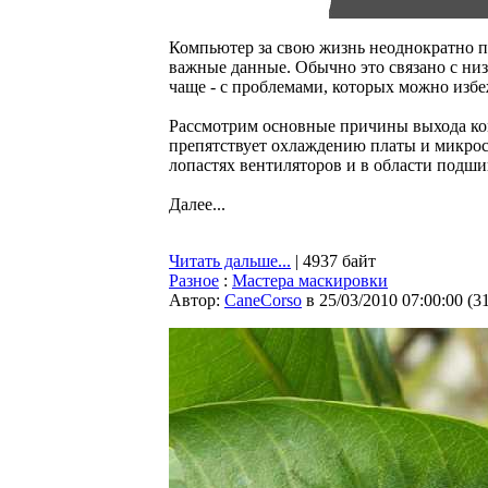
Компьютер за свою жизнь неоднократно по
важные данные. Обычно это связано с ни
чаще - с проблемами, которых можно избе
Рассмотрим основные причины выхода ко
препятствует охлаждению платы и микрос
лопастях вентиляторов и в области подши
Далее...
Читать дальше...
| 4937 байт
Разное
:
Мастера маскировки
Автор:
CaneCorso
в 25/03/2010 07:00:00
(
3