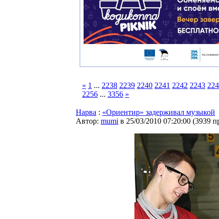
«
1
...
2238
2239
2240
2241
2242
2243
224
2256
...
3356
»
Нарва
:
«Ориентир» задерживал музыкой
Автор:
mumi
в 25/03/2010 07:20:00
(
3939 п