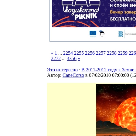
«
1
...
2254
2255
2256
2257
2258
2259
226
2272
...
3356
»
Это интересно
:
В 2011-2012 году к Земле
Автор:
CaneCorso
в 07/02/2010 07:00:00
(
1