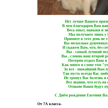
Нет лучше Вашего приз
В чем благодарен Вам наш
Весь опыт, навыки и з
Мы получаем лишь у 
Примите в этот день не 
Вы несколько душевных 
И скажем Вам, что, без с
Вы - самый лучший пед
Вы , словно наш второй р
Потерян отдых Ваш и 
Как много в слове том "у
За все - нижайший Вам п
Так пусть всегда Вас любя
Не тронут Вас болезнь и 
Все звания, что есть на 
Отныне Ваши будут пу
С Днём рождения Евгения Ва
От 7А класса.