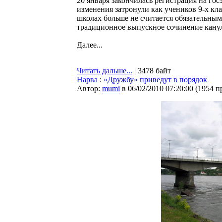
20 января закончилась регистрация на го
изменения затронули как учеников 9-х кла
школах больше не считается обязательным 
традиционное выпускное сочинение кануло
Далее...
Читать дальше...
| 3478 байт
Нарва
:
«Дружбу» приведут в порядок
Автор:
mumi
в 06/02/2010 07:20:00
(
1954 п