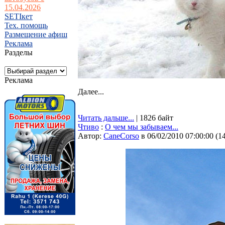
15.04.2026
SETIкет
Тех. помощь
Размещение афиш
Реклама
Разделы
Реклама
Далее...
Читать дальше...
| 1826 байт
Чтиво
:
О чем мы забываем...
Автор:
CaneCorso
в 06/02/2010 07:00:00
(
1