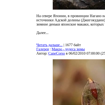
На севере Японии, в провинции Нагано н
источники Адской долины (Джигокудани).
зимние деньки японские макаки, которых
Далее...
Читать дальше...
| 1677 байт
Галерея
:
Макро - чудеса зимы
Автор:
CaneCorso
в 06/02/2010 07:00:00
(
2