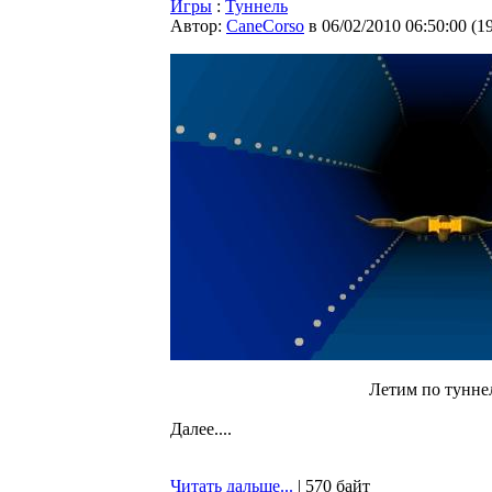
Игры
:
Туннель
Автор:
CaneCorso
в 06/02/2010 06:50:00
(
1
Летим по тунне
Далее....
Читать дальше...
| 570 байт