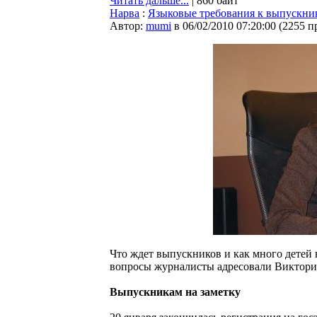
Читать дальше...
| 860 байт
Нарва
:
Языковые требования к выпускни
Автор:
mumi
в 06/02/2010 07:20:00
(
2255 п
Что ждет выпускников и как много детей 
вопросы журналисты адресовали Виктории
Выпускникам на заметку