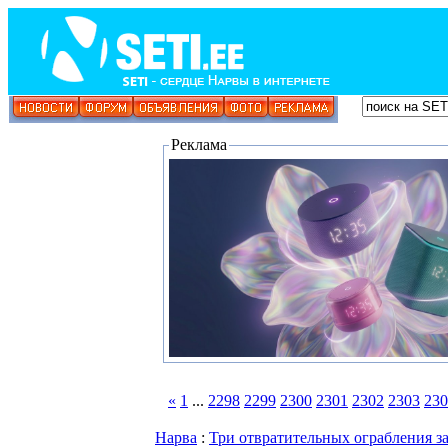
Реклама
«
1
...
2298
2299
2300
2301
2302
2303
230
Нарва
:
Три отвратительных ограбления за