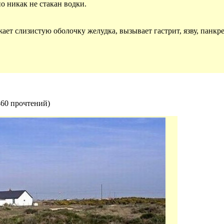
о никак не стакан водки.
жает слизистую оболочку желудка, вызывает гастрит, язву, панкр
460 прочтений
)