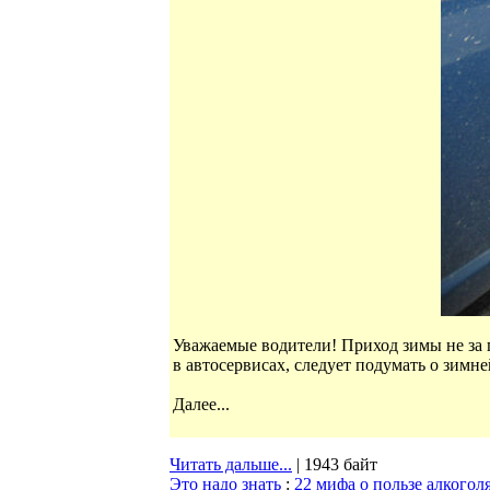
Уважаемые водители! Приход зимы не за г
в автосервисах, следует подумать о зимне
Далее...
Читать дальше...
| 1943 байт
Это надо знать
:
22 мифа о пользе алкогол