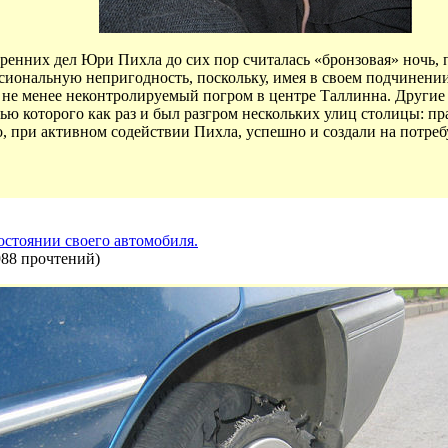
енних дел Юри Пихла до сих пор считалась «бронзовая» ночь, п
ссиональную непригодность, поскольку, имея в своем подчинен
 не менее неконтролируемый погром в центре Таллинна. Другие 
тью которого как раз и был разгром нескольких улиц столицы: п
о, при активном содействии Пихла, успешно и создали на потре
остоянии своего автомобиля.
988 прочтений
)