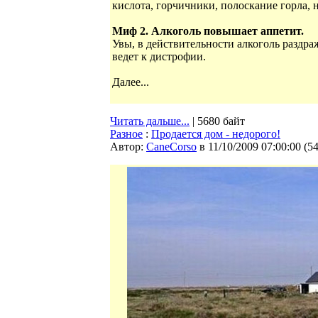
кислота, горчичники, полоскание горла, н
Миф 2. Алкоголь повышает аппетит.
Увы, в действительности алкоголь раздра
ведет к дистрофии.
Далее...
Читать дальше...
| 5680 байт
Разное
:
Продается дом - недорого!
Автор:
CaneCorso
в 11/10/2009 07:00:00
(
5