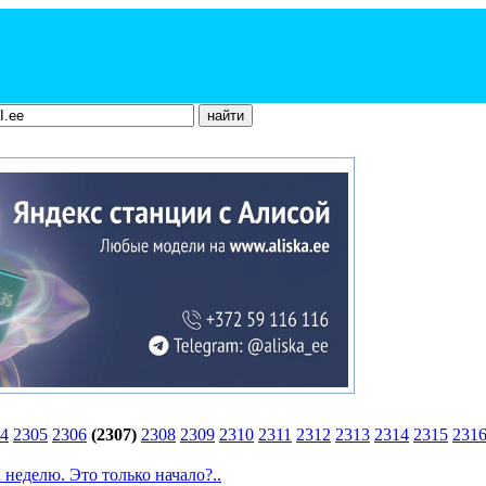
4
2305
2306
(2307)
2308
2309
2310
2311
2312
2313
2314
2315
231
 неделю. Это только начало?..