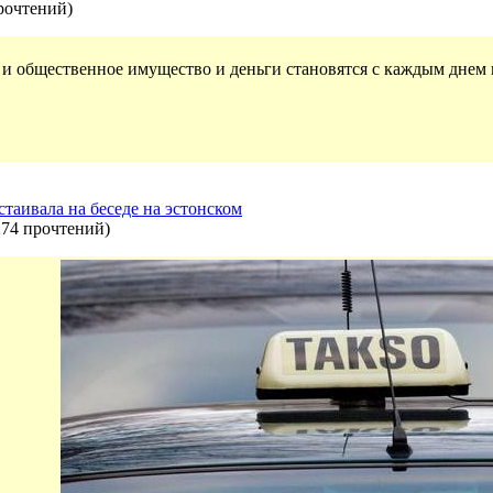
рочтений
)
 общественное имущество и деньги становятся с каждым днем 
таивала на беседе на эстонском
274 прочтений
)