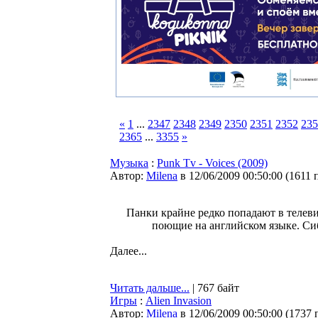
«
1
...
2347
2348
2349
2350
2351
2352
235
2365
...
3355
»
Музыка
:
Punk Tv - Voices (2009)
Автор:
Milena
в 12/06/2009 00:50:00
(
1611 
Панки крайне редко попадают в телев
поющие на английском языке. Си
Далее...
Читать дальше...
| 767 байт
Игры
:
Alien Invasion
Автор:
Milena
в 12/06/2009 00:50:00
(
1737 