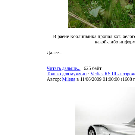
В раене Коолипыйка пропал кот: белого
какой-либо информ
Далее...
Читать дальше...
| 625 байт
Только для мужчин
:
Veritas RS III - воз
Автор:
Milena
в 11/06/2009 01:00:00
(
1608 