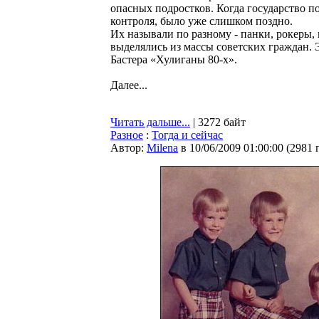
опасных подростков. Когда государство п
контроля, было уже слишком поздно.
Их называли по разному - панки, рокеры, 
выделялись из массы советских граждан.
Бастера «Хулиганы 80-х».
Далее...
Читать дальше...
| 3272 байт
Разное
:
Тогда и сейчас
Автор:
Milena
в 10/06/2009 01:00:00
(
2981 