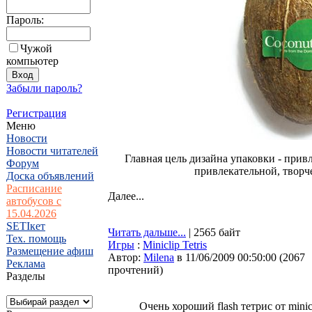
Пароль:
Чужой
компьютер
Забыли пароль?
Регистрация
Меню
Новости
Новости читателей
Главная цель дизайна упаковки - при
Форум
привлекательной, творче
Доска объявлений
Расписание
Далее...
автобусов с
15.04.2026
SETIкет
Читать дальше...
| 2565 байт
Тех. помощь
Игры
:
Miniclip Tetris
Размещение афиш
Автор:
Milena
в 11/06/2009 00:50:00
(
2067
Реклама
прочтений
)
Разделы
Очень хороший flash тетрис от minicl