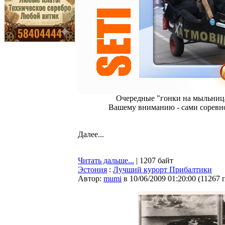
Очередные "гонки на мыльницах
Вашему вниманию - сами соревно
Далее...
Читать дальше...
| 1207 байт
Эстония
:
Лучший курорт Прибалтики
Автор:
mumi
в 10/06/2009 01:20:00
(
11267 