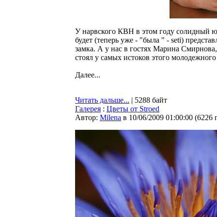
У нарвского КВН в этом году солидный ю
будет (теперь уже - "была " - seti) предс
замка. А у нас в гостях Марина Смирнова
стоял у самых истоков этого молодежного
Далее...
Читать дальше...
| 5288 байт
Галерея
:
Цветы от Stroed
Автор:
Milena
в 10/06/2009 01:00:00
(
6226 