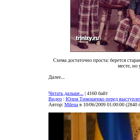
Схема достаточно проста: берется старая
месте, но
Далее...
Читать дальше...
| 4160 байт
Видео
:
Юлия Тимошенко перед выступл
Автор:
Milena
в 10/06/2009 01:00:00
(
2840 