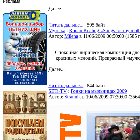
Реклама
Далее...
Читать дальше...
| 595 байт
Музыка
:
Ronan Keating «Songs for my moth
Автор:
Milena
в 11/06/2009 00:50:00
(
1585 
Спокойная лирическая композиция для
красивых мелодий. Прекрасный «мужск
Далее...
Читать дальше...
| 844 байт
SETi-TV
:
Гонки на мыльницах 2009
Автор:
Strannik
в 10/06/2009 07:30:00
(
3564