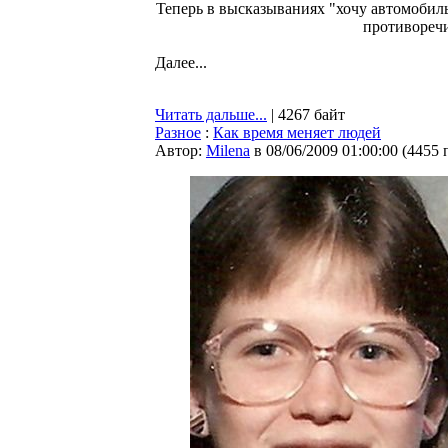
Теперь в высказываниях "хочу автомобил
противоречи
Далее...
Читать дальше...
| 4267 байт
Разное
:
Как время меняет людей
Автор:
Milena
в 08/06/2009 01:00:00
(
4455 