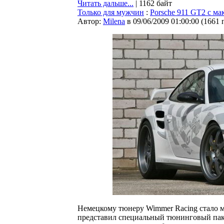
Читать дальше...
| 1162 байт
Только для мужчин
:
Porsche 911 GT2 с ма
Автор:
Milena
в 09/06/2009 01:00:00
(
1661 
Немецкому тюнеру Wimmer Racing стало м
представил специальный тюнинговый паке