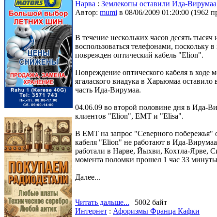
Нарва
:
Землекопы оставили Ида-Вирумаа 
Автор:
mumi
в 08/06/2009 01:20:00
(
1962 п
В течение нескольких часов десять тысяч 
воспользоваться телефонами, поскольку в
поврежден оптический кабель "Elion".
Повреждение оптического кабеля в ходе 
ягалаского виадука в Харьюмаа оставило 
часть Ида-Вирумаа.
04.06.09 во второй половине дня в Ида-В
клиентов "Elion", EMT и "Elisa".
В EMT на запрос "Северного побережья" 
кабеля "Elion" не работают в Ида-Вирума
работали в Нарве, Йыхви, Кохтла-Ярве, Си
момента поломки прошел 1 час 33 минуты
Далее...
Читать дальше...
| 5002 байт
Интернет
:
Афоризмы Франца Кафки