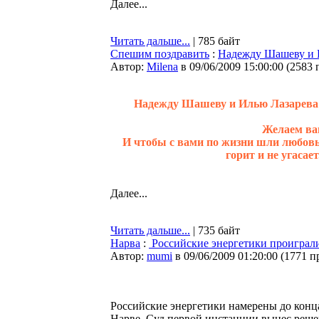
Далее...
Читать дальше...
| 785 байт
Спешим поздравить
:
Надежду Шашеву и 
Автор:
Milena
в 09/06/2009 15:00:00
(
2583 
Надежду Шашеву и Илью Лазарева д
Желаем вам
И чтобы с вами по жизни шли любовь,
горит и не угасае
Далее...
Читать дальше...
| 735 байт
Нарва
:
Российские энергетики проиграл
Автор:
mumi
в 09/06/2009 01:20:00
(
1771 п
Российские энергетики намерены до конца
Нарве. Суд первой инстанции вынес решен