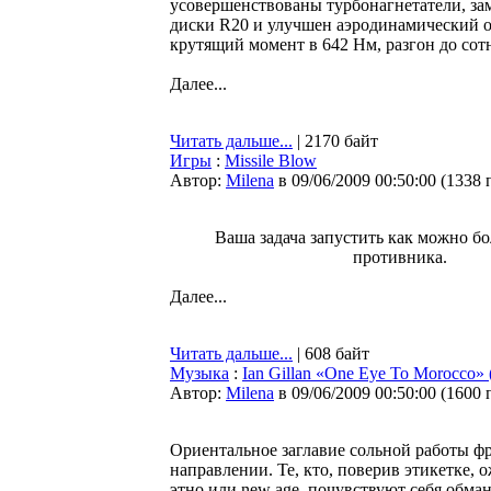
усовершенствованы турбонагнетатели, за
диски R20 и улучшен аэродинамический об
крутящий момент в 642 Нм, разгон до сотн
Далее...
Читать дальше...
| 2170 байт
Игры
:
Missile Blow
Автор:
Milena
в 09/06/2009 00:50:00
(
1338 
Ваша задача запустить как можно бо
противника.
Далее...
Читать дальше...
| 608 байт
Музыка
:
Ian Gillan «One Eye To Morocco» 
Автор:
Milena
в 09/06/2009 00:50:00
(
1600 
Ориентальное заглавие сольной работы ф
направлении. Те, кто, поверив этикетке, 
этно или new age, почувствуют себя обма