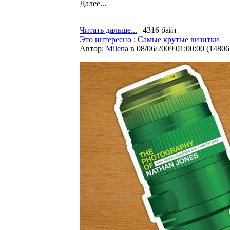
Далее...
Читать дальше...
| 4316 байт
Это интересно
:
Самые крутые визитки
Автор:
Milena
в 08/06/2009 01:00:00
(
14806