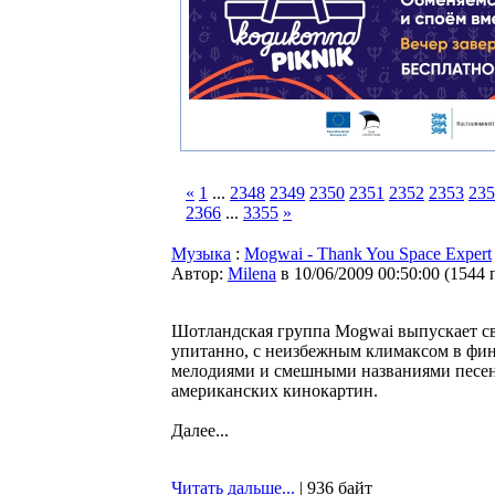
«
1
...
2348
2349
2350
2351
2352
2353
235
2366
...
3355
»
Музыка
:
Mogwai - Thank You Space Expert
Автор:
Milena
в 10/06/2009 00:50:00
(
1544 
Шотландская группа Mogwai выпускает св
упитанно, с неизбежным климаксом в фин
мелодиями и смешными названиями песен
американских кинокартин.
Далее...
Читать дальше...
| 936 байт