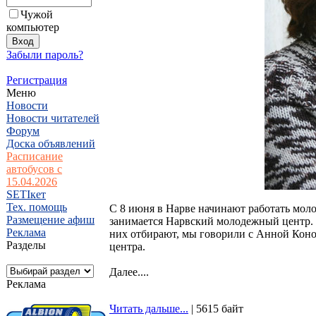
Чужой
компьютер
Забыли пароль?
Регистрация
Меню
Новости
Новости читателей
Форум
Доска объявлений
Расписание
автобусов с
15.04.2026
SETIкет
Тех. помощь
C 8 июня в Нарве начинают работать мол
Размещение афиш
занимается Нарвский молодежный центр. 
Реклама
них отбирают, мы говорили с Анной Кон
Разделы
центра.
Далее....
Реклама
Читать дальше...
| 5615 байт