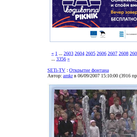
«
1
...
2603
2604
2605
2606
2607
2608
260
...
3356
»
SETi-TV
:
Открытие фонтана
Автор:
amkr
в 06/09/2007 15:10:00
(
3916 п