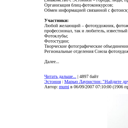
Организация блиц-фотоконкурсов;
Обмен информацией связанной с фотоиск
Участники:
Любой желающий – фотохудожник, фотожу
профессионал, так и любитель, известны
Фотоклубы;
Фотостудии;
Творческие фотографические объединения
Региональные отделения Союза фотохудо
Далее...
Читать дальше...
| 4897 байт
Эстония
:
Марью Лауристин: "Найдите дру
Автор:
mumi
в 06/09/2007 07:10:00
(
1906 п