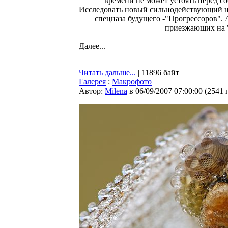
времени не может устоять перед 
Исследовать новый сильнодействующий на
спецназа будущего -"Прогрессоров". 
приезжающих на "
Далее...
Читать дальше...
| 11896 байт
Галерея
:
Макрофото
Автор:
Milena
в 06/09/2007 07:00:00
(
2541 