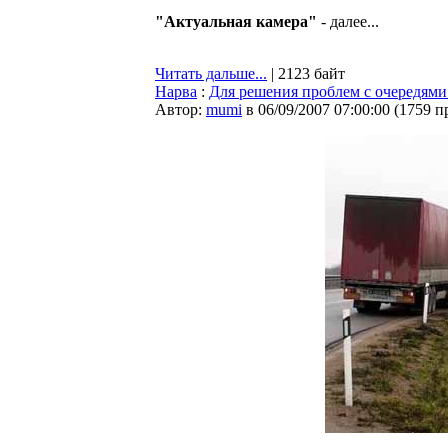
"Актуальная камера"
- далее...
Читать дальше...
| 2123 байт
Нарва
:
Для решения проблем с очередями
Автор:
mumi
в 06/09/2007 07:00:00
(
1759 п