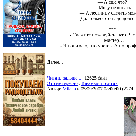
— А еще что?
— Могу не копать.
— А лестницу сделать мож
— Да. Только это надо долго 
***
- Скажите пожалуйста, кто Вас
- Мастер…
- Я понимаю, что мастер. А по проф
Далее...
Читать дальше...
| 12625 байт
Это интересно
:
Вязаный позитив
Автор:
Milena
в 05/09/2007 08:00:00
(
2274 