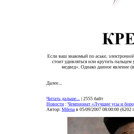
Если ваш знакомый по аське, электронно
стоит удивляться или крутить пальцем 
медвед». Однако данное явление (
Далее...
Читать дальше...
| 2555 байт
Новости
:
Чемпионат «Лучшие усы и боро
Автор:
Milena
в 05/09/2007 08:00:00
(
6202 