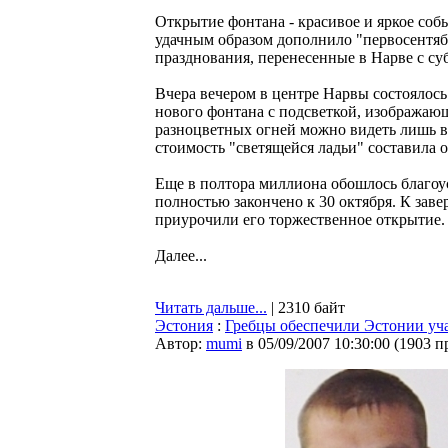
Открытие фонтана - красивое и яркое со
удачным образом дополнило "первосентя
празднования, перенесенные в Нарве с су
Вчера вечером в центре Нарвы состоялось
нового фонтана с подсветкой, изображающ
разноцветных огней можно видеть лишь в
стоимость "светящейся ладьи" составила о
Еще в полтора миллиона обошлось благоус
полностью закончено к 30 октября. К зав
приурочили его торжественное открытие.
Далее...
Читать дальше...
| 2310 байт
Эстония
:
Гребцы обеспечили Эстонии уча
Автор:
mumi
в 05/09/2007 10:30:00
(
1903 п