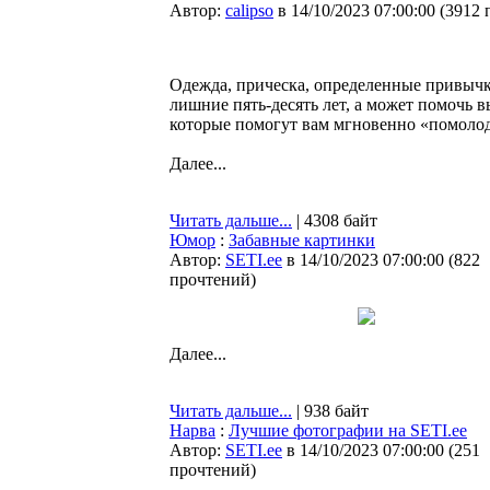
Автор:
calipso
в 14/10/2023 07:00:00
(
3912 
Одежда, прическа, определенные привычк
лишние пять-десять лет, а может помочь 
которые помогут вам мгновенно «помолоде
Далее...
Читать дальше...
| 4308 байт
Юмор
:
Забавные картинки
Автор:
SETI.ee
в 14/10/2023 07:00:00
(
822
прочтений
)
Далее...
Читать дальше...
| 938 байт
Нарва
:
Лучшие фотографии на SETI.ee
Автор:
SETI.ee
в 14/10/2023 07:00:00
(
251
прочтений
)