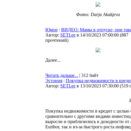
Фото: Darja Akakjeva
Юмор
:
ВИДЕО: Мамы в отпуске, они так
Автор:
SETI.ee
в 14/10/2023 07:00:00
(
887
прочтений
)
Далее...
Читать дальше...
| 312 байт
Эстония
:
Покупка недвижимости в кредит
Автор:
SETI.ee
в 13/10/2023 07:30:00
(
519 
Покупка недвижимости в кредит с целью с
сравнительно с другими видами инвестиц
выросли и приблизились к доходности от а
Euribor, так и из-за быстрого роста инфл