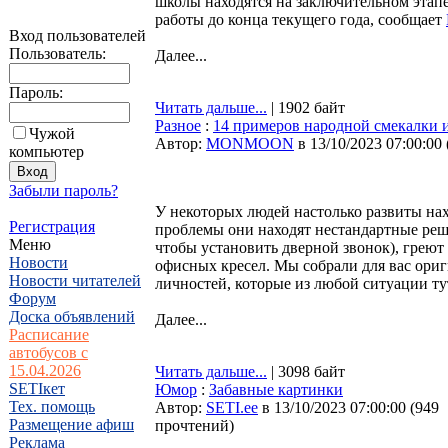
школы находятся на заключительном этапе
работы до конца текущего года, сообщает
Вход пользователей
Пользователь:
Далее...
Пароль:
Читать дальше...
| 1902 байт
Разное
:
14 примеров народной смекалки 
Чужой
Автор:
MONMOON
в 13/10/2023 07:00:00
компьютер
Забыли пароль?
У некоторых людей настолько развиты нах
Регистрация
проблемы они находят нестандартные реш
Меню
чтобы установить дверной звонок), греют
Новости
офисных кресел. Мы собрали для вас ори
Новости читателей
личностей, которые из любой ситуации т
Форум
Доска объявлений
Далее...
Расписание
автобусов с
15.04.2026
Читать дальше...
| 3098 байт
SETIкет
Юмор
:
Забавные картинки
Тех. помощь
Автор:
SETI.ee
в 13/10/2023 07:00:00
(
949
Размещение афиш
прочтений
)
Реклама