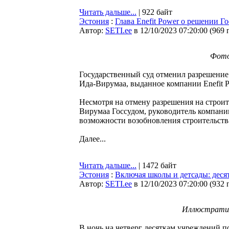
Читать дальше...
| 922 байт
Эстония
:
Глава Enefit Power о решении Г
Автор:
SETI.ee
в 12/10/2023 07:20:00
(
969 
Фото:
Государственный суд отменил разрешение 
Ида-Вирумаа, выданное компании Enefit P
Несмотря на отмену разрешения на строит
Вирумаа Госсудом, руководитель компании
возможности возобновления строительст
Далее...
Читать дальше...
| 1472 байт
Эстония
:
Включая школы и детсады: дес
Автор:
SETI.ee
в 12/10/2023 07:20:00
(
932 
Иллюстратив
В ночь на четверг десяткам учреждений п