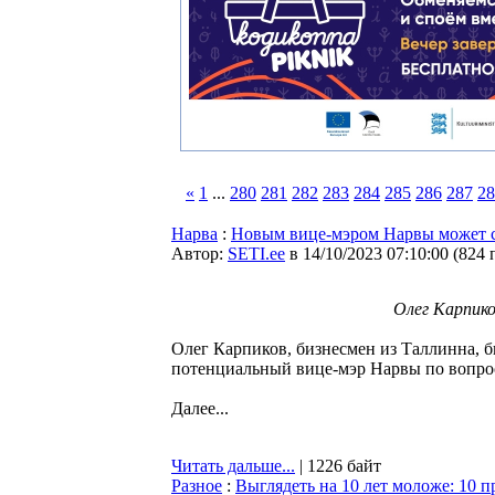
«
1
...
280
281
282
283
284
285
286
287
28
Нарва
:
Новым вице-мэром Нарвы может с
Автор:
SETI.ee
в 14/10/2023 07:10:00
(
824 
Олег Карпико
Олег Карпиков, бизнесмен из Таллинна, б
потенциальный вице-мэр Нарвы по вопрос
Далее...
Читать дальше...
| 1226 байт
Разное
:
Выглядеть на 10 лет моложе: 10 п