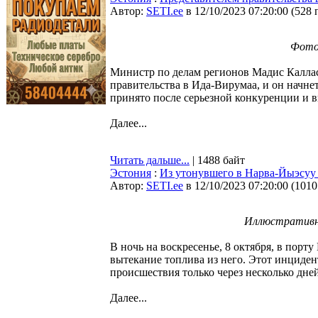
Автор:
SETI.ee
в 12/10/2023 07:20:00
(
528 
Фото:
Министр по делам регионов Мадис Каллас
правительства в Ида-Вирумаа, и он начне
принято после серьезной конкуренции и 
Далее...
Читать дальше...
| 1488 байт
Эстония
:
Из утонувшего в Нарва-Йыэсуу 
Автор:
SETI.ee
в 12/10/2023 07:20:00
(
1010
Иллюстративно
В ночь на воскресенье, 8 октября, в порт
вытекание топлива из него. Этот инциден
происшествия только через несколько дней
Далее...