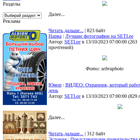
Разделы
Далее...
Реклама
Читать дальше...
| 823 байт
Нарва
:
Лучшие фотографии на SETI.ee
Автор:
SETI.ee
в 13/10/2023 07:00:00
(
263
прочтений
)
Фото: sebraphoto
Юмор
:
ВИДЕО: Охранник, который работа
день
Автор:
SETI.ee
в 13/10/2023 07:00:00
(
829 
Далее...
Читать дальше...
| 312 байт
Эстония
:
Представителем правительства 