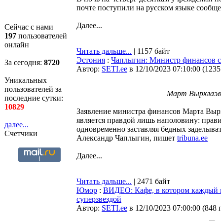
почте поступили на русском языке сообще
Далее...
Сейчас с нами
197
пользователей
онлайн
Читать дальше...
| 1157 байт
Эстония
:
Чаплыгин: Министр финансов с
За сегодня:
8720
Автор:
SETI.ee
в 12/10/2023 07:10:00
(
1235
Уникальных
пользователей за
Март Вырклаэв.
последние сутки:
10829
Заявление министра финансов Марта Выркл
является правдой лишь наполовину: прави
далее...
одновременно заставляя бедных заделыват
Счетчики
Александр Чаплыгин, пишет
tribuna.ee
Далее...
Читать дальше...
| 2471 байт
Юмор
:
ВИДЕО: Кафе, в котором каждый 
суперзвездой
Автор:
SETI.ee
в 12/10/2023 07:00:00
(
848 