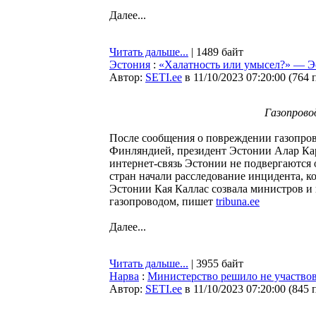
Далее...
Читать дальше...
| 1489 байт
Эстония
:
«Халатность или умысел?» — Эс
Автор:
SETI.ee
в 11/10/2023 07:20:00
(
764 
Газопровод
После сообщения о повреждении газопрово
Финляндией, президент Эстонии Алар Кари
интернет-связь Эстонии не подвергаются 
стран начали расследование инцидента, к
Эстонии Кая Каллас созвала министров и
газопроводом, пишет
tribuna.ee
Далее...
Читать дальше...
| 3955 байт
Нарва
:
Министерство решило не участвов
Автор:
SETI.ee
в 11/10/2023 07:20:00
(
845 