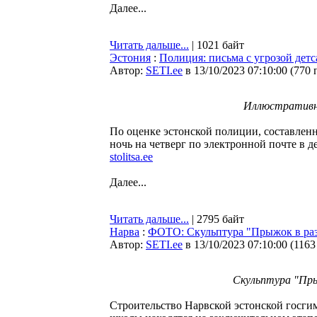
Далее...
Читать дальше...
| 1021 байт
Эстония
:
Полиция: письма с угрозой дет
Автор:
SETI.ee
в 13/10/2023 07:10:00
(
770 
Иллюстративн
По оценке эстонской полиции, составленн
ночь на четверг по электронной почте в 
stolitsa.ee
Далее...
Читать дальше...
| 2795 байт
Нарва
:
ФОТО: Скульптура "Прыжок в раз
Автор:
SETI.ee
в 13/10/2023 07:10:00
(
1163
Скульптура "Пры
Строительство Нарвской эстонской госги