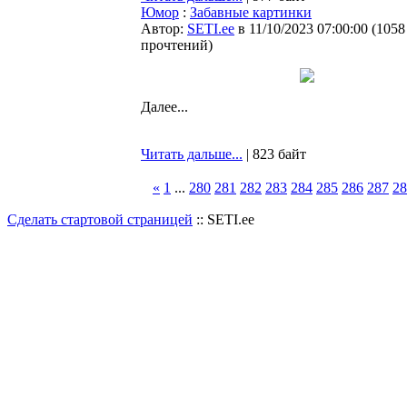
Юмор
:
Забавные картинки
Автор:
SETI.ee
в 11/10/2023 07:00:00
(
1058
прочтений
)
Далее...
Читать дальше...
| 823 байт
«
1
...
280
281
282
283
284
285
286
287
28
Сделать стартовой страницей
:: SETI.ee