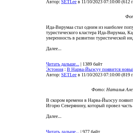
Автор:
SETI.ee
в 11/10/2023 07:10:00
(
612 
Фот
Ида-Вирумаа стал одним из наиболее поп
туристического кластера Ида-Вирумаа, Ка
уверенность в развитии туристической и
Далее...
Читать дальше...
| 1389 байт
Эстония
:
В Нарва-Йыэсуу появится новый
Автор:
SETI.ee
в 11/10/2023 07:10:00
(
819 
Фото: Наталья Алек
В скором времени в Нарва-Йыэсуу появит
Игорю Северянину, который провел часть
Далее...
Читать дальше...
| 977 байт