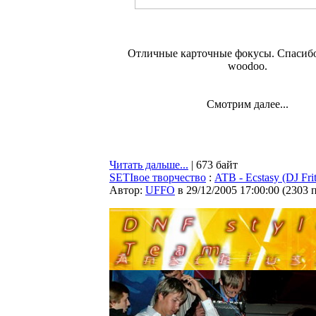
Отличные карточные фокусы. Спасибо
woodoo.
Смотрим далее...
Читать дальше...
| 673 байт
SETIвое творчество
:
ATB - Ecstasy (DJ Fri
Автор:
UFFO
в 29/12/2005 17:00:00
(
2303 