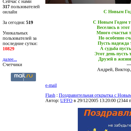
Сейчас с нами
317
пользователей
С Новым Го
онлайн
С Новым Годом т
За сегодня:
519
Веселись в этот 
Много счастья 
Уникальных
Но особенно сч
пользователей за
Пусть надежда 
последние сутки:
А судьба пусть
10829
Этот день пусть 
Друзей в жизни
далее...
---
Счетчики
Андрей, Виктор,
e-mail
Flash
:
Поздравительная открытка с Новы
Автор:
UFFO
в 29/12/2005 13:20:00
(
2344 