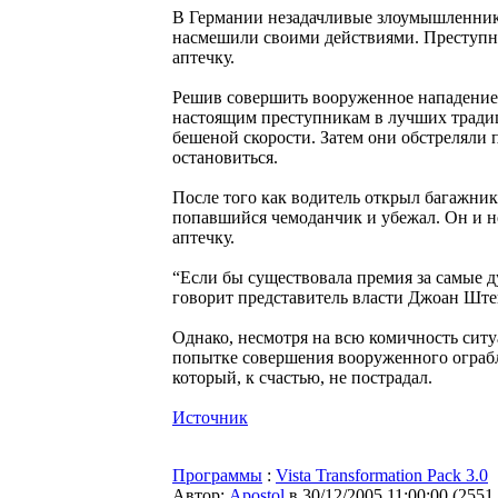
В Германии незадачливые злоумышленники
насмешили своими действиями. Преступн
аптечку.
Решив совершить вооруженное нападение 
настоящим преступникам в лучших традиц
бешеной скорости. Затем они обстреляли 
остановиться.
После того как водитель открыл багажник
попавшийся чемоданчик и убежал. Он и не
аптечку.
“Если бы существовала премия за самые д
говорит представитель власти Джоан Шт
Однако, несмотря на всю комичность ситу
попытке совершения вооруженного ограбл
который, к счастью, не пострадал.
Источник
Программы
:
Vista Transformation Pack 3.0
Автор:
Apostol
в 30/12/2005 11:00:00
(
2551