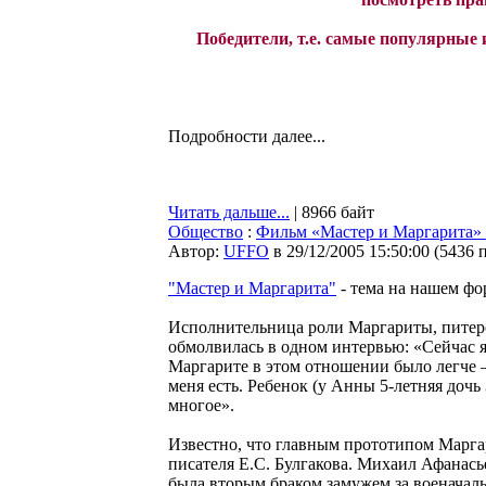
Победители, т.е. самые популярные
Подробности далее...
Читать дальше...
| 8966 байт
Общество
:
Фильм «Мастер и Маргарита» з
Автор:
UFFO
в 29/12/2005 15:50:00
(
5436 
"Мастер и Маргарита"
- тема на нашем фо
Исполнительница роли Маргариты, питерс
обмолвилась в одном интервью: «Сейчас я
Маргарите в этом отношении было легче – 
меня есть. Ребенок (у Анны 5-летняя дочь 
многое».
Известно, что главным прототипом Марга
писателя Е.С. Булгакова. Михаил Афанасье
была вторым браком замужем за военачал