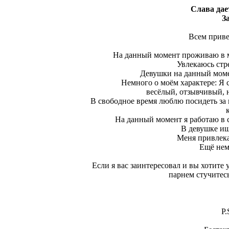
Слава да
З
Всем приве
На данный момент проживаю в м
Увлекаюсь стр
Девушки на данный момен
Немного о моём характере: Я
весёлый, отзывчивый, 
В свободное время люблю посидеть за к
На данный момент я работаю в с
В девушке ищу
Меня привлека
Ещё нем
Если я вас заинтересовал и вы хотите
парнем стучитесь
P.