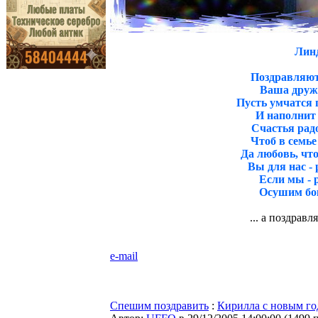
Линд
Поздравляют
Ваша друж
Пусть умчатся 
И наполнит
Счастья радо
Чтоб в семье
Да любовь, что
Вы для нас - 
Если мы - 
Осушим бок
... а поздравл
e-mail
Спешим поздравить
:
Кирилла с новым го