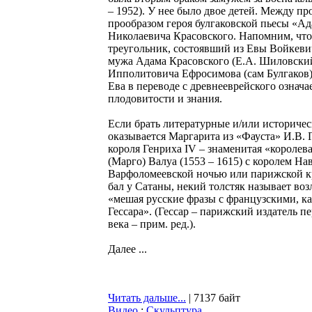
– 1952). У нее было двое детей. Между 
прообразом героя булгаковской пьесы «Ад
Николаевича Красовского. Напомним, чт
треугольник, состоявший из Евы Войкевич
мужа Адама Красовского (Е.А. Шиловски
Ипполитовича Ефросимова (сам Булгаков)
Ева в переводе с древнееврейского означа
плодовитости и знания.
Если брать литературные и/или историчес
оказывается Маргарита из «Фауста» И.В. 
короля Генриха IV – знаменитая «короле
(Марго) Валуа (1553 – 1615) с королем Н
Варфоломеевской ночью или парижской кр
бал у Сатаны, некий толстяк называет во
«мешая русские фразы с французскими, ка
Гессара». (Гессар – парижский издатель 
века – прим. ред.).
Далее ...
Читать дальше...
| 7137 байт
Видео
:
Скульптура