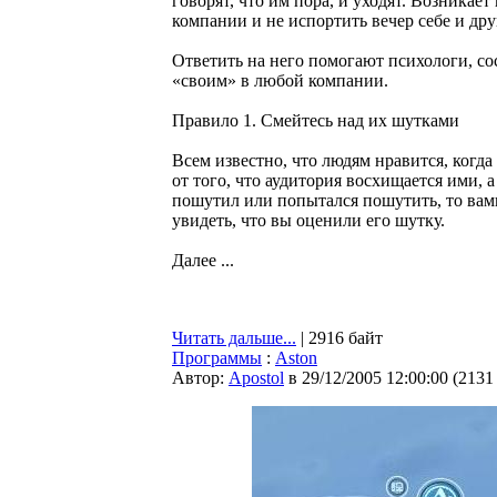
говорят, что им пора, и уходят. Возникает
компании и не испортить вечер себе и др
Ответить на него помогают психологи, сос
«своим» в любой компании.
Правило 1. Смейтесь над их шутками
Всем известно, что людям нравится, когд
от того, что аудитория восхищается ими, 
пошутил или попытался пошутить, то вам
увидеть, что вы оценили его шутку.
Далее ...
Читать дальше...
| 2916 байт
Программы
:
Aston
Автор:
Apostol
в 29/12/2005 12:00:00
(
2131