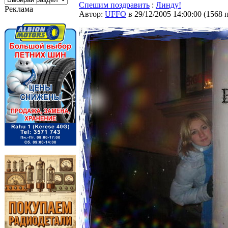
Спешим поздравить
:
Линду!
Реклама
Автор:
UFFO
в 29/12/2005 14:00:00
(
1568 