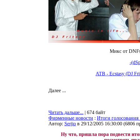
Микс от DNFst
-(dS
ATB - Ecstasy (DJ Fri
Далее ...
Читать дальше...
| 674 байт
Фирменные новости
:
Итоги голосования 
Автор:
Serjio
в 29/12/2005 16:30:00
(
6806 п
Ну что, пришла пора подвести итог
посмотреть прав