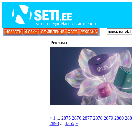
Реклама
«
1
...
2875
2876
2877
2878
2879
2880
288
2893
...
3355
»