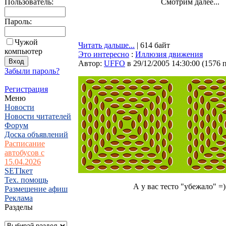
Пользователь:
Смотрим далее...
Пароль:
Чужой
Читать дальше...
| 614 байт
компьютер
Это интересно
:
Иллюзия движения
Автор:
UFFO
в 29/12/2005 14:30:00
(
1576 
Забыли пароль?
Регистрация
Меню
Новости
Новости читателей
Форум
Доска объявлений
Расписание
автобусов с
15.04.2026
SETIкет
Тех. помощь
А у вас тесто "убежало" =)
Размещение афиш
Реклама
Разделы