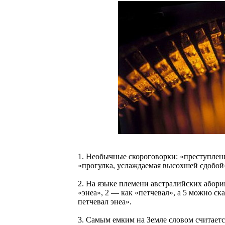
1. Необычные скороговорки: «преступлени
«прогулка, услаждаемая высохшей сдобой
2. На языке племени австралийских абори
«энеа», 2 — как «петчевал», а 5 можно с
петчевал энеа».
3. Самым емким на Земле словом считается