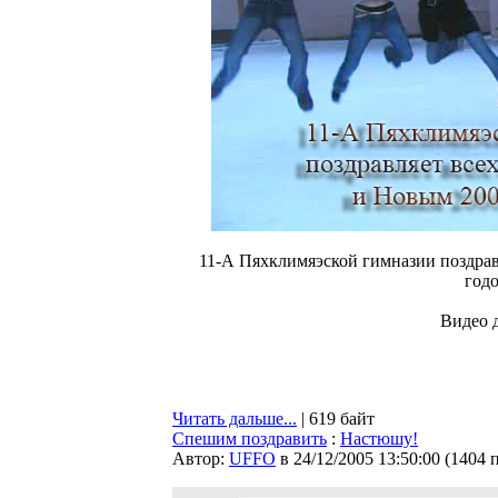
11-А Пяхклимяэской гимназии поздрав
годо
Видео д
Читать дальше...
| 619 байт
Спешим поздравить
:
Настюшу!
Автор:
UFFO
в 24/12/2005 13:50:00
(
1404 