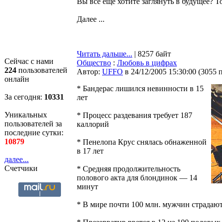
Вы все ещё хотите заглянуть в будущее? Т
Далее ...
Читать дальше...
| 8257 байт
Сейчас с нами
Общество
:
Любовь в цифрах
224
пользователей
Автор:
UFFO
в 24/12/2005 15:30:00
(
3055 
онлайн
* Бандерас лишился невинности в 15
За сегодня:
10331
лет
Уникальных
* Процесс раздевания требует 187
пользователей за
каллорий
последние сутки:
10879
* Пенелопа Крус снялась обнаженной
в 17 лет
далее...
Счетчики
* Средняя продолжительность
полового акта для блондинок — 14
минут
* В мире почти 100 млн. мужчин страдаю