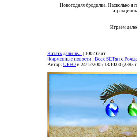
Новогодняя бродилка. Насколько я 
атракционы
Играем далее
Читать дальше...
| 1002 байт
Фирменные новости
:
Всех SETян с Рожд
Автор:
UFFO
в 24/12/2005 18:10:00
(
2383 