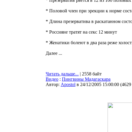
* Презерватив рвется в 12 из 100 половых
* Половой член при эрекции к норме соста
* Длина презерватива в раскатанном сост
* Россияне тратят на секс 12 минут
* Женатики болеют в два раза реже холост
Далее ...
Читать дальше...
| 2558 байт
Видео
:
Пингвины Мадагаскара
Автор:
Apostol
в 24/12/2005 15:00:00
(
4629