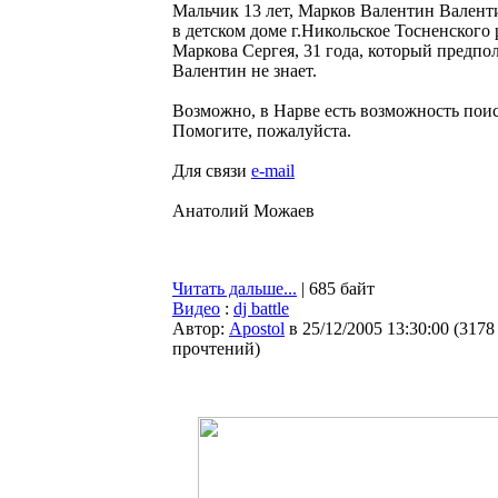
Мальчик 13 лет, Марков Валентин Валент
в детском доме г.Никольское Тосненского
Маркова Сергея, 31 года, который предпо
Валентин не знает.
Возможно, в Нарве есть возможность поис
Помогите, пожалуйста.
Для связи
e-mail
Анатолий Можаев
Читать дальше...
| 685 байт
Видео
:
dj battle
Автор:
Apostol
в 25/12/2005 13:30:00
(
3178
прочтений
)