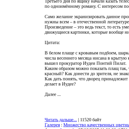
Третьего дня по ящику начали казать тел
по одноимённому роману. С интересом по
Само желание экранизировать данное прои
нужны всем – в отечественной литератур
Произведение – это ведь текст, то есть ум
движущиеся картинки, которые вообще ник
Цитата:
В белом плаще с кровавым подбоем, шарк
числа весеннего месяца нисана в крытую
вышел прокуратор Иудеи Понтий Пилат.
Каким образом можно показать плащ так, 
красный? Как донести до зрителя, не зна
Как дать понять, что дворец принадлежит
делает в Иудее?
Далее ...
Читать дальше...
| 11520 байт
Галерея
:
Множество качественных цветны