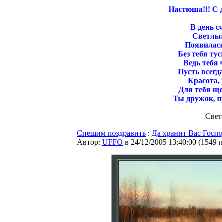
Настюша!!! C 
В день с
Светлый
Появилась
Без тебя тус
Ведь тебя 
Пусть всегда
Красота, 
Для тебя ще
Ты дружок, п
Све
Спешим поздравить
:
Да хранит Вас Госпо
Автор:
UFFO
в 24/12/2005 13:40:00
(
1549 