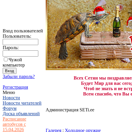
Вход пользователей
Пользователь:
Пароль:
Чужой
компьютер
Забыли пароль?
Всех Сетян мы поздравля
Будет Мир для вас сего
Регистрация
Чтоб не знать и не вст
Меню
Всем спасибо, что Вы 
Новости
Новости читателей
Форум
Администрация SETi.ee
Доска объявлений
Расписание
автобусов с
15.04.2026
Галерея
:
Холодное оружие