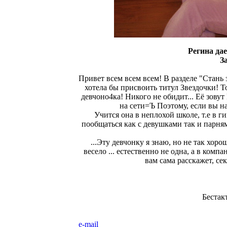
Регина да
З
Привет всем всем всем! В разделе "Стань 
хотела бы присвоить титул Звездочки! То
девчоно4ка! Никого не обидит... Её зовут
на сети=Ъ Поэтому, если вы на
Учится она в неплохой школе, т.е в ги
пообщаться как с девушками так и парнями
...Эту девчонку я знаю, но не так хор
весело ... естественно не одна, а в комп
вам сама расскажет, се
Бестак
e-mail