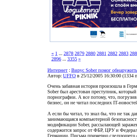
«
1
...
2878
2879
2880
2881
2882
2883
288
2896
...
3355
»
Интернет
:
Вирус Sober помог обнаружит
Автор:
UFFO
в 25/12/2005 16:30:00
(
1334 
Очень забавная история произошла в Гер
Sober был арестован преступник, который
порнографии. А все потому, что, погрузи
бизнес, он не читал последних IT-новосте
А если бы читал, то знал бы, что не так д
занимающаяся компьютерной безопасност
модификации Sober, рассылающей заражен
содержится запрос от ФБР, ЦРУ и Федера
Германии. Письма примерно следующего 