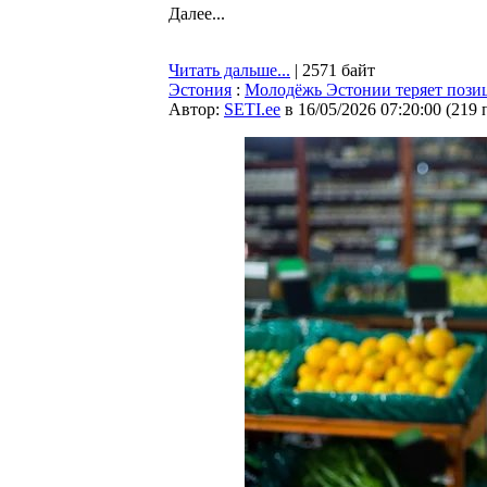
Далее...
Читать дальше...
| 2571 байт
Эстония
:
Молодёжь Эстонии теряет позиц
Автор:
SETI.ee
в 16/05/2026 07:20:00
(
219 