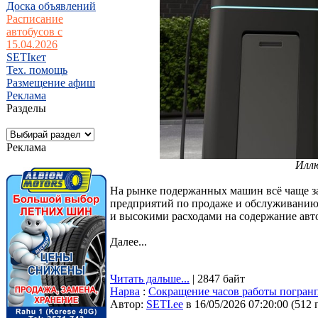
Доска объявлений
Расписание
автобусов с
15.04.2026
SETIкет
Тех. помощь
Размещение афиш
Реклама
Разделы
Реклама
Илл
На рынке подержанных машин всё чаще за
предприятий по продаже и обслуживанию 
и высокими расходами на содержание авто
Далее...
Читать дальше...
| 2847 байт
Нарва
:
Сокращение часов работы погранп
Автор:
SETI.ee
в 16/05/2026 07:20:00
(
512 