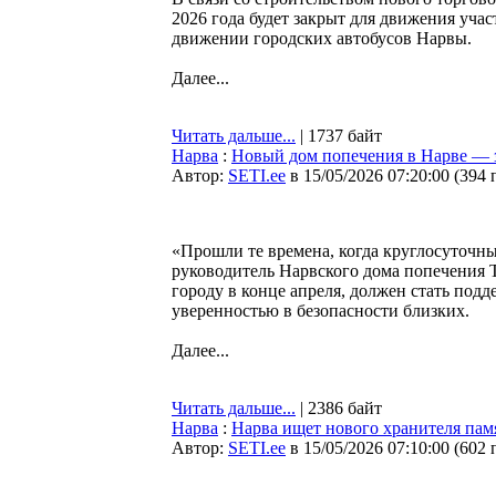
2026 года будет закрыт для движения уча
движении городских автобусов Нарвы.
Далее...
Читать дальше...
| 1737 байт
Нарва
:
Новый дом попечения в Нарве — з
Автор:
SETI.ee
в 15/05/2026 07:20:00
(
394 
«Прошли те времена, когда круглосуточны
руководитель Нарвского дома попечения Т
городу в конце апреля, должен стать под
уверенностью в безопасности близких.
Далее...
Читать дальше...
| 2386 байт
Нарва
:
Нарва ищет нового хранителя пам
Автор:
SETI.ee
в 15/05/2026 07:10:00
(
602 