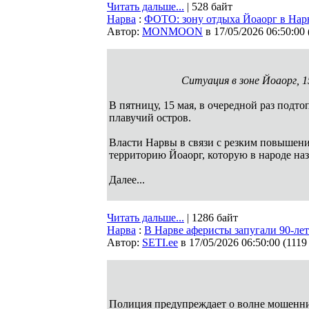
Читать дальше...
| 528 байт
Нарва
:
ФОТО: зону отдыха Йоаорг в Нар
Автор:
MONMOON
в 17/05/2026 06:50:00
Ситуация в зоне Йоаорг, 15
В пятницу, 15 мая, в очередной раз подт
плавучий остров.
Власти Нарвы в связи с резким повышени
территорию Йоаорг, которую в народе н
Далее...
Читать дальше...
| 1286 байт
Нарва
:
В Нарве аферисты запугали 90-л
Автор:
SETI.ee
в 17/05/2026 06:50:00
(
1119
Полиция предупреждает о волне мошенни