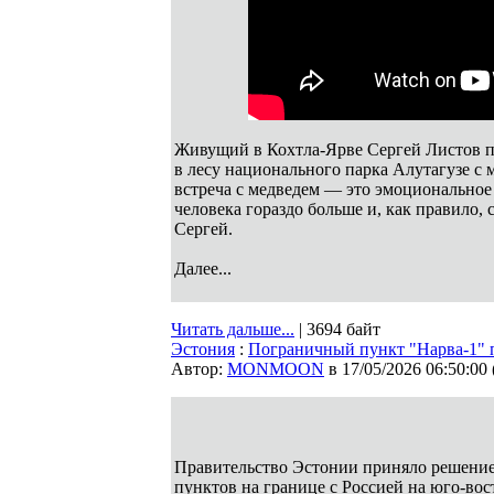
Живущий в Кохтла-Ярве Сергей Листов п
в лесу национального парка Алутагузе с 
встреча с медведем — это эмоциональное п
человека гораздо больше и, как правило, 
Сергей.
Далее...
Читать дальше...
| 3694 байт
Эстония
:
Пограничный пункт "Нарва-1" п
Автор:
MONMOON
в 17/05/2026 06:50:00
Правительство Эстонии приняло решени
пунктов на границе с Россией на юго-во