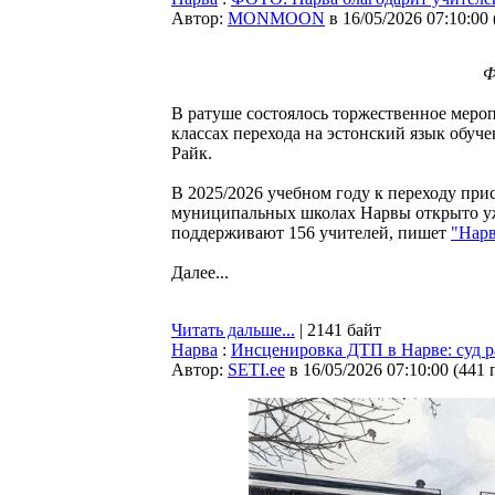
Автор:
MONMOON
в 16/05/2026 07:10:00
Ф
В ратуше состоялось торжественное меро
классах перехода на эстонский язык обуч
Райк.
В 2025/2026 учебном году к переходу присо
муниципальных школах Нарвы открыто уже
поддерживают 156 учителей, пишет
"Нарв
Далее...
Читать дальше...
| 2141 байт
Нарва
:
Инсценировка ДТП в Нарве: суд р
Автор:
SETI.ee
в 16/05/2026 07:10:00
(
441 