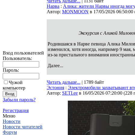
Читать дальше...
| 1131 байт
Нарва
:
Алика: жители Нарвы иногда могут
Автор:
MONMOON
в 17/05/2026 06:50:00
Экскурсия с Аликой Миловой
Родившаяся в Нарве певица Алика Милова 
изменился, хотя иногда, например 9 мая,
Вход пользователей
из-за пристального внимания иностран
Пользователь:
Далее...
Пароль:
Читать дальше...
| 1789 байт
Чужой
Эстония
:
Электромобили захватывают в
компьютер
Автор:
SETI.ee
в 16/05/2026 07:20:00
(
228 
Забыли пароль?
Регистрация
Меню
Новости
Новости читателей
Форум