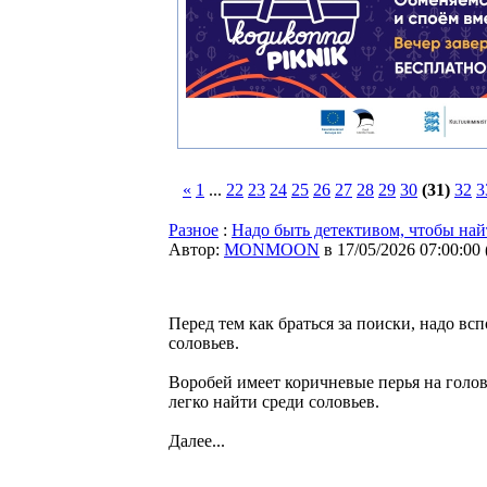
«
1
...
22
23
24
25
26
27
28
29
30
(31)
32
3
Разное
:
Надо быть детективом, чтобы найт
Автор:
MONMOON
в 17/05/2026 07:00:00
Перед тем как браться за поиски, надо вс
соловьев.
Воробей имеет коричневые перья на голове
легко найти среди соловьев.
Далее...