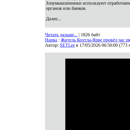
Злоумышленники используют отработанны
органов или банков.
Далее...
Читать дальше...
| 1826 байт
Нарва
:
Житель Кохтла-Ярве провёл час ря
Автор:
SETI.ee
в 17/05/2026 06:50:00
(
773 