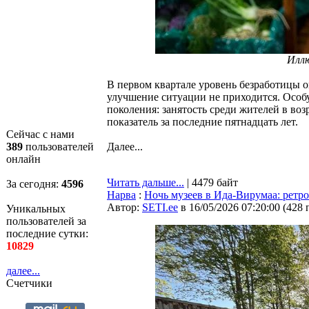
Илл
В первом квартале уровень безработицы о
улучшение ситуации не приходится. Особ
поколения: занятость среди жителей в воз
показатель за последние пятнадцать лет.
Сейчас с нами
389
пользователей
Далее...
онлайн
Читать дальше...
| 4479 байт
За сегодня:
4596
Нарва
:
Ночь музеев в Ида-Вирумаа: ретр
Автор:
SETI.ee
в 16/05/2026 07:20:00
(
428 
Уникальных
пользователей за
последние сутки:
10829
далее...
Счетчики