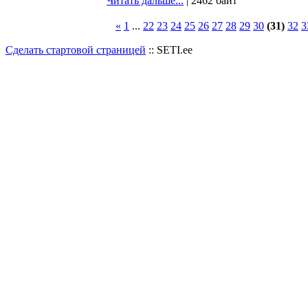
Читать дальше...
| 2462 байт
«
1
...
22
23
24
25
26
27
28
29
30
(31)
32
3
Сделать стартовой страницей
:: SETI.ee