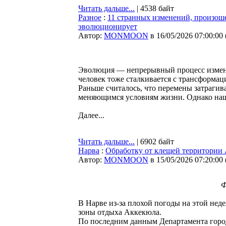
Читать дальше...
| 4538 байт
Разное
:
11 странных изменений, произоше
эволюционирует
Автор:
MONMOON
в 16/05/2026 07:00:00
Эволюция — непрерывный процесс измене
человек тоже сталкивается с трансформац
Раньше считалось, что перемены затраги
меняющимся условиям жизни. Однако наш
Далее...
Читать дальше...
| 6902 байт
Нарва
:
Обработку от клещей территории 
Автор:
MONMOON
в 15/05/2026 07:20:00
Ф
В Нарве из-за плохой погоды на этой нед
зоны отдыха Аккекюла.
По последним данным Департамента городс