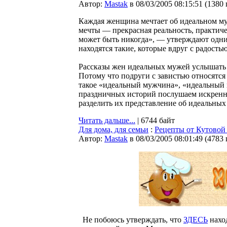
Автор:
Мastak
в 08/03/2005 08:15:51
(
1380
Каждая женщина мечтает об идеальном муж
мечты — прекрасная реальность, практичес
может быть никогда», — утверждают одни.
находятся такие, которые вдруг с радос
Рассказы жен идеальных мужей услышать 
Потому что подруги с завистью относятся 
такое «идеальный мужчина», «идеальный 
праздничных историй послушаем искренне
разделить их представление об идеальных 
Читать дальше...
| 6744 байт
Для дома, для семьи
:
Рецепты от Кутово
Автор:
Мastak
в 08/03/2005 08:01:49
(
4783
Не побоюсь утверждать, что
ЗДЕСЬ
нахо