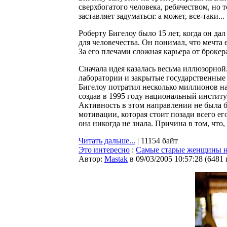
сверхбогатого человека, ребячеством, но 
заставляет задуматься: а может, все-таки...
Роберту Бигелоу было 15 лет, когда он да
для человечества. Он понимал, что мечта 
За его плечами сложная карьера от брокер
Сначала идея казалась весьма иллюзорно
лаборатории и закрытые государственные
Бигелоу потратил несколько миллионов н
создав в 1995 году национальный институт 
Активность в этом направлении не была б
мотивации, которая стоит позади всего его
она никогда не знала. Причина в том, что,
Читать дальше...
| 11154 байт
Это интересно
:
Самые старые женщины н
Автор:
Мastak
в 09/03/2005 10:57:28
(
6481