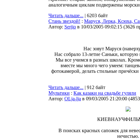
аналогичным циклам подвержены морские 
Читать дальше...
| 6203 байт
Стань звездой!
:
Маруся, Лерка, Ксюха, С
Автор:
Serjio
в 10/03/2005 09:02:15
(
3626 п
Нас зовут Маруся (наверху
Нас собрало 13-летие Саньки, которую
Мы все учимся в разных школах. Кроме
вместе мы много чего умеем: танцев
фотокамерой, делать стильные причёски 
Читать дальше...
| 912 байт
Мультики
:
Как казаки на свадьбе гуляли
Автор:
OLja-lja
в 09/03/2005 21:20:00
(
4853
КИЕВНАУЧФИЛЬМ, 
В поисках красных сапожек для невес
нечистью.