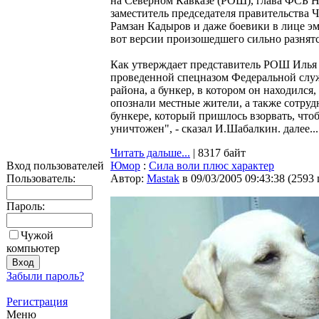
на Северном Кавказе (РОШ), глава ФСБ 
заместитель председателя правительства 
Рамзан Кадыров и даже боевики в лице эм
вот версии произошедшего сильно разнятс
Как утверждает представитель РОШ Илья 
проведенной спецназом Федеральной служ
района, а бункер, в котором он находился
опознали местные жители, а также сотру
бункере, который пришлось взорвать, что
уничтожен", - сказал И.Шабалкин. далее...
Читать дальше...
| 8317 байт
Вход пользователей
Юмор
:
Сила воли плюс характер
Пользователь:
Автор:
Мastak
в 09/03/2005 09:43:38
(
2593
Пароль:
Чужой
компьютер
Забыли пароль?
Регистрация
Меню