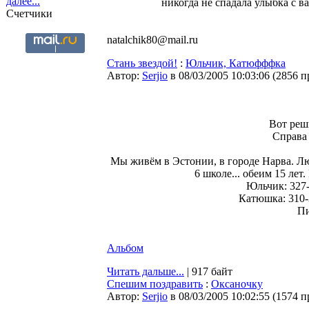
далее...
никогда не спадала улыбка с в
Счетчики
natalchik80@mail.ru
Стань звездой!
:
Юльчик, Катюфффка
Автор:
Serjio
в 08/03/2005 10:03:06
(
2856 п
Вот реш
Cправа 
Мы живём в Эстонии, в городе Нарва. Лю
6 школе... обеим 15 лет
Юльчик: 327-8
Катюшка: 310-3
Пи
Альбом
Читать дальше...
| 917 байт
Спешим поздравить
:
Оксаночку
Автор:
Serjio
в 08/03/2005 10:02:55
(
1574 п