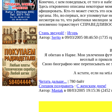
Конечно, с кем поведешься, от того и наб
Здесь откровенно описаны некоторые мом
афишировать. Кто-то может счесть это ос
органы. Но, во-первых, все упомянутые н
несмотря на то, что работники милиции за
неизменно торжествует СПРАВЕДЛИВО
Стань звездой!
:
Игорь
Автор:
Serjio
в 09/03/2005 08:46:50
(
1735 п
В
Я обитаю в Нарве. Мои увлечения футбо
веселый и приколь
Свою биографию мне переписывать не хо
А кстати, если на seti.
Читать дальше...
| 780 байт
Спешим поздравить
:
С женским днем!
Автор:
Мastak
в 08/03/2005 19:15:36
(
2452