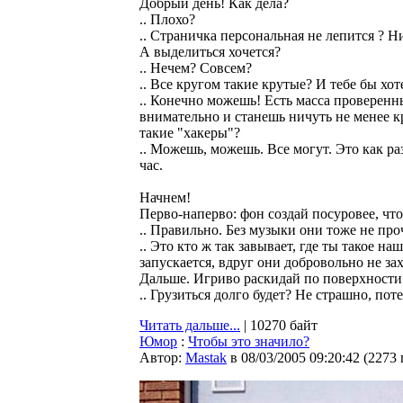
Добрый день! Как дела?
.. Плохо?
.. Страничка персональная не лепится ? Н
А выделиться хочется?
.. Нечем? Совсем?
.. Все кругом такие крутые? И тебе бы хот
.. Конечно можешь! Есть масса проверен
внимательно и станешь ничуть не менее к
такие "хакеры"?
.. Можешь, можешь. Все могут. Это как раз
час.
Начнем!
Перво-наперво: фон создай посуровее, что
.. Правильно. Без музыки они тоже не про
.. Это кто ж так завывает, где ты такое 
запускается, вдруг они добровольно не за
Дальше. Игриво раскидай по поверхности 
.. Грузиться долго будет? Не страшно, потер
Читать дальше...
| 10270 байт
Юмор
:
Чтобы это значило?
Автор:
Мastak
в 08/03/2005 09:20:42
(
2273