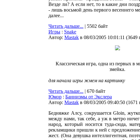
Везде ли? А если нет, то в какие дни позд
- лишь восьмой день первого весеннего м
далее...
Читать дальше...
| 5502 байт
Игры
:
Snake
Автор:
Мastak
в 08/03/2005 10:01:11
(
3649 
Классическая игра, одна из первых в 
змейка.
для начала игры жмем на картинку
Читать дальше...
| 670 байт
Юмор
:
Баннизмы от Экслера
Автор:
Мastak
в 08/03/2005 09:40:50
(
1671
Бедняжке Алсу, сокрушается Gloin, жутк
между нами, так себе, а уж в метро ниче
народ, который носится туда-сюда, мате
рекламщики пришли к ней с предложением
жест. (Она девушка интеллигентная, поэт