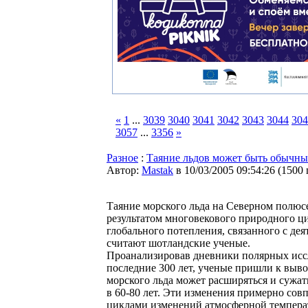
«
1
...
3039
3040
3041
3042
3043
3044
304
3057
...
3356
»
Разное
:
Таяние льдов может быть обычн
Автор:
Мastak
в 10/03/2005 09:54:26
(
1500
Таяние морского льда на Северном полюсе
результатом многовекового природного ци
глобального потепления, связанного с дея
считают шотландские ученые.
Проанализировав дневники полярных иссл
последние 300 лет, ученые пришли к выво
морского льда может расширяться и сужат
в 60-80 лет. Эти изменения примерно сов
циклами изменений атмосферной темпера