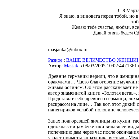
C 8 Марта
Я знаю, я виновата перед тобой, но 
тобо
Желаю тебе счастья, любви, все
Давай опять будем
masjanka@inbox.ru
Разное
:
ВАШЕ ВЕЛИЧЕСТВО ЖЕНЩИНА
Автор:
Мastak
в 08/03/2005 10:02:44
(
1361
Древние германцы верили, что в женщинах
оракулами… Часто благоговение мужчин 
живым богиням. Об этом рассказывает не 
автор знаменитой книги «Золотая ветвь»,
Представьте себе древнего германца, лохм
раскрасом на лице… Так вот, этот дикий с
панегириков «слабой половине человечес
Запах подгоревшей яичницы из кухни, г
одноклассницам букетики видавшей вид
попечению дам через час после окончания
узнает приметы «праздника весны» - Межд