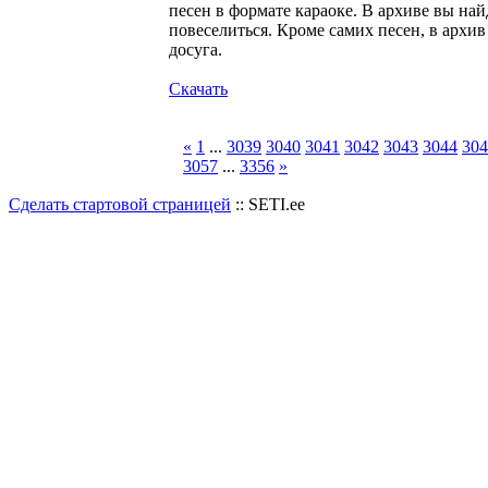
песен в формате караоке. В архиве вы найд
повеселиться. Кроме самих песен, в архи
досуга.
Скачать
«
1
...
3039
3040
3041
3042
3043
3044
304
3057
...
3356
»
Сделать стартовой страницей
:: SETI.ee