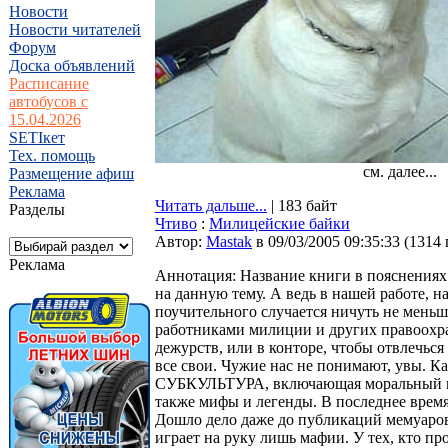
Новости
Новости читателей
Форум
Доска объявлений
Расписание
автобусов с
15.04.2026
SETIкет
Тех. помощь
см. далее...
Размещение афиш
Реклама
Читать дальше...
| 183 байт
Разделы
Чтиво
:
Милицейские байки
Автор:
Мastak
в 09/03/2005 09:35:33
(
1314
Реклама
Аннотация: Название книги в пояснениях
на данную тему. А ведь в нашей работе,
поучительного случается ничуть не меньш
работниками милиции и других правоохр
дежурств, или в конторе, чтобы отвлечься
все свои. Чужие нас не понимают, увы. Ка
СУБКУЛЬТУРА, включающая моральный коде
также мифы и легенды. В последнее время
Дошло дело даже до публикаций мемуаров в
играет на руку лишь мафии. У тех, кто пр