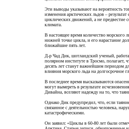
Эти выводы указывают на вероятность тог
изменения арктических льдов – результат
циклических движений, а не предвестие 
климата.
В настоящее время количество морского л
нижней точке цикла, и его нарастание дол
ближайшие пять лет.
Д-р Чад Дик, шотландский ученый, рабо
полярном институте в Тросмо, полагает, 
десять лет станут важнейшим периодом д
влияния морского льда на долгосрочное г
В последнее время высказываются опасени
могут вымереть в результате исчезновения
Дивайна, вселяют надежду на то, что таян
Однако Дик предупредил, что, если таяние
связанное с деятельностью человека, нар
катастрофическими.
Он заявил: «Циклы в 60-80 лет были отмеч
Арктике. Старые записи, обнаруженные н