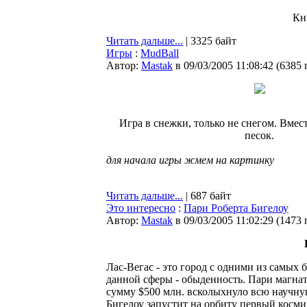
Кн
Читать дальше...
| 3325 байт
Игры
:
MudBall
Автор:
Мastak
в 09/03/2005 11:08:42
(
6385 
Игра в снежки, только не снегом. Вме
песок.
для начала игры жмем на картинку
Читать дальше...
| 687 байт
Это интересно
:
Пари Роберта Бигелоу
Автор:
Мastak
в 09/03/2005 11:02:29
(
1473 
Лас-Вегас - это город с одними из самых
данной сферы - обыденность. Пари магната
сумму $500 млн. всколыхнуло всю научную
Бигелоу запустит на орбиту первый косми