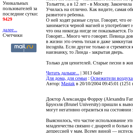
Уникальных
Тольятти, а в 12 лет - в Москву. Закончил
пользователей за
Училась на отлично. Как видите, самая о
последние сутки:
развитого ребенка.
9429
О ней ходят разные слухи. Говорят, что ее 
занимается черной магией и употребляет 
далее...
что она никогда нигде не показывается. Го
Счетчики
Говорят... Много чего говорят. Певица дов
в жизни это очень тихая и даже замкнутая
incognita. Если другие только и стремятся
наизнанку, то Линда - закрытая дверь.
Только для ценителей. Старые песни в жив
Читать дальше...
| 3013 байт
Для дома, для семьи
:
Освежители воздуха
Автор:
Мastak
в 20/10/2004 09:45:01
(
1251
Доктор Александра Форроу (Alexandra Farr
Брунэля (Brunel University) пришли к выв
могут негативно отразиться на состоянии 
Выяснилось, что частое использование эт
младенчества связано с диареей и болью 
депрессией у мам. Всему виной — испуск