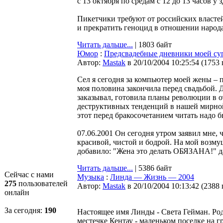
с 13 октября по средам с 12 до 13 часов у
Пикетчики требуют от российских власте
и прекратить геноцид в отношении народа 
Читать дальше...
| 1803 байт
Юмор
:
Предсвадебные дневники моей су
Автор:
Мastak
в 20/10/2004 10:25:54
(
1753
Сел я сегодня за компьютер моей жены – п
моя половина закончила перед свадьбой. Д
заказывал, готовила планы революции в о
деструктивных тенденций в нашей мирной
этот перед бракосочетанием читать надо
07.06.2001 Он сегодня утром заявил мне,
красивой, чистой и бодрой. На мой возму
добавило: "Жена это делать ОБЯЗАНА!" да
Читать дальше...
| 5386 байт
Сейчас с нами
Музыка
:
Линда — Жизнь — 2004
275
пользователей
Автор:
Мastak
в 20/10/2004 10:13:42
(
2388
онлайн
За сегодня:
190
Настоящее имя Линды - Света Гейман. Род
местечке Кентау - маленьком поселке на г