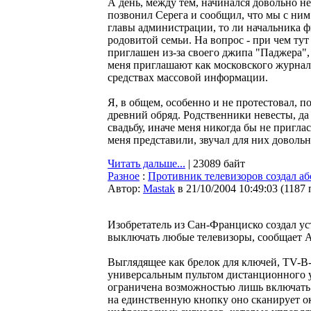
А день, между тем, начинался довольно нев
позвонил Серега и сообщил, что мы с ним
главы администрации, то ли начальника ф
родовитой семьи. На вопрос - при чем тут о
приглашен из-за своего джипа "Паджера",
меня приглашают как московского журнали
средствах массовой информации.
Я, в общем, особенно и не протестовал, п
древний обряд. Родственники невесты, да 
свадьбу, иначе меня никогда бы не пригл
меня представили, звучал для них довольн
Читать дальше...
| 23089 байт
Разное
:
Противник телевизоров создал а
Автор:
Мastak
в 21/10/2004 10:49:03
(
1187 
Изобретатель из Сан-Франциско создал у
выключать любые телевизоры, сообщает Ass
Выглядящее как брелок для ключей, TV-B
универсальным пультом дистанционного 
ограничена возможностью лишь включать
на единственную кнопку оно сканирует о