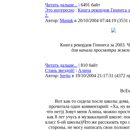
Читать дальше...
| 6491 байт
Это интересно
:
Книга рекордов Гиннеса з
2.
Автор:
Мastak
в 20/10/2004 07:44:19
(
3531
Книга рекордов Гиннеса за 2003. 
для начала просмотра жмем
Читать дальше...
| 810 байт
Стань звездой!
:
Алина
Автор:
Serjio
в 19/10/2004 21:17:31
(
4372 п
ВсЕм
Вот как-то сидела после школы дома, 
прочитала один комментарий: «Ха, ну вы
что нет)) Зовут меня Алина, можно прос
как 8 лет учусь в музыкальной школе: по
класс 6-ой школы))Что же рассказать про с
стороны, не могу написать свои положит