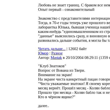
Любовь не знает границ. С браком все н
Опыт первый - ознакомительный
Знакомство с представителями интернаци
Тогда, в 70-е годы теперь уже прошлого 
лаборантка Юлька, бывшая ученица нашей
каким-нибудь "единомышленником из стран
"данные" выяснились сразу, и виновную 
развивались дальше события, я могла бы так
Читать дальше...
| 12602 байт
Юмор
:
Разное
Автор:
Мastak
в 20/10/2004 08:29:11
(
1359 
"Клуб Знатоков"
Вопрос от Вована из Твери.
Внимание на экран!
На экране чиста канкретный пацан говори
"Чиста уважаемые знатоки! Я своему кореш
месяц вернёт. Прошёл месяц - Колян бабло
Прошло три месяца - Колян бабло так и не
Кто в чёрном ящике?"
далее..