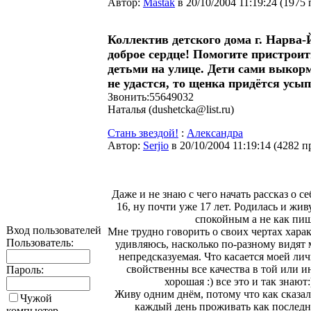
Автор:
Мastak
в 20/10/2004 11:19:24
(
1975 
Коллектив детского дома г. Нарва-
доброе сердце! Помогите пристроит
детьми на улице. Дети сами выкорм
не удастся, то щенка придётся усып
Звонить:55649032
Наталья (dushetcka@list.ru)
Стань звездой!
:
Александра
Автор:
Serjio
в 20/10/2004 11:19:14
(
4282 п
Даже и не знаю с чего начать рассказ о 
16, ну почти уже 17 лет. Родилась и жи
спокойным а не как пиш
Вход пользователей
Мне трудно говорить о своих чертах харак
Пользователь:
удивляюсь, насколько по-разному видят 
непредсказуемая. Что касается моей лич
свойственны все качества в той или и
Пароль:
хорошая :) все это и так знаю
Живу одним днём, потому что как сказал
Чужой
каждый день проживать как последни
компьютер