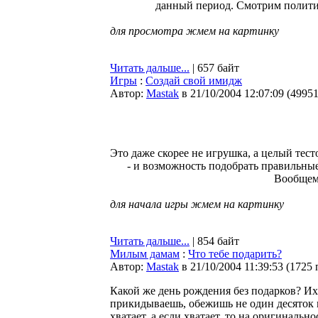
данный период. Смотрим политич
для просмотра жмем на картинку
Читать дальше...
| 657 байт
Игры
:
Создай свой имидж
Автор:
Мastak
в 21/10/2004 12:07:09
(
4995
Это даже скорее не игрушка, а целый тес
- и возможность подобрать правильные
Вообщем,
для начала игры жмем на картинку
Читать дальше...
| 854 байт
Милым дамам
:
Что тебе подарить?
Автор:
Мastak
в 21/10/2004 11:39:53
(
1725 
Какой же день рождения без подарков? Их
прикидываешь, обежишь не один десяток 
хватает, а если хватает, то на оригиналь