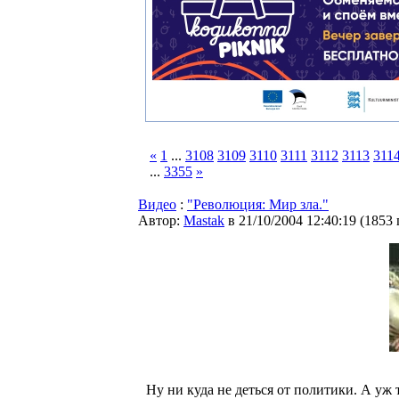
«
1
...
3108
3109
3110
3111
3112
3113
311
...
3355
»
Видео
:
"Революция: Мир зла."
Автор:
Мastak
в 21/10/2004 12:40:19
(
1853
Ну ни куда не деться от политики. А уж т