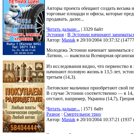
Авторы проекта обещают создать весьма 
торговые площади и офисы, которые предпо
продавать. далее...
Читать дальше...
| 3329 байт
Эстония
:
В Эстонии начинают заниматься
Автор:
Мastak
в 20/10/2004 10:37:32
(
1477
Молодежь Эстонии начинает заниматься се
Латвии, — выяснила Всемирная организац
Из исследования видно, что первенство в
начинают половую жизнь в 13,5 лет, эстон
третьем (14,3).
Литовские мальчики приобретают свой пер
В случае Эстонии соответственно — в 14,1
отстают, например, Украина (14,7), Греция (
Читать дальше...
| 1571 байт
Разное
:
Смертельное трио
Автор:
Мastak
в 20/10/2004 10:37:21
(
1937