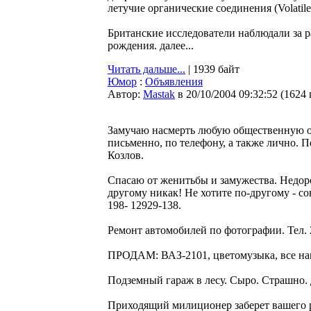
летучие органические соединения (Volatil
Британские исследователи наблюдали за р
рождения. далее...
Читать дальше...
| 1939 байт
Юмор
:
Объявления
Автор:
Мastak
в 20/10/2004 09:32:52
(
1624
Замучаю насмерть любую общественную о
письменно, по телефону, а также лично. П
Козлов.
Спасаю от женитьбы и замужества. Недоро
другому никак! Не хотите по-другому - со
198- 12929-138.
Ремонт автомобилей по фотографии. Тел. 
ПРОДАМ: ВАЗ-2101, цветомузыка, все наво
Подземный гараж в лесу. Сыро. Страшно. Д
Приходящий милиционер заберет вашего ре