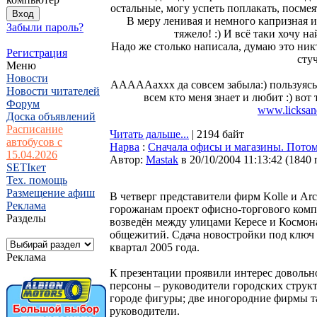
остальные, могу успеть поплакать, посмеят
В меру ленивая и немного капризная и
Забыли пароль?
тяжело! :) И всё таки хочу н
Надо же столько написала, думаю это никт
Регистрация
стуч
Меню
Новости
АААААаххх да совсем забыла:) пользуясь 
Новости читателей
всем кто меня знает и любит :) вот
Форум
www.licksand
Доска объявлений
Расписание
Читать дальше...
| 2194 байт
автобусов с
Нарва
:
Сначала офисы и магазины. Потом
15.04.2026
Автор:
Мastak
в 20/10/2004 11:13:42
(
1840 
SETIкет
Тех. помощь
Размещение афиш
В четверг представители фирм Kolle и Ar
Реклама
горожанам проект офисно-торгового комп
Разделы
возведён между улицами Кересе и Космон
общежитий. Сдача новостройки под ключ 
квартал 2005 года.
Реклама
К презентации проявили интерес доволь
персоны – руководители городских структ
городе фигуры; две иногородние фирмы т
руководители.