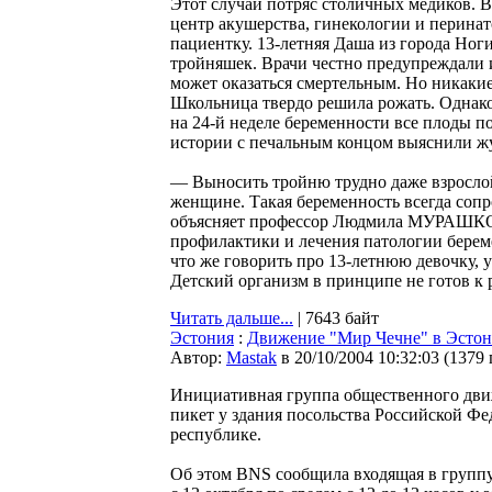
Этот случай потряс столичных медиков. В
центр акушерства, гинекологии и перина
пациентку. 13-летняя Даша из города Ноги
тройняшек. Врачи честно предупреждали и
может оказаться смертельным. Но никакие
Школьница твердо решила рожать. Однак
на 24-й неделе беременности все плоды 
истории с печальным концом выяснили ж
— Выносить тройню трудно даже взросло
женщине. Такая беременность всегда соп
объясняет профессор Людмила МУРАШКО,
профилактики и лечения патологии берем
что же говорить про 13-летнюю девочку, 
Детский организм в принципе не готов к 
Читать дальше...
| 7643 байт
Эстония
:
Движение "Мир Чечне" в Эстони
Автор:
Мastak
в 20/10/2004 10:32:03
(
1379
Инициативная группа общественного движ
пикет у здания посольства Российской Фе
республике.
Об этом BNS сообщила входящая в группу 