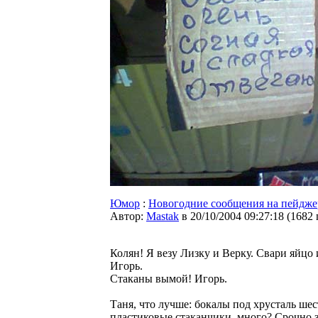
Юмор
:
Новогодние сообщения на пейдже
Автор:
Мastak
в 20/10/2004 09:27:18
(
1682
Колян! Я везу Лизку и Верку. Свари яйцо 
Игорь.
Стаканы вымой! Игорь.
Таня, что лучше: бокалы под хрусталь ше
пластиковые стаканчики, много? Срочно 