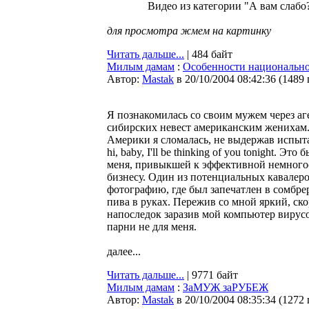
Видео из категории "А вам слабо
для просмотра жмем на картинку
Читать дальше...
| 484 байт
Милым дамам
:
Особенности национальн
Автор:
Мastak
в 20/10/2004 08:42:36
(
1489
Я познакомилась со своим мужем через аг
сибирских невест американским женихам.
Америки я сломалась, не выдержав испыт
hi, baby, I'll be thinking of you tonight. 
меня, привыкшей к эффективной немного
бизнесу. Один из потенциальных кавалеро
фотографию, где был запечатлен в сомбрер
пива в руках. Пережив со мной яркий, ск
напоследок заразив мой компьютер вирусо
парни не для меня.
далее...
Читать дальше...
| 9771 байт
Милым дамам
:
ЗаМУЖ заРУБЕЖ
Автор:
Мastak
в 20/10/2004 08:35:34
(
1272