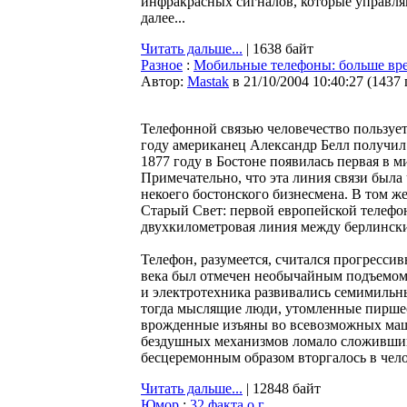
инфракрасных сигналов, которые управля
далее...
Читать дальше...
| 1638 байт
Разное
:
Мобильные телефоны: больше вре
Автор:
Мastak
в 21/10/2004 10:40:27
(
1437
Телефонной связью человечество пользует
году американец Александр Белл получил п
1877 году в Бостоне появилась первая в м
Примечательно, что эта линия связи была
некоего бостонского бизнесмена. В том ж
Старый Свет: первой европейской телефо
двухкилометровая линия между берлинск
Телефон, разумеется, считался прогресси
века был отмечен необычайным подъемом
и электротехника развивались семимильн
тогда мыслящие люди, утомленные пирше
врожденные изъяны во всевозможных маши
бездушных механизмов ломало сложивши
бесцеремонным образом вторгалось в челов
Читать дальше...
| 12848 байт
Юмор
:
32 факта о г....