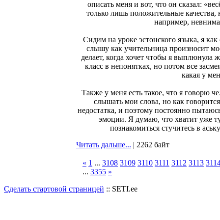
описать меня и вот, что он сказал: «ве
только лишь положительные качества, но
например, невнима
Сидим на уроке эстонского языка, я как
слышу как учительница произносит моё
делает, когда хочет чтобы я выплюнула 
класс в непонятках, но потом все засме
какая у ме
Также у меня есть такое, что я говорю 
слышать мои слова, но как говорится
недостатка, и поэтому постоянно пытаюсь
эмоции. Я думаю, что хватит уже т
познакомиться стучитесь в аську
Читать дальше...
| 2262 байт
«
1
...
3108
3109
3110
3111
3112
3113
311
...
3355
»
Сделать стартовой страницей
:: SETI.ee