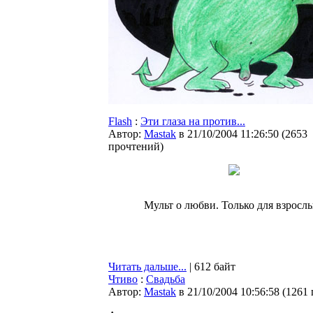
Flash
:
Эти глаза на против...
Автор:
Мastak
в 21/10/2004 11:26:50
(
2653
прочтений
)
Мульт о любви. Только для взросл
Читать дальше...
| 612 байт
Чтиво
:
Свадьба
Автор:
Мastak
в 21/10/2004 10:56:58
(
1261