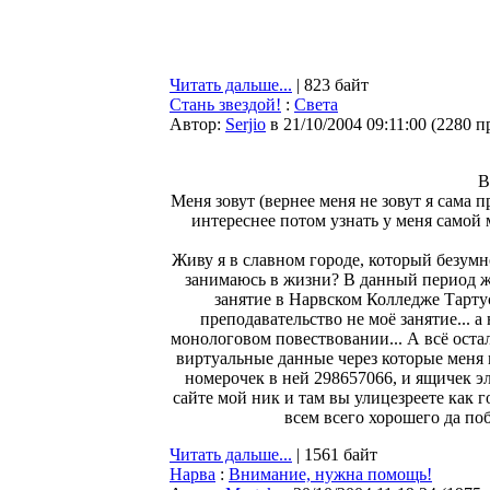
Читать дальше...
| 823 байт
Стань звездой!
:
Света
Автор:
Serjio
в 21/10/2004 09:11:00
(
2280 п
В
Меня зовут (вернее меня не зовут я сама 
интереснее потом узнать у меня самой 
Живу я в славном городе, который безумн
занимаюсь в жизни? В данный период ж
занятие в Нарвском Колледже Тартусс
преподавательство не моё занятие... а
монологовом повествовании... А всё оста
виртуальные данные через которые меня 
номерочек в ней 298657066, и ящичек э
сайте мой ник и там вы улицезреете как г
всем всего хорошего да по
Читать дальше...
| 1561 байт
Нарва
:
Внимание, нужна помощь!