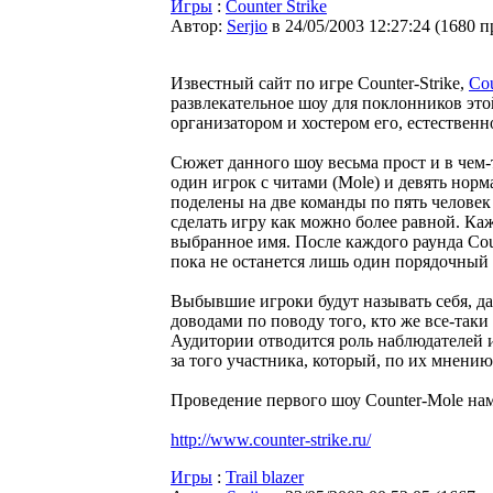
Игры
:
Counter Strike
Автор:
Serjio
в 24/05/2003 12:27:24
(
1680 п
Известный сайт по игре Counter-Strike,
Co
развлекательное шоу для поклонников это
организатором и хостером его, естественно
Сюжет данного шоу весьма прост и в чем-
один игрок с читами (Mole) и девять норм
поделены на две команды по пять человек 
сделать игру как можно более равной. Ка
выбранное имя. После каждого раунда Coun
пока не останется лишь один порядочный 
Выбывшие игроки будут называть себя, да
доводами по поводу того, кто же все-таки
Аудитории отводится роль наблюдателей и
за того участника, который, по их мнению
Проведение первого шоу Counter-Mole нам
http://www.counter-strike.ru/
Игры
:
Trail blazer