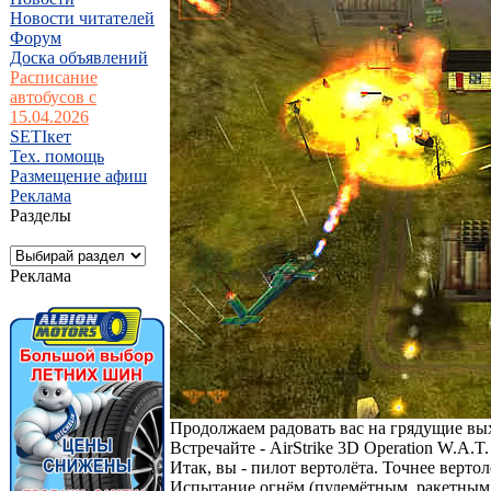
Новости читателей
Форум
Доска объявлений
Расписание
автобусов с
15.04.2026
SETIкет
Тех. помощь
Размещение афиш
Реклама
Разделы
Реклама
Продолжаем радовать вас на грядущие в
Встречайте - AirStrike 3D Operation W.A.T.
Итак, вы - пилот вертолёта. Точнее верто
Испытание огнём (пулемётным, ракетным 