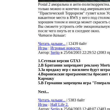
Postal 2 аморальна и анти-политкорректна
только можно и конечно над американским
"Практический Терроризм" гуляет клон Ус
вакантное место в RWS у него под столом.
хорошим тоном и иногда может скрасить с
Вы сможете устроить себе эмоциональную 
после чего пнуть ее в соседнее окно.
Читаем дальше:
Читать дальше...
| 12439 байт
Игры
:
Игровые новости.
Автор:
Serjio
в 25/04/2003 22:29:52
(
2083 п
1.Сетевая версия GTA3
2.В Британии запрещают рекламу Morta
3.За продажу игр с насилием будут штр
4.Воронежские программисты бросают
Кармаку
5.В Германии запрещена игра "Генерал
Next...
Читать дальше...
| 5383 байт
Игры
:
Half Life 2.
Автор:
Serjio
в 25/04/2003 12:48:07
(
2483 п