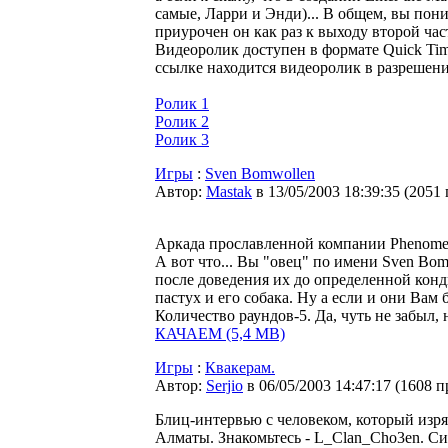
самые, Ларри и Энди)... В общем, вы пон
приурочен он как раз к выходу второй ча
Видеоролик доступен в формате Quick Tim
ссылке находится видеоролик в разрешении
Ролик 1
Ролик 2
Ролик 3
Игры
:
Sven Bomwollen
Автор:
Мastak
в 13/05/2003 18:39:35
(
2051
Аркада прославленной компании Phenomedi
А вот что... Вы "овец" по имени Sven Bom
после доведения их до определенной конд
пастух и его собака. Ну а если и они Вам 
Количество раундов-5. Да, чуть не забыл, 
КАЧАЕМ (5,4 МВ)
Игры
:
Квакерам.
Автор:
Serjio
в 06/05/2003 14:47:17
(
1608 п
Блиц-интервью с человеком, который изря
Алматы. Знакомьтесь - L_Clan_Cho3en. Си