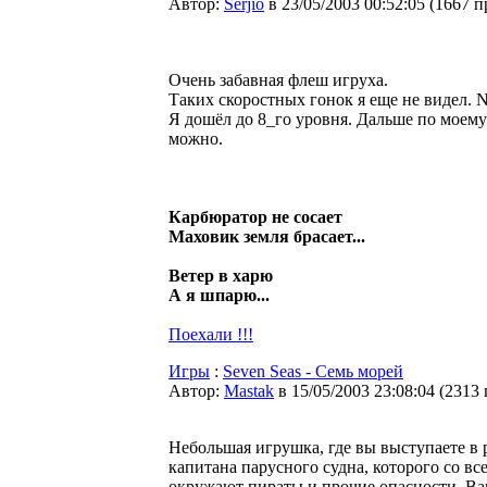
Автор:
Serjio
в 23/05/2003 00:52:05
(
1667 п
Очень забавная флеш игруха.
Таких скоростных гонок я еще не видел. 
Я дошёл до 8_го уровня. Дальше по моему
можно.
Карбюратор не сосает
Маховик земля брасает...
Ветер в харю
А я шпарю...
Поехали !!!
Игры
:
Seven Seas - Семь морей
Автор:
Мastak
в 15/05/2003 23:08:04
(
2313
Небольшая игрушка, где вы выступаете в 
капитана парусного судна, которого со вс
окружают пираты и прочие опасности. Ва