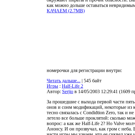
как можно дольше оставаться невридимым
КАЧАЕМ (2.7MB)
номерочки для регистрации внутри:
Читать дальше...
| 545 байт
Игры
:
Half-Life 2
Автор:
Serjio
в 14/05/2003 12:29:41
(
1609 п
За прошедшие с выхода первой части пять
онов и сонм модификаций, некоторые из 
тесно связалась с Condidtion Zero, так и 
летело все больше проклятий: сколько мож
вопрос: а как же Half-Life 2? Но Valve мол
Анонсу. И он прозвучал, как гром с неба
части игры мы узнаем, что ее сиквел уже н