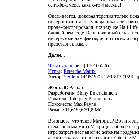
сентября, через каких-то 4 месяца!
Оказывается, шоковая терапия только нач
интернет-порталов Запада показали довол
продемонстрировали, почему же Half-Life 
ближайшем году. Ваш покорный слуга пос
интересные нам факты, очистить их от огр
представить вам...
Далее...
Читать дальше...
| 17010 байт
Игры
:
Enter the Matrix
Автор:
Serjio
в 14/05/2003 12:13:17
(
1591 п
Жанр: 3D Action
Разработчик: Shiny Entertainment
Издатель: Interplay Productions
Похожесть: Max Payne
Размер: 11,6/30,6/51,8 Мб
Вы знаете, что такое Матрица? Вот и я знаю
всем канонам мира Матрицы - общее настро
игра затрагивает многие аспекты грядуще
а если я скажу, что в создании Enter the 