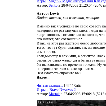
Игры
:
Might & Magic изнутри или Как сдел
Автор:
Serjio
в 28/04/2003 21:20:04
(
2046 п
Автор: Lewis
Любопытство, как известно, не порок.
Именно так я успокаиваю свою совесть каж
наверняка не раз задумывались, глядя на 
лицензионном соглашении написано, что "н
его читает, это соглашение?
Итак, на этот раз жертвой моего любопытс
того, что тут будет сказано, так же впо
изменился).
Гранд-мастер в алхимии, а рецептов Black 
рецептов было жалко, да и бегать за ними 
бы выяснилось, но времени-то жаль. Ну ч
наверняка это там как-то хранится...
Чем смотреть спросите вы?
Далее...
Читать дальше...
| 4744 байт
Игры
:
Brave Dwarves 2
Автор:
Мastak
в 27/04/2003 15:06:18
(
5213