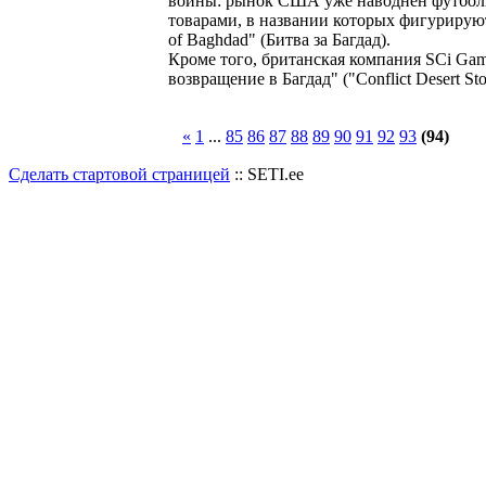
войны: рынок США уже наводнён футболк
товарами, в названии которых фигурируют 
of Baghdad" (Битва за Багдад).
Кроме того, британская компания SCi Gam
возвращение в Багдад" ("Conflict Desert St
«
1
...
85
86
87
88
89
90
91
92
93
(94)
Сделать стартовой страницей
:: SETI.ee