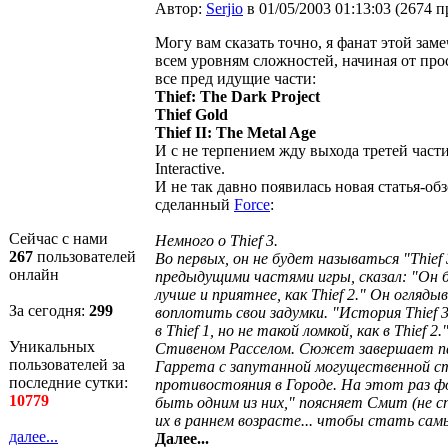
Автор:
Serjio
в 01/05/2003 01:13:03
(
2674 п
Могу вам сказать точно, я фанат этой зам
всем уровням сложностей, начиная от прос
все пред идущие части:
Thief: The Dark Project
Thief Gold
Thief II: The Metal Age
И с не терпением жду выхода третей части
Interactive.
И не так давно появилась новая статья-обз
сделанный
Force
:
Сейчас с нами
Немного о Thief 3.
267
пользователей
Во первых, он не будет называться "Thie
онлайн
предыдущими частями игры, сказал: "Он бу
лучше и приятнее, как Thief 2." Он огляд
За сегодня:
299
воплотить свои задумки. "История Thief 
в Thief 1, но не такой ломкой, как в Thief
Уникальных
Стивеном Расселом. Сюжет завершает пара
пользователей за
Гаррета с запутанной могущественной 
последние сутки:
противостояния в Городе. На этот раз ф
10779
быть одним из них," поясняет Смит (не с
их в раннем возрасте... чтобы стать са
далее...
Далее...