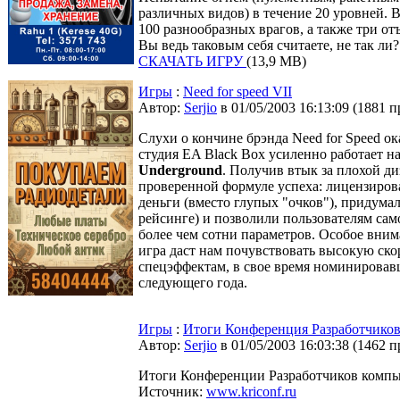
различных видов) в течение 20 уровней. 
100 разнообразных врагов, а также три о
Вы ведь таковым себя считаете, не так ли?
СКАЧАТЬ ИГРУ
(13,9 MB)
Игры
:
Need for speed VII
Автор:
Serjio
в 01/05/2003 16:13:09
(
1881 п
Слухи о кончине брэнда Need for Speed о
студия EA Black Box усиленно работает н
Underground
. Получив втык за плохой ди
проверенной формуле успеха: лицензирова
деньги (вместо глупых "очков"), придум
рейсинге) и позволили пользователям сам
более чем сотни параметров. Особое внима
игра даст нам почувствовать высокую ско
спецэффектам, в свое время номинировав
следующего года.
Игры
:
Итоги Конференция Разработчико
Автор:
Serjio
в 01/05/2003 16:03:38
(
1462 п
Итоги Конференции Разработчиков компь
Источник:
www.kriconf.ru