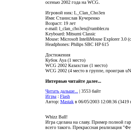
осенью 2002 года на WCG.
Игровой ник: L_Clan_Cho3en
Имя: Станислав Кучеренко
Возраст: 19 лет
e-mail: l_clan_cho3en@rambler.ru
Keyboard: Mitsumi Classic
Mouse: Microsoft IntelliMouse Explorer 3.0 (с
Headphones: Philips SBC HP 615
Достижения
Кубок Aya (1 место)
WCG 2002 Казахстан (1 место)
WCG 2002 (4 место в группе, проиграв uN
Интервью читайте далее...
Читать дальше...
| 3553 байт
Игры
:
Flash
Автор:
Мastak
в 06/05/2003 12:08:36
(
3419
Whizz Ball!
Игра сделана на славу. Пример полной га
всего такого. Прекрассная реализация "Фе