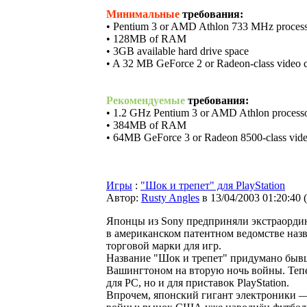
Минимальные
требования:
• Pentium 3 or AMD Athlon 733 MHz proces
• 128MB of RAM
• 3GB available hard drive space
• A 32 MB GeForce 2 or Radeon-class video 
Рекомендуемые
требования:
• 1.2 GHz Pentium 3 or AMD Athlon process
• 384MB of RAM
• 64MB GeForce 3 or Radeon 8500-class vide
Игры
:
"Шок и трепет" для PlayStation
Автор:
Rusty Angles
в 13/04/2003 01:20:40
(
Японцы из Sony предприняли экстраордин
в американском патентном ведомстве назв
торговой марки для игр.
Название "Шок и трепет" придумано бы
Вашингтоном на вторую ночь войны. Тепе
для РС, но и для приставок PlayStation.
Впрочем, японский гигант электроники —