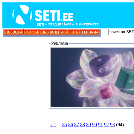
Реклама
«
1
...
85
86
87
88
89
90
91
92
93
(94)