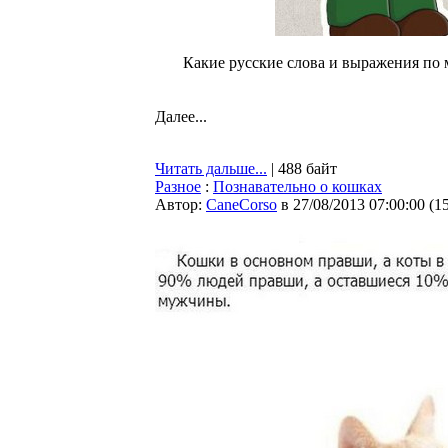
Какие русские слова и выражения по
Далее...
Читать дальше...
| 488 байт
Разное
:
Познавательно о кошках
Автор:
CaneCorso
в 27/08/2013 07:00:00
(
1