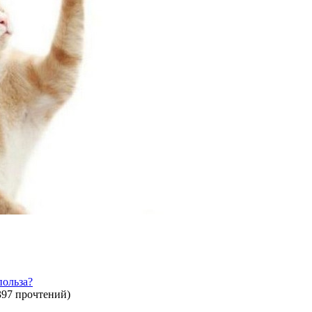
польза?
397 прочтений
)