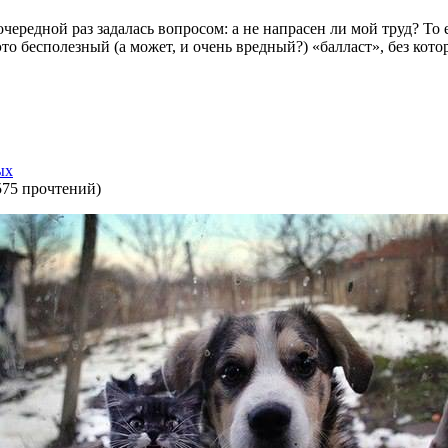
очередной раз задалась вопросом: а не напрасен ли мой труд? То е
о бесполезный (а может, и очень вредный?) «балласт», без кото
ых
575 прочтений
)