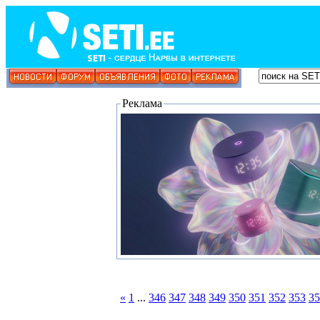
Реклама
«
1
...
346
347
348
349
350
351
352
353
35