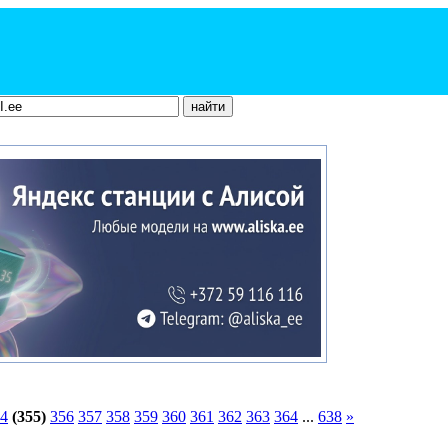
4
(355)
356
357
358
359
360
361
362
363
364
...
638
»