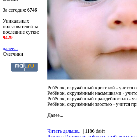
За сегодня:
6746
Уникальных
пользователей за
последние сутки:
9429
далее...
Счетчики
Ребёнок, окружённый критикой - учится о
Ребёнок, окружённый насмешками - учитс
Ребёнок, окружённый враждебностью - учи
Ребёнок, окружённый злостью - учится пр
Далее...
Читать дальше...
| 1186 байт
Разное
:
Интересные факты в забавных ка