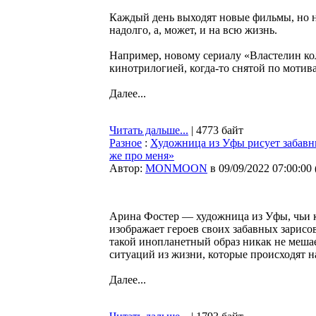
Каждый день выходят новые фильмы, но н
надолго, а, может, и на всю жизнь.
Например, новому сериалу «Властелин ко
кинотрилогией, когда-то снятой по мотива
Далее...
Читать дальше...
| 4773 байт
Разное
:
Художница из Уфы рисует забавные
же про меня»
Автор:
MONMOON
в 09/09/2022 07:00:00
Арина Фостер — художница из Уфы, чьи 
изображает героев своих забавных зарисо
такой инопланетный образ никак не меша
ситуаций из жизни, которые происходят н
Далее...