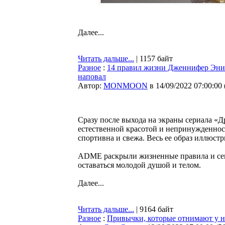
Далее...
Читать дальше...
| 1157 байт
Разное
:
14 правил жизни Дженнифер Энист
наповал
Автор:
MONMOON
в 14/09/2022 07:00:00
Сразу после выхода на экраны сериала «
естественной красотой и непринужденност
спортивна и свежа. Весь ее образ иллюст
ADME раскрыли жизненные правила и секр
оставаться молодой душой и телом.
Далее...
Читать дальше...
| 9164 байт
Разное
:
Привычки, которые отнимают у н