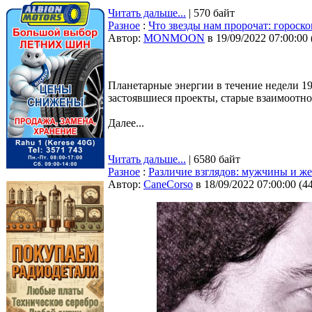
Читать дальше...
| 570 байт
Разное
:
Что звезды нам пророчат: гороско
Автор:
MONMOON
в 19/09/2022 07:00:00
Планетарные энергии в течение недели 19
застоявшиеся проекты, старые взаимоотн
Далее...
Читать дальше...
| 6580 байт
Разное
:
Различие взглядов: мужчины и 
Автор:
CaneCorso
в 18/09/2022 07:00:00
(
4