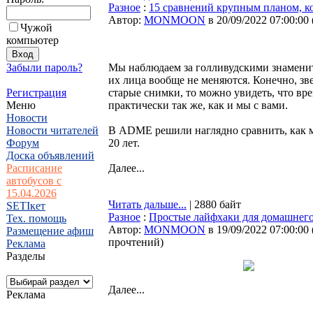
Разное
:
15 сравнений крупным планом, кот
Автор:
MONMOON
в 20/09/2022 07:00:00
Чужой
компьютер
Забыли пароль?
Мы наблюдаем за голливудскими знаменит
их лица вообще не меняются. Конечно, зве
Регистрация
старые снимки, то можно увидеть, что вре
Меню
практически так же, как и мы с вами.
Новости
Новости читателей
В ADME решили наглядно сравнить, как ме
Форум
20 лет.
Доска объявлений
Расписание
Далее...
автобусов с
15.04.2026
Читать дальше...
| 2880 байт
SETIкет
Разное
:
Простые лайфхаки для домашнего
Тех. помощь
Автор:
MONMOON
в 19/09/2022 07:00:00
Размещение афиш
прочтений
)
Реклама
Разделы
Далее...
Реклама