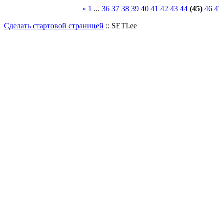
«
1
...
36
37
38
39
40
41
42
43
44
(45)
46
4
Сделать стартовой страницей
:: SETI.ee