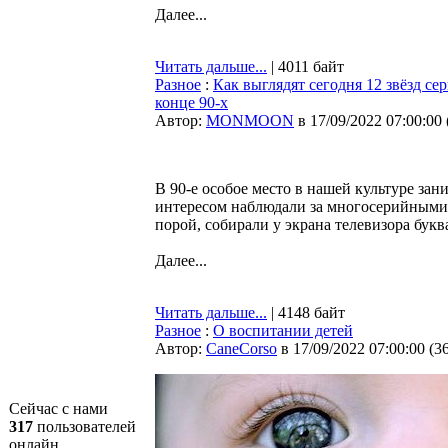
Далее...
Читать дальше...
| 4011 байт
Разное
:
Как выглядят сегодня 12 звёзд с
конце 90-х
Автор:
MONMOON
в 17/09/2022 07:00:00
В 90-е особое место в нашей культуре за
интересом наблюдали за многосерийными 
порой, собирали у экрана телевизора бук
Далее...
Читать дальше...
| 4148 байт
Разное
:
О воспитании детей
Автор:
CaneCorso
в 17/09/2022 07:00:00
(
3
Сейчас с нами
317
пользователей
онлайн