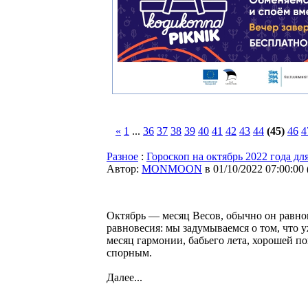
«
1
...
36
37
38
39
40
41
42
43
44
(45)
46
4
Разное
:
Гороскоп на октябрь 2022 года для
Автор:
MONMOON
в 01/10/2022 07:00:00
Октябрь — месяц Весов, обычно он равно
равновесия: мы задумываемся о том, что у
месяц гармонии, бабьего лета, хорошей п
спорным.
Далее...