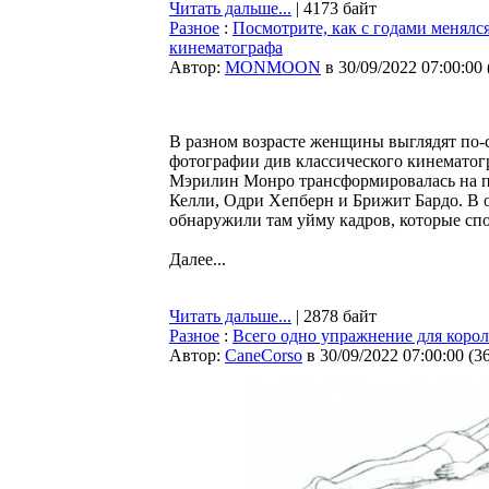
Читать дальше...
| 4173 байт
Разное
:
Посмотрите, как с годами менялс
кинематографа
Автор:
MONMOON
в 30/09/2022 07:00:00
В разном возрасте женщины выглядят по-
фотографии див классического кинематог
Мэрилин Монро трансформировалась на пр
Келли, Одри Хепберн и Брижит Бардо. В 
обнаружили там уйму кадров, которые сп
Далее...
Читать дальше...
| 2878 байт
Разное
:
Всего одно упражнение для корол
Автор:
CaneCorso
в 30/09/2022 07:00:00
(
3