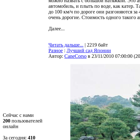
можно назвать с большой натяжкой. Это а
автомобиль, и плыть по воде, как катер. Т
до 100 км/ч по дороге они разгоняются за
очень дорогие. Стоимость одного такого а
Далее...
Читать дальше...
| 2219 байт
Разное
:
Лучший сад Японии
Автор:
CaneCorso
в 23/11/2010 07:00:00
(
2
Сейчас с нами
200
пользователей
онлайн
За сегодня:
410