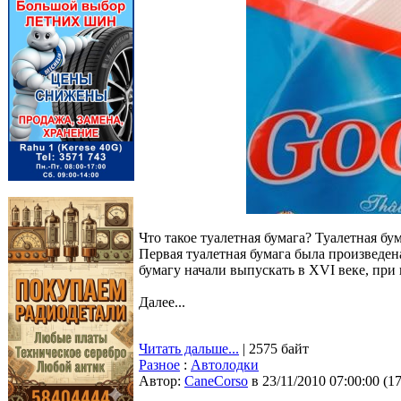
Что такое туалетная бумага? Туалетная бум
Первая туалетная бумага была произведен
бумагу начали выпускать в XVI веке, при
Далее...
Читать дальше...
| 2575 байт
Разное
:
Автолодки
Автор:
CaneCorso
в 23/11/2010 07:00:00
(
1