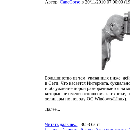
Автор:
CaneCorso
в 20/11/2010 07:00:00
(
1
Большинство из тем, указанных ниже, де
в Сети. Что касается Интернета, буквальн
и обсуждение порой разворачивается на мн
которые не имеют отношения к технике, п
холивары по поводу ОС Windows/LInux).
Далее...
Читать дальше...
| 3653 байт
Разное
:
Адронный коллайдер уничтожит