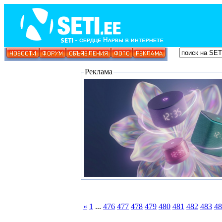
Реклама
«
1
...
476
477
478
479
480
481
482
483
48