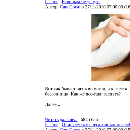
Разное
:
Если вам не уснуть
Автор:
CaneCorso
в 27/11/2010 07:00:00
(
1
Вот как бывает: день вымотал, и кажется 
бессонница! Как же все-таки заснуть?
Далее...
Читать дальше...
| 6845 байт
Разное
:
Очищаемся от негативных мысле
Автор:
CaneCorso
в 27/11/2010 07:00:00
(
1