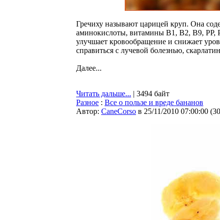
Гречиху называют царицей круп. Она соде
аминокислоты, витамины B1, B2, B9, PP, 
улучшает кровообращение и снижает уров
справиться с лучевой болезнью, скарлати
Далее...
Читать дальше...
| 3494 байт
Разное
:
Все о пользе и вреде бананов
Автор:
CaneCorso
в 25/11/2010 07:00:00
(
3