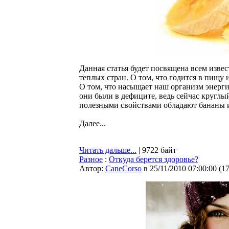
Данная статья будет посвящена всем изв
теплых стран. О том, что годится в пищу 
О том, что насыщает наш организм энерги
они были в дефиците, ведь сейчас кругл
полезными свойствами обладают бананы и
Далее...
Читать дальше...
| 9722 байт
Разное
:
Откуда берется здоровье?
Автор:
CaneCorso
в 25/11/2010 07:00:00
(
1