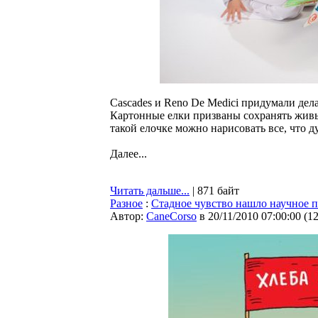
Cascades и Reno De Medici придумали дел
Картонные елки призваны сохранять живые 
такой елочке можно нарисовать все, что д
Далее...
Читать дальше...
| 871 байт
Разное
:
Стадное чувство нашло научное 
Автор:
CaneCorso
в 20/11/2010 07:00:00
(
1