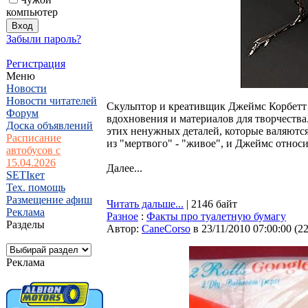
компьютер
Забыли пароль?
Регистрация
Меню
Новости
Новости читателей
Скульптор и креативщик Джеймс Корбетт з
Форум
вдохновения и материалов для творчества
Доска объявлений
этих ненужных деталей, которые валяются
Расписание
из "мертвого" - "живое", и Джеймс относ
автобусов с
15.04.2026
Далее...
SETIкет
Тех. помощь
Размещение афиш
Читать дальше...
| 2146 байт
Реклама
Разное
:
Факты про туалетную бумагу
Разделы
Автор:
CaneCorso
в 23/11/2010 07:00:00
(
2
Реклама