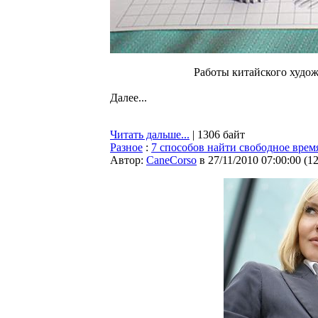
Работы китайского худо
Далее...
Читать дальше...
| 1306 байт
Разное
:
7 способов найти свободное врем
Автор:
CaneCorso
в 27/11/2010 07:00:00
(
1