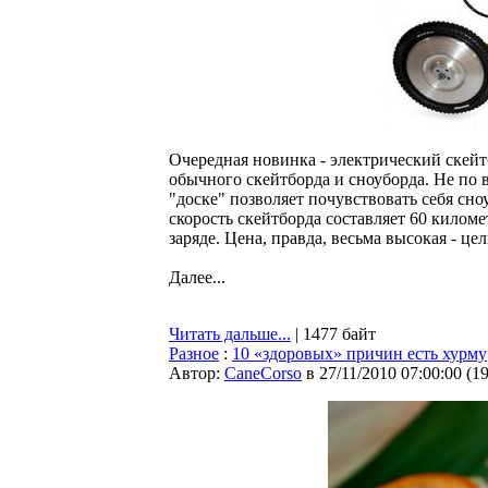
Очередная новинка - электрический скейт
обычного скейтборда и сноуборда. Не по 
"доске" позволяет почувствовать себя сн
скорость скейтборда составляет 60 киломе
заряде. Цена, правда, весьма высокая - ц
Далее...
Читать дальше...
| 1477 байт
Разное
:
10 «здоровых» причин есть хурму
Автор:
CaneCorso
в 27/11/2010 07:00:00
(
1