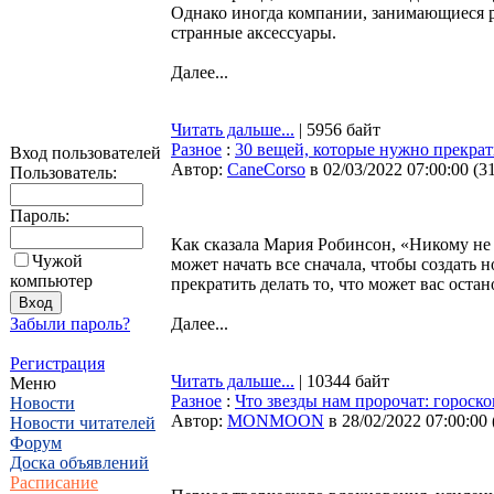
Однако иногда компании, занимающиеся 
странные аксессуары.
Далее...
Читать дальше...
| 5956 байт
Разное
:
30 вещей, которые нужно прекрат
Вход пользователей
Автор:
CaneCorso
в 02/03/2022 07:00:00
(
3
Пользователь:
Пароль:
Как сказала Мария Робинсон, «Никому не 
Чужой
может начать все сначала, чтобы создать
компьютер
прекратить делать то, что может вас остан
Забыли пароль?
Далее...
Регистрация
Читать дальше...
| 10344 байт
Меню
Разное
:
Что звезды нам пророчат: гороскоп
Новости
Автор:
MONMOON
в 28/02/2022 07:00:00
Новости читателей
Форум
Доска объявлений
Расписание