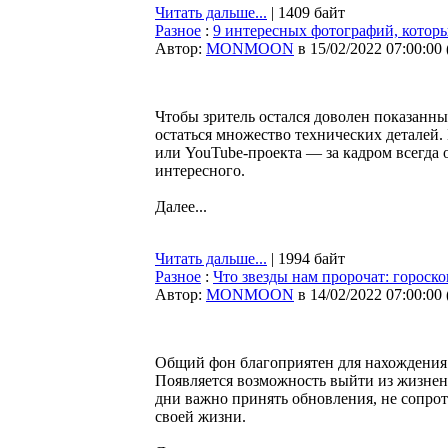
Читать дальше...
| 1409 байт
Разное
:
9 интересных фотографий, которы
Автор:
MONMOON
в 15/02/2022 07:00:00
Чтобы зритель остался доволен показанны
остаться множество технических деталей. 
или YouTube-проекта — за кадром всегда о
интересного.
Далее...
Читать дальше...
| 1994 байт
Разное
:
Что звезды нам пророчат: гороско
Автор:
MONMOON
в 14/02/2022 07:00:00
Общий фон благоприятен для нахождения о
Появляется возможность выйти из жизнен
дни важно принять обновления, не сопрот
своей жизни.