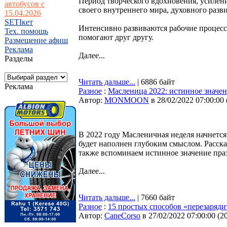
Период творческого вдохновения, усилен
автобусов с
своего внутреннего мира, духовного разви
15.04.2026
SETIкет
Интенсивно развиваются рабочие процесс
Тех. помощь
помогают друг другу.
Размещение афиш
Реклама
Далее...
Разделы
Читать дальше...
| 6886 байт
Реклама
Разное
:
Масленица 2022: истинное значен
Автор:
MONMOON
в 28/02/2022 07:00:00
В 2022 году Масленичная неделя начнется
будет наполнен глубоким смыслом. Расск
также вспоминаем истинное значение пра
Далее...
Читать дальше...
| 7660 байт
Разное
:
15 простых способов «перезаряди
Автор:
CaneCorso
в 27/02/2022 07:00:00
(
2