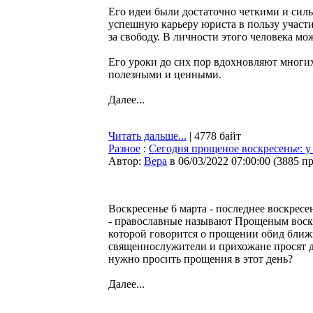
Его идеи были достаточно четкими и силь
успешную карьеру юриста в пользу участи
за свободу. В личности этого человека м
Его уроки до сих пор вдохновляют многих
полезными и ценными.
Далее...
Читать дальше...
| 4778 байт
Разное
:
Сегодня прощеное воскресенье: у
Автор:
Bepa
в 06/03/2022 07:00:00
(
3885 п
Воскресенье 6 марта - последнее воскресе
- православные называют Прощеным воскр
которой говорится о прощении обид ближ
священнослужители и прихожане просят др
нужно просить прощения в этот день?
Далее...