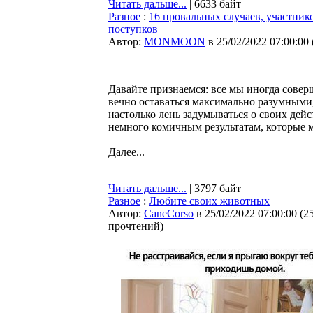
Читать дальше...
| 6633 байт
Разное
:
16 провальных случаев, участник
поступков
Автор:
MONMOON
в 25/02/2022 07:00:00
Давайте признаемся: все мы иногда сове
вечно оставаться максимально разумным
настолько лень задумываться о своих дей
немного комичным результатам, которые м
Далее...
Читать дальше...
| 3797 байт
Разное
:
Любите своих животных
Автор:
CaneCorso
в 25/02/2022 07:00:00
(
2
прочтений
)