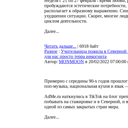
Неделя с 21 по 27 февраля - время любви,
пробуждаются эстетические потребности, 
располагает к образному выражению. Сниж
ухудшении ситуации. Скорее, многие люди
циклом деятельности.
Далее...
Читать дальше...
| 6918 байт
Разное
:
Учительница пожила в Северной 
для нас просто терра инкогнита
Автор:
MONMOON
в 20/02/2022 07:00:00
Примерно с середины 90-х годов прошлого
поп-музыка, национальная кухня и язык —
AdMe.ru наткнулись в TikTok на блог пре
побывать на стажировке и в Северной, и 
одной из самых закрытых стран мира.
Далее...