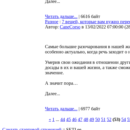
Далее...
Читать дальше...
| 6616 байт
Разное
:
7 вещей, которые вам нужно пере
Автор:
CaneCorso
в 13/02/2022 07:00:00
(
2
Самые большие разочарования в нашей жи
особенно актуально, когда речь заходит 
Умерив свои ожидания в отношении други
досады в их и вашей жизни, а также смож
значение.
А значит пора…
Далее...
Читать дальше...
| 6977 байт
«
1
...
44
45
46
47
48
49
50
51
52
(53)
54
5
Сделать стартовой страницей
:: SETI.ee