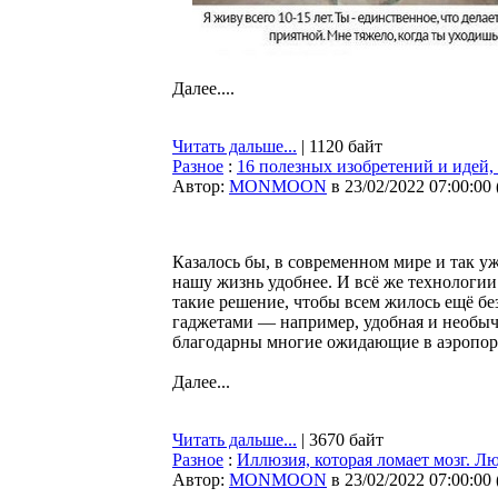
Далее....
Читать дальше...
| 1120 байт
Разное
:
16 полезных изобретений и идей,
Автор:
MONMOON
в 23/02/2022 07:00:00
Казалось бы, в современном мире и так у
нашу жизнь удобнее. И всё же технологии
такие решение, чтобы всем жилось ещё без
гаджетами — например, удобная и необычн
благодарны многие ожидающие в аэропорт
Далее...
Читать дальше...
| 3670 байт
Разное
:
Иллюзия, которая ломает мозг. Лю
Автор:
MONMOON
в 23/02/2022 07:00:00