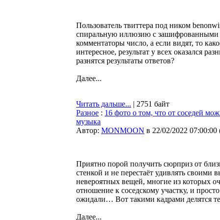
Пользователь твиттера под ником benonwi
спиральную иллюзию с зашифрованными в 
комментаторы число, а если видят, то как
интересное, результат у всех оказался ра
разнятся результаты ответов?
Далее...
Читать дальше...
| 2751 байт
Разное
:
16 фото о том, что от соседей мо
музыка
Автор:
MONMOON
в 22/02/2022 07:00:00
Приятно порой получить сюрприз от близки
стенкой и не перестаёт удивлять своими 
невероятных вещей, многие из которых о
отношение к соседскому участку, и прост
ожидали… Вот такими кадрами делятся те,
Далее...