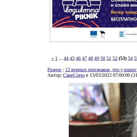
«
1
...
44
45
46
47
48
49
50
51
52
(53)
54
5
Разное
:
12 верных признаков, что у вашег
Автор:
CaneCorso
в 13/03/2022 07:00:00
(
3