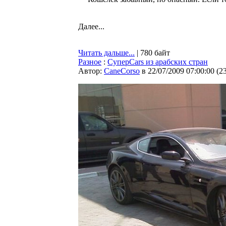
Далее...
Читать дальше...
| 780 байт
Разное
:
СуперCars из арабских стран
Автор:
CaneCorso
в 22/07/2009 07:00:00
(
2