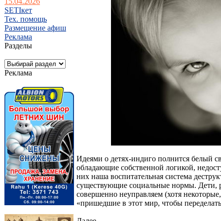
15.04.2026
SETIкет
Тех. помощь
Размещение афиш
Реклама
Разделы
Реклама
Идеями о детях-индиго полнится белый све
обладающие собственной логикой, недосту
них наша воспитательная система дестру
существующие социальные нормы. Дети, ро
совершенно неуправляем (хотя некоторые,
«пришедшие в этот мир, чтобы переделать
Далее...