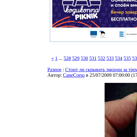
«
1
...
528
529
530
531
532
533
534
535
53
Разное
:
Стоит ли скрывать эмоции за тре
Автор:
CaneCorso
в 25/07/2009 07:00:00
(
1