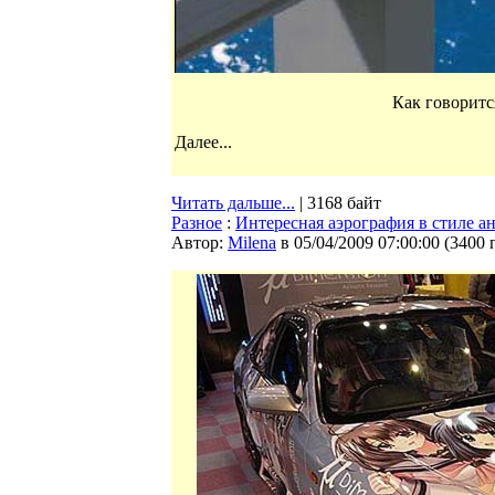
Как говорится
Далее...
Читать дальше...
| 3168 байт
Разное
:
Интересная аэрография в стиле а
Автор:
Milena
в 05/04/2009 07:00:00
(
3400 