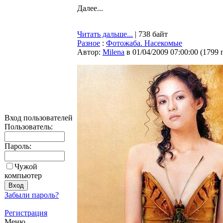
Далее...
Читать дальше...
| 738 байт
Разное
:
Фотожаба. Насекомые
Автор:
Milena
в 01/04/2009 07:00:00
(
1799 
Вход пользователей
Пользователь:
Пароль:
Чужой
компьютер
Забыли пароль?
Регистрация
Меню