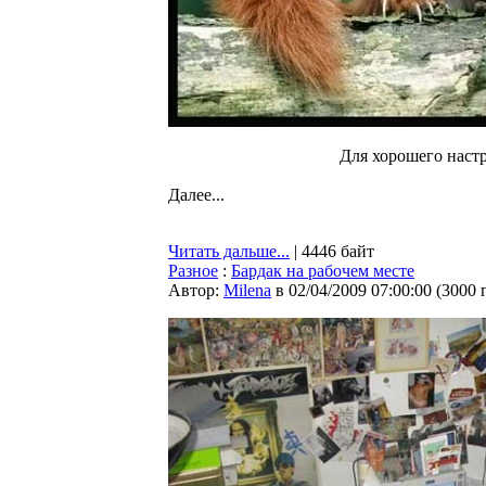
Для хорошего настр
Далее...
Читать дальше...
| 4446 байт
Разное
:
Бардак на рабочем месте
Автор:
Milena
в 02/04/2009 07:00:00
(
3000 