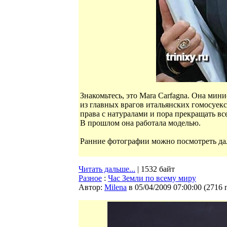
Знакомьтесь, это Mara Carfagna. Она мини
из главных врагов итальянских гомосуексу
права с натуралами и пора прекращать вс
В прошлом она работала моделью.
Ранние фотографии можно посмотреть дал
Читать дальше...
| 1532 байт
Разное
:
Час Земли по всему миру
Автор:
Milena
в 05/04/2009 07:00:00
(
2716 