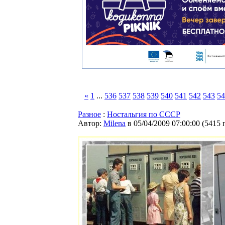
«
1
...
536
537
538
539
540
541
542
543
54
Разное
:
Ностальгия по СССР
Автор:
Milena
в 05/04/2009 07:00:00
(
5415 