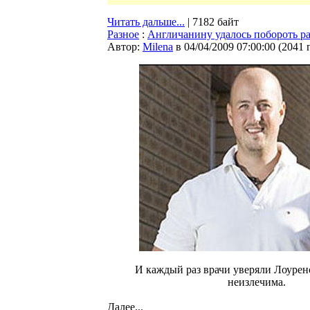
Читать дальше...
| 7182 байт
Разное
:
Англичанину удалось побороть ра
Автор:
Milena
в 04/04/2009 07:00:00
(
2041 
И каждый раз врачи уверяли Лоуренс
неизлечима.
Далее...