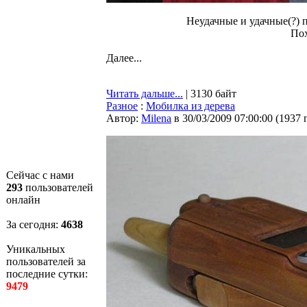
Неудачные и удачные(?) 
По
Далее...
Читать дальше...
| 3130 байт
Разное
:
Мобилка из дерева
Автор:
Milena
в 30/03/2009 07:00:00
(
1937 
Сейчас с нами
293
пользователей
онлайн
За сегодня:
4639
Уникальных
пользователей за
последние сутки:
9479