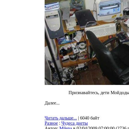
Признавайтесь, дети Мойдодыра
Далее...
Читать дальше...
| 6040 байт
Разное
:
Чудеса диеты
Автор:
Milena
в 02/04/2009 07:00:00
(
2736 