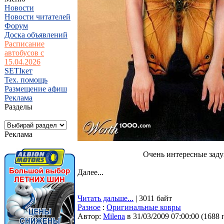
Новости
Новости читателей
Форум
Доска объявлений
Расписание
автобусов с
15.04.2026
SETIкет
Тех. помощь
Размещение афиш
Реклама
Разделы
Реклама
Очень интересные заду
Далее...
Читать дальше...
| 3011 байт
Разное
:
Оригинальные ковры
Автор:
Milena
в 31/03/2009 07:00:00
(
1688 