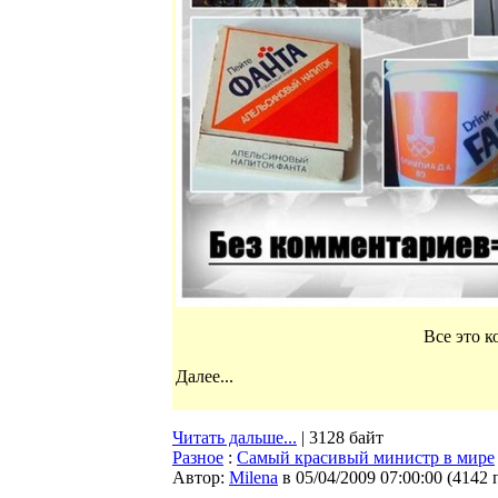
Все это к
Далее...
Читать дальше...
| 3128 байт
Разное
:
Самый красивый министр в мире
Автор:
Milena
в 05/04/2009 07:00:00
(
4142 