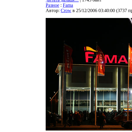
Разное
:
Fama
Автор:
Crow
в 25/12/2006 03:40:00
(
3737 п