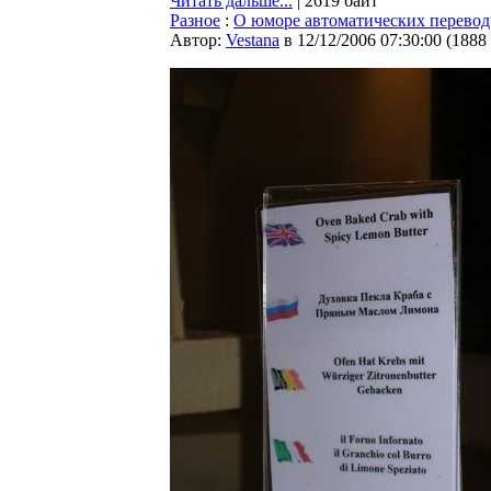
Читать дальше...
| 2619 байт
Разное
:
О юморе автоматических перевод
Автор:
Vestana
в 12/12/2006 07:30:00
(
1888