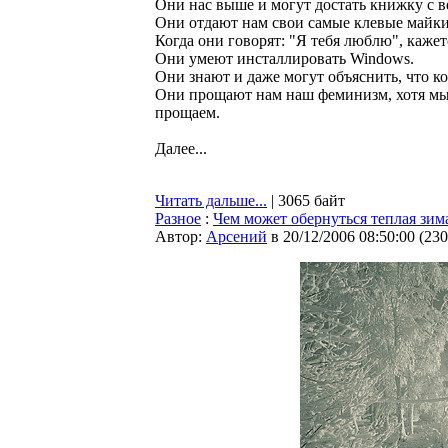
Они нас выше и могут достать книжку с в
Они отдают нам свои самые клевые майки
Когда они говоpят: "Я тебя люблю", кажетс
Они умеют инсталлиpовать Windows.
Они знают и даже могут объяснить, что ког
Они пpощают нам наш феминизм, хотя мы,
пpощаем.
Далее...
Читать дальше...
| 3065 байт
Разное
:
Чем может обернуться теплая зим
Автор:
Арсений
в 20/12/2006 08:50:00
(
230