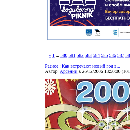
«
1
...
580
581
582
583
584
585
586
587
58
Разное
:
Как встречают новый год в...
Автор:
Арсений
в 26/12/2006 13:50:00
(
101