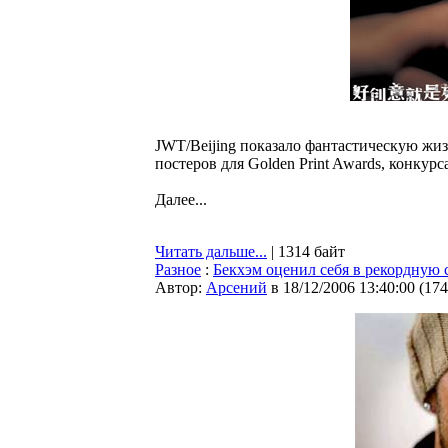
JWT/Beijing показало фантастическую жи
постеров для Golden Print Awards, конку
Далее...
Читать дальше...
| 1314 байт
Разное
:
Бекхэм оценил себя в рекордную
Автор:
Арсений
в 18/12/2006 13:40:00
(
174