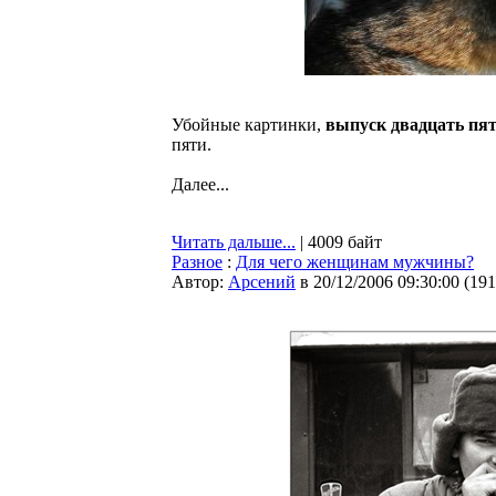
Убойные картинки,
выпуск двадцать пя
пяти.
Далее...
Читать дальше...
| 4009 байт
Разное
:
Для чего женщинам мужчины?
Автор:
Арсений
в 20/12/2006 09:30:00
(
191