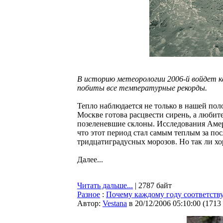
В историю метеорологии 2006-й войдет ка
побиты все температурные рекорды.
Тепло наблюдается не только в нашей поло
Москве готова расцвести сирень, а любит
позеленевшие склоны. Исследования Амер
что этот период стал самым теплым за пос
тридцатиградусных морозов. Но так ли хо
Далее...
Читать дальше...
| 2787 байт
Разное
:
Почему каждому году соответств
Автор:
Vestana
в 20/12/2006 05:10:00
(
1713