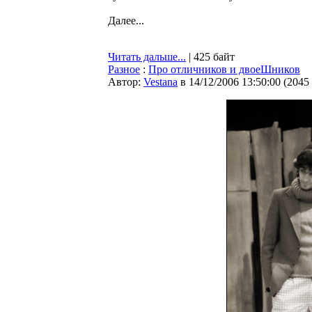
Далее...
Читать дальше...
| 425 байт
Разное
:
Про отличников и двоеШников
Автор:
Vestana
в 14/12/2006 13:50:00
(
2045