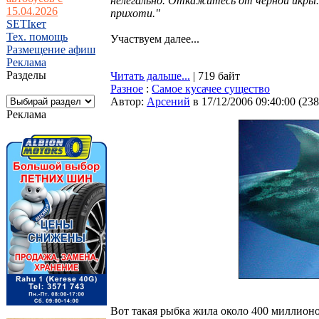
нелегально. Откажитесь от черной икры.
15.04.2026
прихоти."
SETIкет
Тех. помощь
Участвуем далее...
Размещение афиш
Реклама
Разделы
Читать дальше...
| 719 байт
Разное
:
Самое кусачее существо
Автор:
Арсений
в 17/12/2006 09:40:00
(
238
Реклама
Вот такая рыбка жила около 400 миллионов 