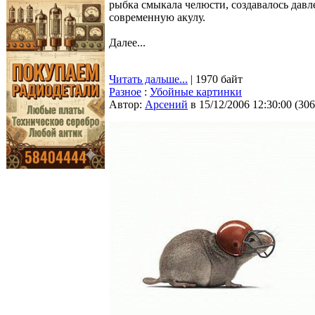
рыбка смыкала челюсти, создавалось давле
современную акулу.
Далее...
Читать дальше...
| 1970 байт
Разное
:
Убойные картинки
Автор:
Арсений
в 15/12/2006 12:30:00
(
306